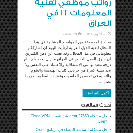
رواتب موظفي تقنية
المعلومات IT في
العراق
28 أكتوبر، 2014
19 تعليقات
محاكاة لمجموعة من المواضيع المشابهة في هذا
المجال لبقية الدول العربية ارتأيت اليوم ان اشارككم
معلوماتي في هذا المجال، وقد يغيب عن ذهن الكثيرين
ان سوق العمل الخاص في العراق ما زال يحبو ولم يبلغ
درجة معتد بها من الاستقلالية والاعتماد على النفس ولا
تجد نسبة كبيرة من خريجي كليات الهندسة والعلوم
والتقنية في تخصص الحاسوب وتقنيات المعلومات ربما
تصل ...
أكمل القراءة »
أحدث المقالات
حل مشكلة error 27850 عند تنصيب Cisco VPN
Client
حل مشكلة الشاشة البيضاء في برنامج Cisco