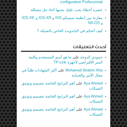
configuration Professional
عشرة أخطاء يجب عليك تجنبها أثناء حل مشكلة
مقارنة بين أنظمة سيسكو IOS و IOS-XR و IOS-XE
و NX-OS
كيف أتحكم في الباندويث الخاص بالشبكة ؟
أحدث التعليقات
حمودي الدوخة
على
ما هو أسم المستخدم وكلمة
السر الأفتراضي لأجهزة TP-Link
Mohamed Ibrahim Atta
على
أكثر الشهادات طلباً في
مجال الأمن والحماية
Aya Ahmed
على
أهم البرامج الخاصة بتصميم وتوثيق
الشبكات
Aya Ahmed
على
أهم البرامج الخاصة بتصميم وتوثيق
الشبكات
Aya Ahmed
على
أهم البرامج الخاصة بتصميم وتوثيق
الشبكات