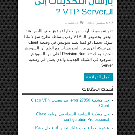
بأرسال التحديثات إلى
الـVTP Server ?
5 سبتمبر، 2010
14 تعليقات
تدوينة بسيطة أردت من خلالها توضيح بعض اللبس عند
البعض بخصوص الـ VTP وهي ببساطة تطرح سؤالا ماذا
سوف يحصل لو قمنا بضم سويتش في وضعية Client
إلى شبكة آخرى من السويتشات مع العلم أن السويتش
الجديد يملك Revision Number أعلى من السويتش
الموجود في الشبكة الجديدة والذي يعمل في وضعية
Server
أكمل القراءة »
أحدث المقالات
حل مشكلة error 27850 عند تنصيب Cisco VPN
Client
حل مشكلة الشاشة البيضاء في برنامج Cisco
configuration Professional
عشرة أخطاء يجب عليك تجنبها أثناء حل مشكلة