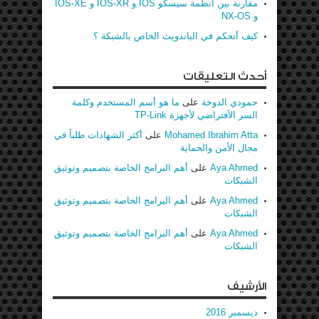
مقارنة بين أنظمة سيسكو IOS و IOS-XR و IOS-XE
و NX-OS
كيف أتحكم في الباندويث الخاص بالشبكة ؟
أحدث التعليقات
حمودي الدوخة
على
ما هو أسم المستخدم وكلمة
السر الأفتراضي لأجهزة TP-Link
Mohamed Ibrahim Atta
على
أكثر الشهادات طلباً في
مجال الأمن والحماية
Aya Ahmed
على
أهم البرامج الخاصة بتصميم وتوثيق
الشبكات
Aya Ahmed
على
أهم البرامج الخاصة بتصميم وتوثيق
الشبكات
Aya Ahmed
على
أهم البرامج الخاصة بتصميم وتوثيق
الشبكات
الأرشيف
ديسمبر 2016