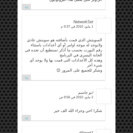
رد
NetworkSet
1 مايو، 2010 في 9:37 م
السويتش الذي قمت بأضافته هو سويتش عادي
ولايوجد له موجه اوامر أو أي أعدادات باستثاء
رقم البورت بحسب ما أذكر تستطيع أن تجده في
الخانة اليسرى في البرنامج
وهذه كل الأعدادات التى قمت بها ولا يوجد أي
شيء آخر
وشكر للجميع على المرور 😉
رد
ابو جاسم
2 مايو، 2010 في 8:56 ص
شكرا اخي وجزاء الله الف خير
رد
diligent1