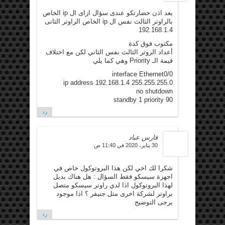
بعد اذن حضارتكو عندى سؤال ازاى ال ip الخاص
بالراوتر الثالث نفس ال ip الخاص الراوتر الثانى
192.168.1.4
مكتوب فوق كدة
أعداد الروتر الثالث نفس الثاني لكن مع اختلاف
قيمة الـ Priority وهي كما يلي
interface Ethernet0/0
ip address 192.168.1.4 255.255.255.0
no shutdown
standby 1 priority 90
رد
فارس عباد
30 يناير، 2020 في 11:40 ص
شكرا لك اخي لكن هذا البروتوكول خاص في
اجهزة سيسكو فقط السؤال : هل هناك بديل
لهذا البروتوكول اذا لدي راوتر سيسكو متصل
براوتر لشركة اخرى مثل جنيفر ؟ اذا موجود
يرجى التوضيح
رد