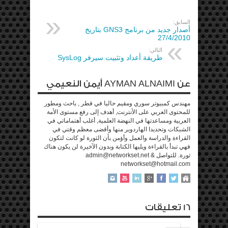
السابق:
أصدار جديد من برنامج GNS3 بتاريخ
27/4/2010
التالي:
طريقة أعداد وتثبيت سيرفر SysLog
عن AYMAN ALNAIMI أيمن النعيمي
مهندس كمبيوتر سوري ومقيم حاليا في قطر , باحث ومطور
للمحتوى العربي على الأنترنت, أهدف إلى رفع مستوى الأمة
العربية ومساعدتها في النهضة العلمية, أغلب أهتماماتي في
الشبكات وتحديدا الهاردوير منها وأقضى معظم وقتي في
القراءة والدراسة والعمل وأؤمن بأن الثورة لو كانت لتكون
فهي تبدأ بالقراءة ويليها الكتابة وبدون الآخيرة لن يكون هناك
ثورة. للتواصل admin@networkset.net &
networkset@hotmail.com
16 تعليقات