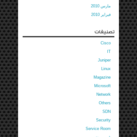
مارس 2010
فبراير 2010
تصنيفات
Cisco
IT
Juniper
Linux
Magazine
Microsoft
Network
Others
SDN
Security
Service Room