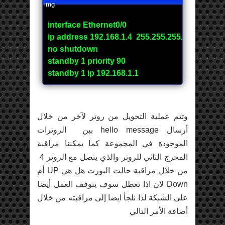
interface Ethernet0/0
ip address 192.168.1.4 255.255.255.0
no shutdown
standby 1 priority 90
standby 1 ip 192.168.1.1
وتتم عملية التحويل من روتر لآخر من خلال
أرسال hello message بين الروترات
الموجودة في المجموعة كما يمكننا مراقبة
المخرج الثاني للروتر والذي يتصل مع الروتر 4
من خلال مراقبة حالت البورت هل هي UP أم
Down لان اذا تعطل سوف يتوقف العمل أيضا
على الشبكة لذا نلجأ ايضا إلى مراقبته من خلال
أضافة الأمر التالي