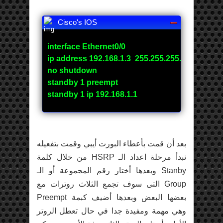
Cisco's IOS
interface Ethernet0/0
ip address 192.168.1.3 255.255.255.0
no shutdown
standby 1 preempt
standby 1 ip 192.168.1.1
بعد أن قمت بأعطاء البورت أيبي وقمت بتفعيله
نبدأ مرحلة اعداد الـ HSRP من خلال كلمة
Stanby وبعدها أختار رقم المجموعة أو الـ
Group التى سوف تجمع الثلاث روترات مع
بعضها البعض وبعدها أضيف كبمة Preempt
وهي مهمة ومفيدة جدا في حال تعطل الروتر