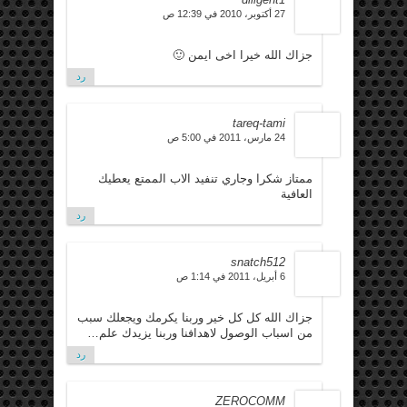
27 أكتوبر، 2010 في 12:39 ص
جزاك الله خيرا اخى ايمن 🙂
رد
tareq-tami
24 مارس، 2011 في 5:00 ص
ممتاز شكرا وجاري تنفيد الاب الممتع يعطيك
العافية
رد
snatch512
6 أبريل، 2011 في 1:14 ص
جزاك الله كل كل خير وربنا يكرمك ويجعلك سبب
من اسباب الوصول لاهدافنا وربنا يزيدك علم…
رد
ZEROCOMM