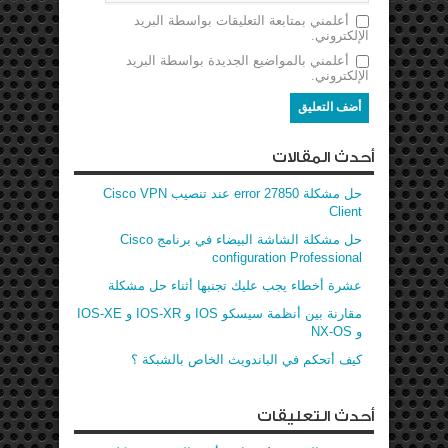
أعلمني بمتابعة التعليقات بواسطة البريد
الإلكتروني.
أعلمني بالمواضيع الجديدة بواسطة البريد
الإلكتروني.
أحدث المقالات
حل مشكلة error 27850 عند تنصيب Cisco VPN
Client
حل مشكلة الشاشة البيضاء في برنامج Cisco
configuration Professional
عشرة أخطاء يجب عليك تجنبها أثناء حل مشكلة
مقارنة بين أنظمة سيسكو IOS و IOS-XR و IOS-XE
و NX-OS
كيف أتحكم في الباندويث الخاص بالشبكة ؟
أحدث التعليقات