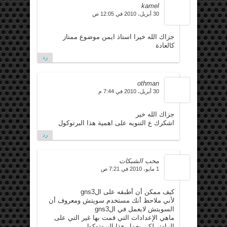
kamel
30 أبريل، 2010 في 12:05 ص
جزاك الله خيرا استاذ ايمن موضوع ممتاز
كالعادة
رد
othman
30 أبريل، 2010 في 7:44 م
جزاك الله خير
اشكرك ع التنويه على اهمية هذا البرتوكول
رد
محب الشبكات
1 مايو، 2010 في 7:21 ص
كيف ممكن أن أطبقه على الgns3
لأني ملاحظ أنك مستخدم سويتش ومعروف أن
السويتش لايعمل في الgns3
ماهي الإعدادات التي قمت بها غير التي على
الراوتر لكي يعمل هذا البروتوكول