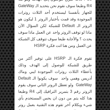
R4 وطبعا سوف نقوم نحن بتحديد الـ GateWay
للجهاز بأنفسنا ليستخدم أحد الثلاث روترات
الموجودة وقد قمت بأختيار الروتر 1 ليكون هو
الروتر الـ Default للشبكة لكن السؤال الآن
ماذا لو توقف الروتر واحد عن العمل ماذا سوف
يحدث ؟ والأجابة طبعا سوف تتوقف كل الشبكة
عن العمل ومن هنا اتت فكرة HSRP
تقوم فكرة الـ HSRP على توفير أكثر من
طريق للشبكة للوصول إلى الهدف وذلك
بأعطاء الثلاث روترات الموجودة ايبي وماك
أدريس وهمي واحد سوف يكونوا الـ Default
GateWay ولو تعطل الروتر الثاني سوف يقوم
الروتر رقم 3 بتمرير الترافيك إلى R4 وطبعا
هذا كله يتم من دون ان يحس المستخدم بأي
شيء وبكلام آخر تقوم هذه التقنية بعمل روتر