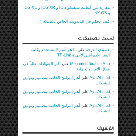
مقارنة بين أنظمة سيسكو IOS و IOS-XR و IOS-XE
و NX-OS
كيف أتحكم في الباندويث الخاص بالشبكة ؟
أحدث التعليقات
حمودي الدوخة
على
ما هو أسم المستخدم وكلمة
السر الأفتراضي لأجهزة TP-Link
Mohamed Ibrahim Atta
على
أكثر الشهادات طلباً في
مجال الأمن والحماية
Aya Ahmed
على
أهم البرامج الخاصة بتصميم وتوثيق
الشبكات
Aya Ahmed
على
أهم البرامج الخاصة بتصميم وتوثيق
الشبكات
Aya Ahmed
على
أهم البرامج الخاصة بتصميم وتوثيق
الشبكات
الأرشيف