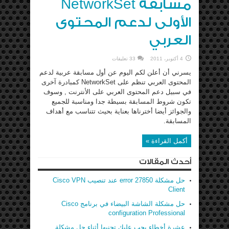
مسابقة NetworkSet
الأولى لدعم المحتوى
العربي
4 أكتوبر، 2011
33 تعليقات
يسرني أن أعلن لكم اليوم عن أول مسابقة عربية لدعم
المحتوى العربي تنظم على NetworkSet كمبادرة آخرى
في سبيل دعم المحتوى العربي على الأنترنت , وسوف
تكون شروط المسابقة بسيطة جدا ومناسبة للجميع
والجوائز أيضا أخترناها بعناية بحيث تتناسب مع أهداف
المسابقة.
أكمل القراءة »
أحدث المقالات
حل مشكلة error 27850 عند تنصيب Cisco VPN
Client
حل مشكلة الشاشة البيضاء في برنامج Cisco
configuration Professional
عشرة أخطاء يجب عليك تجنبها أثناء حل مشكلة