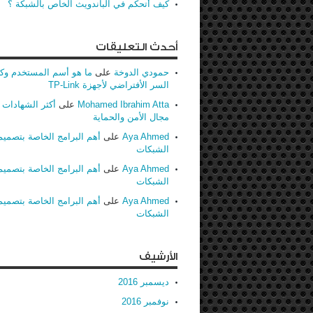
كيف أتحكم في الباندويث الخاص بالشبكة ؟
أحدث التعليقات
حمودي الدوخة
على
ما هو أسم المستخدم وك
السر الأفتراضي لأجهزة TP-Link
Mohamed Ibrahim Atta
على
أكثر الشهادات ط
مجال الأمن والحماية
Aya Ahmed
على
أهم البرامج الخاصة بتصميم
الشبكات
Aya Ahmed
على
أهم البرامج الخاصة بتصميم
الشبكات
Aya Ahmed
على
أهم البرامج الخاصة بتصميم
الشبكات
الأرشيف
ديسمبر 2016
نوفمبر 2016