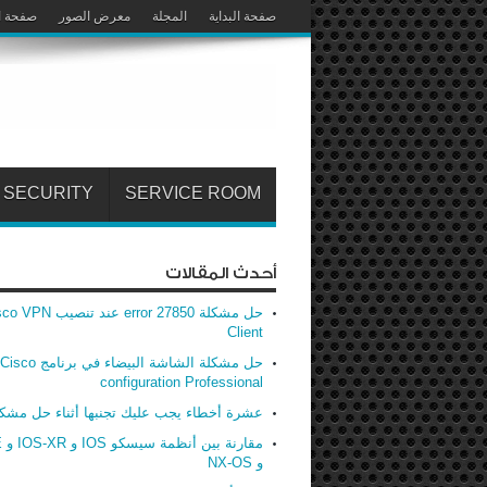
صفحة البداية
المجلة
معرض الصور
صفحة ا
SECURITY
SERVICE ROOM
أحدث المقالات
حل مشكلة error 27850 عند تنصيب
Client
حل مشكلة الشاشة البيضاء في برنامج Cisco
configuration Professional
عشرة أخطاء يجب عليك تجنبها أثناء حل مشك
مق
و NX-OS