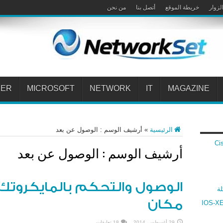
لزوار
خريطة الموقع
أتصل بنا
من نحن
PER
MICROSOFT
NETWORK
IT
MAGAZINE
الرئيسية
»
أرشيف الوسم : الوصول عن بعد
 Cisco VPN
أرشيف الوسم :
الوصول عن بعد
الوصول والتحكم بالمايكروتك
لة
مكان
ارنة بين أنظمة سيسكو IOS و IOS-XR و IOS-XE
29 أغسطس، 2014
18 تعليقات