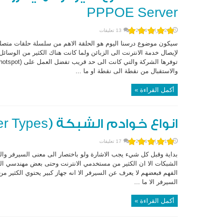
PPPOE Server
20 فبراير، 2014
13 تعليقات
سيكون موضوع درسنا اليوم هو الحلقة الاهم من سلسلة حلقات متص
لإيصال خدمة الانترنت الى الزبائن ولما كانت هناك الكثير من الوسائ
والاستقبال من نقطة الى نقطة او ما ...
أكمل القراءة »
انواع خوادم الشبكة (Network Server Types)
19 فبراير، 2014
17 تعليقات
بداية وقبل كل شيء يجب الاشارة ولو باختصار الى معنى السيرفر والذ
الشبكات الا ان الكثير من مستخدمي الانترنت وحتى بعض مهندسي ال
الفهم فبعضهم لا يعرف عن السيرفر الا انه جهاز كبير يحتوي الكثير م
السيرفر الا ما ...
أكمل القراءة »