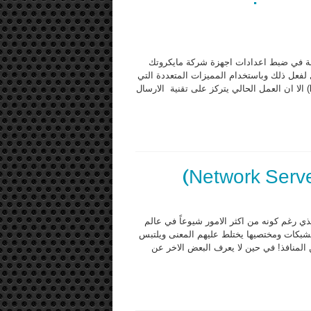
لة في ضبط اعدادات اجهزة شركة مايكروتك
ل لفعل ذلك وباستخدام المميزات المتعددة التي
توفرها الشركة والتي كانت الى حد قريب تفضل العمل على (hotspot) الا ان العمل الحالي يتركز على تقنية الارسال
ي رغم كونه من اكثر الامور شيوعاً في عالم
شبكات ومختصيها يختلط عليهم المعنى ويلتبس
ن المنافذ! في حين لا يعرف البعض الاخر عن