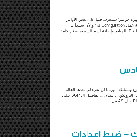
 في أستخدام JunOS “نظام تشغيل أجهزة جونيبر” سنتعرف فيها على بعض الأوامر
الأساسية وكيفية التعامل مع النظام وسنختار كمثال راوتر لنعرف كيفية عمل Configuration له؟ والآن سنبدأ بـ
الإعدادات الأساسية مثل تغير أسم الراوتر وإضافة أسم الدومين وإعطاء IP للمنافذ وإضافة أسم للسيرفر وتغير كلمة
وتشابكة , وربما لن تقرء لي بعدها الحالة
الثانية ارجوا ان تتحملني وذالك لانك سوف تلمس وتفهم ثقل وقوة هذا البروتكول . لنبدء …. تفاصيل ال BGP نبقى
 – ضبط اعدادات