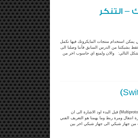
– التنكر
ي يمكن استخدام منتجات المايكروتك فيها نكمل
فقط بشبكتنا من الدرس السابق فأننا وصلنا الى
 ال DNS واصبحت الشبكة بالشكل التالي: والان ولمنع اي حاسوب اخر من
التحويل بالعلامات متعددة البروتوكولات (Multiprotocol Label Switching MPLS) قبل البدء اود الاشارة الى ان
) فمرة ترجموها تحويل ومرة انتقال ومرة ربط وما يهمنا هو التعريف الفني
 الشبكات ويقصد به نقل الرزم (packets) البيانات من جهاز شبكي الى جهاز شبكي اخر بين