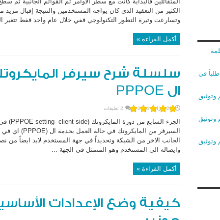
المتفائلين فالبداية كانت مع سطر الأوامر ثم القوائم الجانبية ثم س
الكثير من التعقيد الذى كان يواجه المستخدمين والنتيجة إقبال مزي
وتسارعت وتيرة التطور التكنولوجي ففي خلال عام واحد فقط تتغير الت
أكمل القراءة »
لمة
سلسلة شرح سيرفر المايكروتك
لباً في
ال PPPOE
 وتوثيق
23 فبراير، 2014
2 تعليقات
 وتوثيق
الجزء الس
السيرفر من المايك
الجانب الاخر من الشبكة وتحديداً في جهة المستخدم لابد ايضاً من نص
 وتوثيق
وايصاله الى المستخدم وهو المتمثل في الجهة ...
أكمل القراءة »
كيفية وضع الإعدادات الأساسي