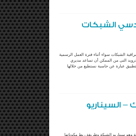
دسي الشبكات
مراقبة الشبكات سواء أثناء فترة العمل الرسمية
درويد التى من الممكن أن تساعد مديري
ء مهامهم اليومية. IP Network Calculator: هذا التطبيق عبارة عن حاسبة نستطيع من خلالها
– السيناريو
وهو سيناريو الشبكة وطريقة ربط مكوناتها