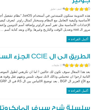
جونير
23 فبراير، 2014
اضف تعليق
هذه التدوينة ستكون للمبتدئين
مرور الـ root وتعديل الوقت والتاريخ وغيرها, والان وبعد كتابة أسم ...
أكمل القراءة »
الطريق الى ال CCIE الجزء السادس
21 فبراير، 2014
2 تعليقات
بعد هذا المقال سوف تكون لك حالتين ! اما ان تكرهني لطول الموضوع 
مع الأخ العزيز ال BGP , بعد توضيح الالتباس بين ال AS في ال EIGRP و ال AS في ...
أكمل القراءة »
سلسلة شرح سيرفر المايكروتك