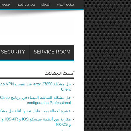
صفحة البداية
المجلة
معرض الصور
صفحة ا
SECURITY
SERVICE ROOM
أحدث المقالات
حل مشكلة error 27850 عند تنصيب
Client
حل مشكلة الشاشة البيضاء في برنامج Cisco
configuration Professional
عشرة أخطاء يجب عليك تجنبها أثناء حل مشك
مق
و NX-OS