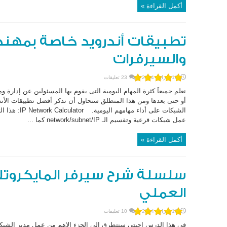
أكمل القراءة »
تطبيقات أندرويد خاصة بمهن
والسيرفرات
16 فبراير، 2014
23 تعليقات
نعلم جميعاَ كثرة المهام اليومية التى يقوم بها المسئولين عن إدارة و
أو حتى بعدها ومن هذا المنطلق سنحاول أن نذكر أفضل تطبيقات الأن
الشبكات على أدا
عمل شبكات فرعية وتقسيم الـ network/subnet/IP كما ...
أكمل القراءة »
سلسلة شرح سيرفر المايكروتك 
العملي
16 فبراير، 2014
10 تعليقات
في هذا الدرس احبتي سنتطرق الى الجزء الاهم من عمل مدير الشبكة 