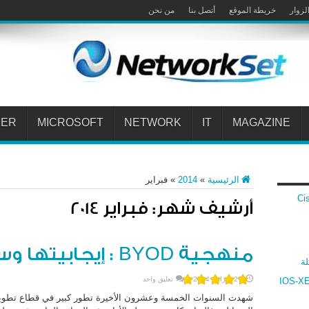
لزوار
خريطة الموقع
أتصل بنا
من نحن
PER
MICROSOFT
NETWORK
IT
MAGAZINE
الرئيسية
»
2014
»
فبراير
 Cisco VPN
أرشيف شهر:
فبراير 2014
منهجية BYOD : إيجابيتها وسلبيتها ومستقبلها
لة
27 فبراير، 2014
تعليق واحد
ارنة بين أنظمة سيسكو IOS و IOS-XR و IOS-XE
شهدت السنوات الخمسة وعشرون الأخيرة تطور كبير في قطاع تطوير 