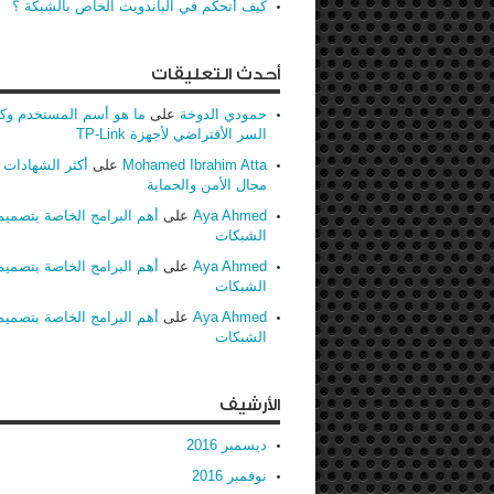
كيف أتحكم في الباندويث الخاص بالشبكة ؟
أحدث التعليقات
حمودي الدوخة
على
ما هو أسم المستخدم وك
السر الأفتراضي لأجهزة TP-Link
Mohamed Ibrahim Atta
على
أكثر الشهادات ط
مجال الأمن والحماية
Aya Ahmed
على
أهم البرامج الخاصة بتصميم
الشبكات
Aya Ahmed
على
أهم البرامج الخاصة بتصميم
الشبكات
Aya Ahmed
على
أهم البرامج الخاصة بتصميم
الشبكات
الأرشيف
ديسمبر 2016
نوفمبر 2016