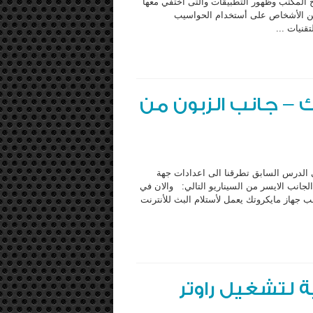
طح المكتب وظهور التطبيقات والتى أختفي معها
د من الأشخاص على أستخدام الحواسيب
قنيات ...
 – جانب الزبون من
ابع من دورة المايكروتك (PPPOE setting- client side) في الدرس السابق تطرقنا الى اعدادات جهة
روتك في حالة العمل بخدمة ال (PPPOE) اي في الجانب الايسر من السيناريو التالي: والان في
ب جهاز مايكروتك يعمل لأستلام البث للأنترنت
ة لتشغيل راوتر