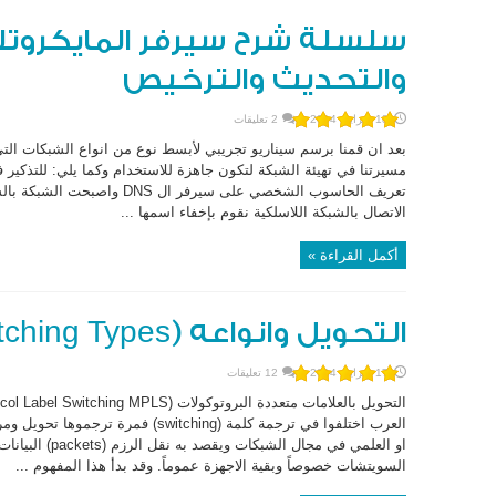
سلسلة شرح سيرفر المايكروتك 
والتحديث والترخيص
18 فبراير، 2014
2 تعليقات
بعد ان قمنا برسم سيناريو تجريبي لأبسط نوع من انواع الشبكات الت
مسيرتنا في تهيئة الشبكة لتكون جاهزة للاستخدام وكما يلي: للتذكير 
تعريف الحاسوب الشخصي على سيرفر
الاتصال بالشبكة اللاسلكية نقوم بإخفاء اسمها ...
أكمل القراءة »
التحويل وانواعه (Switching Types)
17 فبراير، 2014
12 تعليقات
العرب اختلفوا في ترجمة كلمة (switching
او العلمي في مجال
السويتشات خصوصاً وبقية الاجهزة عموماً. وقد بدأ هذا المفهوم ...