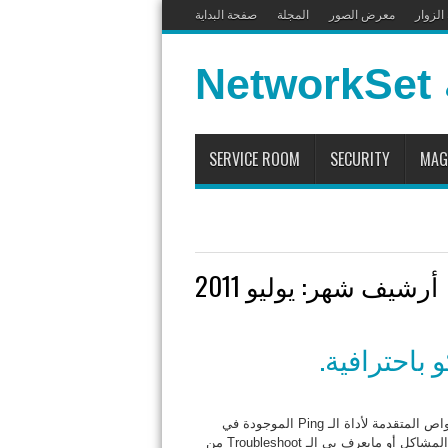
لزوار
معرض الصور
المجلة
صفحة البداية
SERVICE ROOM
SECURITY
MAG
أرشيف شهر:
يوليو 2011
في تدوينتي لهذا اليوم سوف أستعرض معكم كيفية الاستفادة من الخواص المتقدمة لأداة الـ Ping الموجودة في
أجهزة سيسكو والتى تساعد مدراء الأنظمة والشبكات في عملية حل المشاكل أو مايعرف بي الـ Troubleshoot من