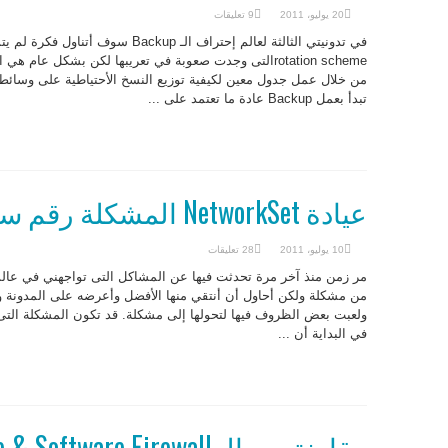
20 يوليو، 2011
9 تعليقات
rotation schemeالتى وجدت صعوبة في تعريبها لكن بشكل ع
من خلال عمل جدول معين لكيفية توزيع النسخ الأحتياطية على وسائط 
تبدأ بعمل Backup عادة ما تعتمد على ...
عيادة NetworkSet المشكلة رقم سبعة
10 يوليو، 2011
28 تعليقات
مر زمن منذ آخر مرة تحدثت فيها عن المشاكل التى تواجهني في عالم
من مشكلة ولكن أحاول أن أنتقي منها الأفضل وأعرضه على المدونة
ولعبت بعض الظروف فيها لتحولها إلى مشكلة. قد تكون المشكلة الت
في البداية أن ...
مقارنة بين الـ Hardware & Software Firewall