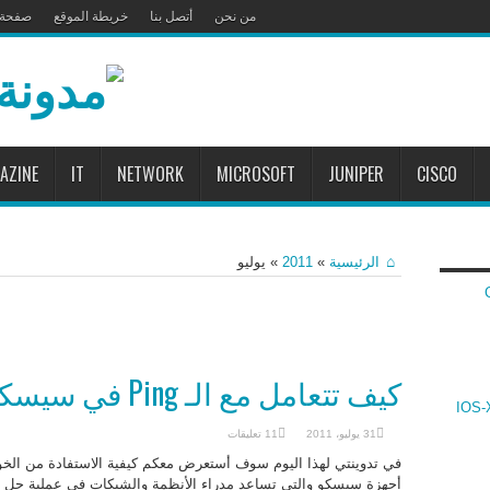
من نحن
أتصل بنا
خريطة الموقع
صفحة ا
AZINE
IT
NETWORK
MICROSOFT
JUNIPER
CISCO
الرئيسية
»
2011
»
يوليو
Cis
كيف تتعامل مع الـ Ping في سيسكو باحترافية.
مة سيسكو IOS و IOS-XR و IOS-XE
31 يوليو، 2011
11 تعليقات