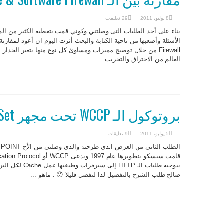
8 يوليو، 2011
29 تعليقات
بناء على أحد الطلبات التى وصلتني وكوني قمت بتغطية الكثير من ال
الأسئلة وأصعبها من ناحية الكتابة والبحث أثرت اليوم ان أعود لمقارن
Firewall من خلال توضيح مميزات ومساوئ كل نوع منها يتعبر الج
العالم من الاختراق والتخريب ...
بروتوكول الـ WCCP تحت مجهر NetworkSet
5 يوليو، 2011
9 تعليقات
بتوجيه طلبات الـ 
صالح طلب الشرح بالتفصيل لذا لنفصل قليلا 😯 . ماهو ...