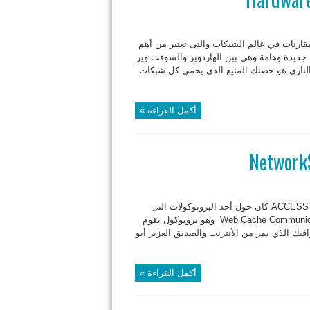
مقارنات في عالم الشبكات والتى تعتبر من أهم
ة جديدة وهامة وهي بين الهاردوير والسوفت وير
دار الناري هو حصنك المنيع الذي يحمي كل شبكات
أكمل القراءة »
الطلب الثاني من العرض الذي طرحته والذي وصلني من الأخ ACCESS POINT كان حول أحد البروتوكولات التى
قامت سيسكو بتطويرها عام 1997 ويدعى WCCP أو Web Cache Communication Protocol وهو بروتوكول يقوم
HTTP إلى سيرفرات وظيفتها عمل Cache لكل الترافيك الذي يمر من الأنترنت والصديق العزيز أبو
أكمل القراءة »