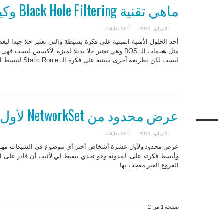
ماهي تقنية Black Hole Filtering وكيف نقوم باعدادها ؟
3 يوليو، 2011
18 تعليقات
أحد الحلول الأمنية المبنية على فكرة بسيطة والتى تعتبر حلا جيدا ل
ليست لكن بطريقة آخرى مبينية على فكرة الـ Static Route لنبسط الموضوع بشكل أكبر.
عرض محدود من NetworkSet لأول عشرة أشخاص
2 يوليو، 2011
28 تعليقات
عرض محدود ولأول عشرة أشخاص أختر أي موضوع في الشبكات مهما ك
وأبسط فكرته على المدونة وهو تحدي بسيط لي لأثبت أن قادر على 
الفروع الغير معجب بها
صفحة 1 من 2