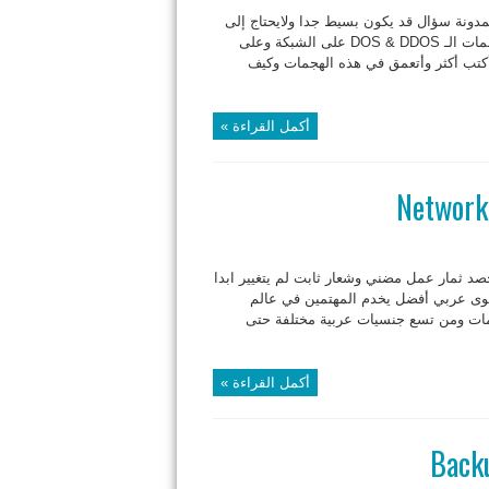
السوداء Black Hole سأل أحد زوار المدونة سؤال قد يكون بسيط جدا ولايحتاج إلى
شرح كثير ويمكن الاجابة عليه بكلمة واحدة فقط وهو كيف نكتشف هجمات الـ DOS & DDOS على الشبكة وعلى
أكتب أكثر وأتعمق في هذه الهجمات وكيف
أكمل القراءة »
صد ثمار عمل مضني وشعار ثابت لم يتغيير ابدا
حتوى عربي أفضل يخدم المهتمين في عالم
مات ومن تسع جنسيات عربية مختلفة حتى
أكمل القراءة »