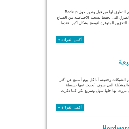
في تدونيتي الثالثة لعالم إحتراف الـ Backup سوف أتناول فكرة لم يتم التطرق لها من قبل وتدور حول Backup
ام هي الطرق التى تحفظ نسخك الاحتياطية من الضياع
التخزين المتوفرة لنوضح بشكل أكبر. عندما
أكمل القراءة »
 الشبكات وحقيقة أنا كل يوم أسمع عن أكثر
 والمشكلة التى سوف أتحدث عنها بسيطة
ى مررت بها حلها سهل وسريع لكن كما ذكرت
أكمل القراءة »