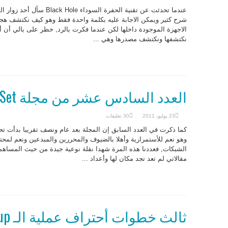
عندما تحدثت عن تقنية الحفرة 
الاجهزة الموجودة داخلها لكن عندما فكرت بالرد, خطر على بالي أن 
نكتشفها ونكتشف مصدرها وهي ...
العدد السادس عشر من مجلة NetworkSet
23 يوليو، 2011
30 تعليقات
كما ذكرت في العدد السابق إن المجلة بعد عام ونصف تقريبا بدأت تح
وهو نعم للأستمرارية وأهلا بالضيوف والمحررين والمبدعين ونعم لم
الشبكات, فعددنا هذه المرة شهدا نقلة نوعية جيدة من حيث المساه
مقالاتي لم تعد تجد مكان لها وأعداد ...
ثالث خطوات أحتراف عملية الـ Backup