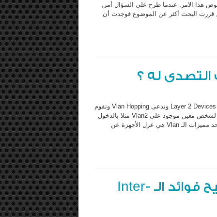
وص هذا الامر. عندما طرح علي السؤال أمر,
ا لم أسمع من قبل أن للـ VLAN هناك أنواع, قررت البحث أكثر عن الموضوع فوجدت أن
موضوعي لهذا اليوم يتحدث عن أحد أنواع الهجمات التى تستهدف الـ Layer 2 Devices وتدعى Vlan Hopping وتقوم
فكرة هذا الهجوم باختراق قواعد الـ Vlan على الشبكة وذلك بالسماخ لشخص معين موجود على Vlan2 مثلا بالدخول
على Vlan 3 والأتصال بكل الأجهزة الموجودة هناك لأننا كما نعلم أن أحد مميزات الـ Vlan هي عزل الأجهزة عن
درس عملي حول الـVlan وتوضيح فوائد الـ Inter-