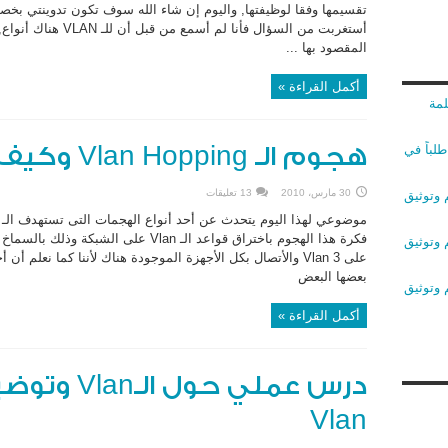
تقسيمها وفقا لوظيفتها, واليوم إن شاء الله سوف تكون تدوينتي بخص
أستغربت من السؤال فأن
المقصود بها ...
أكمل القراءة »
لمة
لباً في
هجوم الـ Vlan Hopping وكيف التصدى له ؟
30 مارس، 2010
13 تعليقات
 وتوثيق
 وتوثيق
بعضها البعض
 وتوثيق
أكمل القراءة »
Vlan