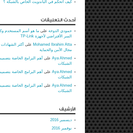
كيف أتحكم في الباندويث الخاص بالشبكة ؟
أحدث التعليقات
حمودي الدوخة
على
ما هو أسم المستخدم وك
السر الأفتراضي لأجهزة TP-Link
Mohamed Ibrahim Atta
على
أكثر الشهادات ط
مجال الأمن والحماية
Aya Ahmed
على
أهم البرامج الخاصة بتصميم
الشبكات
Aya Ahmed
على
أهم البرامج الخاصة بتصميم
الشبكات
Aya Ahmed
على
أهم البرامج الخاصة بتصميم
الشبكات
الأرشيف
ديسمبر 2016
نوفمبر 2016