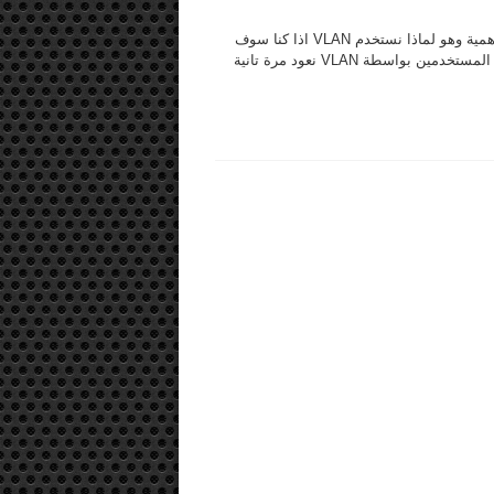
من فترة ليست ببعيدة سألني أحد الأعضاء الأفاضل سؤال في غاية الأهمية وهو لماذا نستخدم VLAN اذا كنا سوف
نربطها بواسطة Inter-Vlan او الروترات بمعنى آخر لماذا اذا كنا نعزل المستخدمين بواسطة VLAN نعود مرة تانية