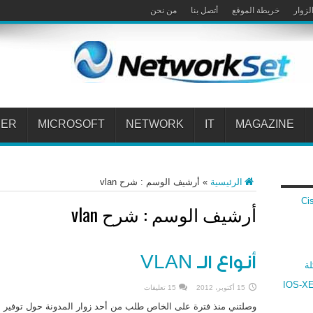
لزوار
خريطة الموقع
أتصل بنا
من نحن
PER
MICROSOFT
NETWORK
IT
MAGAZINE
الرئيسية
»
أرشيف الوسم : شرح vlan
 Cisco VPN
أرشيف الوسم :
شرح vlan
أنواع الـ VLAN
لة
ارنة بين أنظمة سيسكو IOS و IOS-XR و IOS-XE
15 أكتوبر، 2012
15 تعليقات