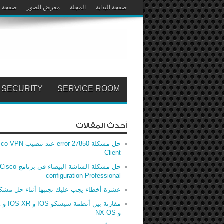
صفحة البداية
المجلة
معرض الصور
صفحة ا
SECURITY
SERVICE ROOM
أحدث المقالات
حل مشكلة error 27850 عند تنصيب
Client
حل مشكلة الشاشة البيضاء في برنامج Cisco
configuration Professional
عشرة أخطاء يجب عليك تجنبها أثناء حل مشك
مق
و NX-OS