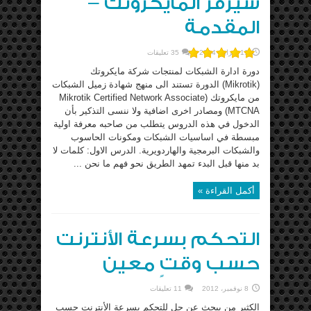
سيرفر المايكروتك –
المقدمة
11 فبراير، 2014
35 تعليقات
دورة ادارة الشبكات لمنتجات شركة مايكروتك
(Mikrotik) الدورة تستند الى منهج شهادة زميل الشبكات
من مايكروتك (Mikrotik Certified Network Associate
MTCNA) ومصادر اخرى اضافية ولا ننسى التذكير بأن
الدخول في هذه الدروس يتطلب من صاحبه معرفة اولية
مبسطة في اساسيات الشبكات ومكونات الحاسوب
والشبكات البرمجية والهاردويرية. الدرس الاول: كلمات لا
بد منها قبل البدء تمهد الطريق نحو فهم ما نحن ...
أكمل القراءة »
التحكم بسرعة الأنترنت
حسب وقتٍ معين
8 نوفمبر، 2012
11 تعليقات
الكثير من يبحث عن حل للتحكم بسرعة الأنترنت حسب