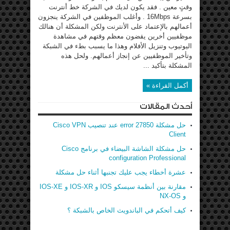
وقتٍ معين . فقد يكون لديك في الشركة خط أنترنت
بسرعة 16Mbps . وأغلب الموظفين في الشركة ينجزون
أعمالهم بالإعتماد على الأنترنت ولكن المشكلة أن هنالك
موظفيين أخرين يقضون معظم وقتهم في مشاهدة
اليوتيوب وتنزيل الأفلام وهذا ما يسبب بطء في الشبكة
وتأخير الموظفيين عن إنجاز أعمالهم. ولحل هذه
المشكلة بتأكيد ...
أكمل القراءة »
أحدث المقالات
حل مشكلة error 27850 عند تنصيب Cisco VPN
Client
حل مشكلة الشاشة البيضاء في برنامج Cisco
configuration Professional
عشرة أخطاء يجب عليك تجنبها أثناء حل مشكلة
مقارنة بين أنظمة سيسكو IOS و IOS-XR و IOS-XE
و NX-OS
كيف أتحكم في الباندويث الخاص بالشبكة ؟