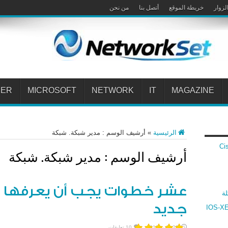
لزوار
خريطة الموقع
أتصل بنا
من نحن
PER
MICROSOFT
NETWORK
IT
MAGAZINE
الرئيسية
»
أرشيف الوسم : مدير شبكة. شبكة
 Cisco VPN
أرشيف الوسم :
مدير شبكة. شبكة
عشر خطوات يجب أن يعرفها 
لة
جديد
ارنة بين أنظمة سيسكو IOS و IOS-XR و IOS-XE
29 يناير، 2013
10 تعليقات