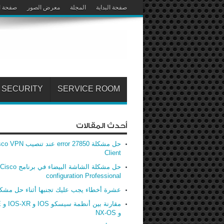
صفحة البداية
المجلة
معرض الصور
صفحة ا
SECURITY
SERVICE ROOM
أحدث المقالات
حل مشكلة error 27850 عند تنصيب
Client
حل مشكلة الشاشة البيضاء في برنامج Cisco
configuration Professional
عشرة أخطاء يجب عليك تجنبها أثناء حل مشك
مق
و NX-OS