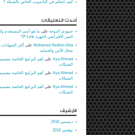
كيف أتحكم في الباندويث الخاص بالشبكة ؟
أحدث التعليقات
حمودي الدوخة
على
ما هو أسم المستخدم وك
السر الأفتراضي لأجهزة TP-Link
Mohamed Ibrahim Atta
على
أكثر الشهادات ط
مجال الأمن والحماية
Aya Ahmed
على
أهم البرامج الخاصة بتصميم
الشبكات
Aya Ahmed
على
أهم البرامج الخاصة بتصميم
الشبكات
Aya Ahmed
على
أهم البرامج الخاصة بتصميم
الشبكات
الأرشيف
ديسمبر 2016
نوفمبر 2016