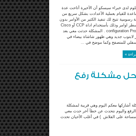
لوم لدى خبراء سيسكو أن الآخيرة أتاحت عدة
عدة للقيام بعملية الأعدادت بشكل سريع من
 رسومية تتيح لك تنفيذ الكثير من الأوامر بدون
كتابة أي سطر اوامر وذلك بأستخدام اداة CCP أو Cisco
configuration Professional . المشكلة حدثت معي بعد
 لابتوب جديد وهي ظهور شاشاة بيضاء في
فلي للمتصفح وكما موضح في ...
راءة »
حل مشكلة رفع
ة أشاركها معكم اليوم وهي قريبة لمشكلة
د تحدثت عنها في مقال سابق وهو ظهور الحرف o أثناء الرفع واليوم نتحدث عن خطأ آخر حدث معي
 وجود مساحة على الفلاش ) في أغلب الأحيان تحدث