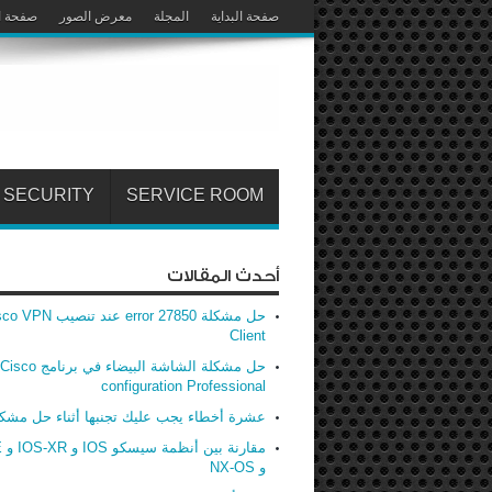
صفحة البداية
المجلة
معرض الصور
صفحة ا
SECURITY
SERVICE ROOM
أحدث المقالات
حل مشكلة error 27850 عند تنصيب
Client
حل مشكلة الشاشة البيضاء في برنامج Cisco
configuration Professional
عشرة أخطاء يجب عليك تجنبها أثناء حل مشك
مق
و NX-OS