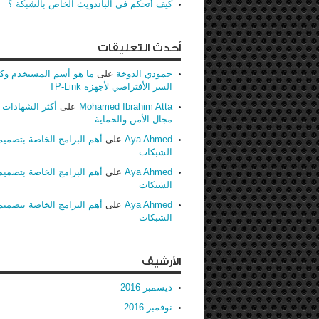
كيف أتحكم في الباندويث الخاص بالشبكة ؟
أحدث التعليقات
حمودي الدوخة
على
ما هو أسم المستخدم وك
السر الأفتراضي لأجهزة TP-Link
Mohamed Ibrahim Atta
على
أكثر الشهادات ط
مجال الأمن والحماية
Aya Ahmed
على
أهم البرامج الخاصة بتصميم
الشبكات
Aya Ahmed
على
أهم البرامج الخاصة بتصميم
الشبكات
Aya Ahmed
على
أهم البرامج الخاصة بتصميم
الشبكات
الأرشيف
ديسمبر 2016
نوفمبر 2016