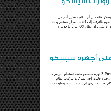
راوترات سيسكو
لى راوترات شركة سيسكو مثله مثل أى نظام تشغيل أخر من
نقوم بالترقية إلى أحدث إصدار مستقر وذلك
لتفادي حدوث أى مشاكل من الممكن أن نواجها مستقبلاً ولكن علينا أن ﻻ ننسي أن نظام IOS نوعاً ما قديم ﻷن
سوف نتحدث في هذه التدوينة السرعة عن طريقة عمل Port Forwarding لأجهزة سيسكو بحيث نستطيع الوصول
رة وجيزة قامت أحد الشركات بتركيب نظام
ازنها وكان من المفترض ان يتم مشاهدة ومتابعة هذه