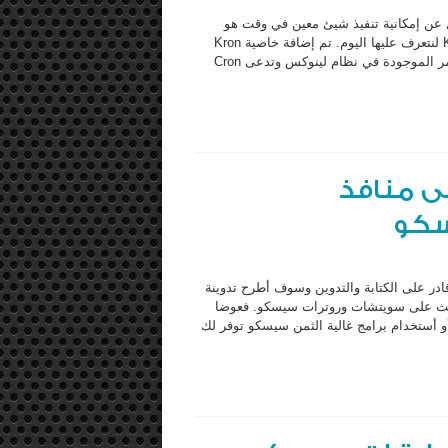
ن إمكانية تنفيذ شيئ معين في وقت هو
يختاره وهذه الخاصية بالفعل موجودة في سيسكو وتدعى Kron Policy لنتعرف عليها اليوم. تم إضافة خاصية Kron
في أنظمة سيسكو بدءا من الأصدار 12.3(1) وفكرته مأخوذة من الأوامر الموجودة في نظام لينوكس وتدعى Cron
ى منافذ
سكو
ر على الكتابة والتدوين وسوف أطرح تدوينة
ويث على سويتشات وروترات سيسكو. فعوضا
توفير اجهزة مخصصة لهذا الأمر مثل الفايرول أو أجهزة الـ UTM أو أستخدام برامج غالية الثمن سيسكو توفر لك