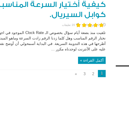
كوابل السيريال.
17 مايو، 2012
20 تعليقات
تلقيت منذ بضعة أيام سؤال بخ
نختار الرقم المناسب وهل كلما زدنا الرقم زادت السرعة وماهو المبدا
أطرحها في هذه التدوينة السريعة. في البداية أسمحولي أن أوضح نقطة
عليه على الأنترنت لوجدناه مكرر ...
أكمل القراءة »
1
»
3
2