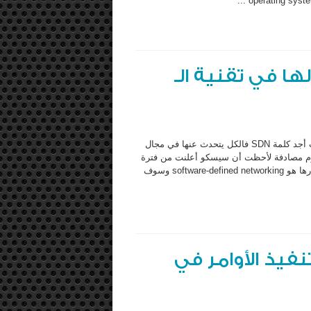
operating system
 في تقنية الـ
أينما أتلفت وأبحث وأدخل المواقع الأجنبية العريقة في مجال الشبكات أجد كلمة SDN فالكل يتحدث عنها في مجال
ليوم مصادفة لأحظت أن سيسكو أعلنت من فترة
قصيرة عن أول كورس لها في مجال الـ SDN. ماهي الـ SDN ؟ أختصارها هو software-defined networking وسوف
فيذ الأوامر في