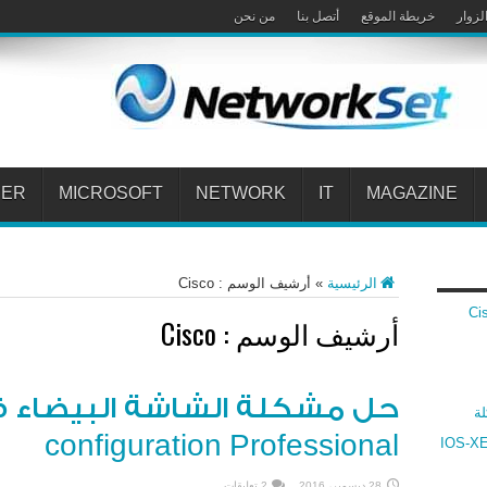
لزوار
خريطة الموقع
أتصل بنا
من نحن
PER
MICROSOFT
NETWORK
IT
MAGAZINE
الرئيسية
»
أرشيف الوسم : Cisco
 Cisco VPN
أرشيف الوسم :
Cisco
لة
configuration Professional
ارنة بين أنظمة سيسكو IOS و IOS-XR و IOS-XE
28 ديسمبر، 2016
2 تعليقات