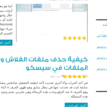
كما هو مع
أدوات مسا
خلال واجهة
لمة
شراء جهاز
القسم الس
لباً في
أكمل الق
 وتوثيق
 وتوثيق
كيفية حذف ملفات الفلاش و
الملفات في سيسكو
 وتوثيق
5 نوفمبر، 2016
اضف تعليق
في أحد المرات وأنا أجري تحديث لأحد انظمة التشغيل صادفتني مشكل
سابقة كنت ق
وهو الحرف e عند الرفع وجدت هذه الرسالة وهي تخبرني بعدم
هذه المشكلة ...
أكمل القراءة »