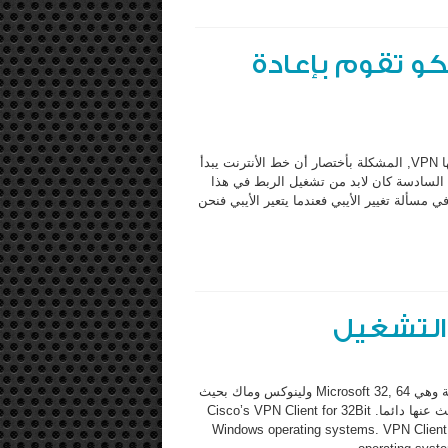
و تقوم بإعادة
منذ فترة مرت لدي مشكلة في أحد الشركات التى قمت بعمل ربط لها VPN, المشكلة بأختصار أن خط الأنترنت يبدأ
 السادسة كان لابد من تشغيل الربط في هذا
 الذي يعتمد على DynDns حساس كثيرا في مسألة تغيير الأيبي فعندما يتعير الأيبي فنحن
في هذه التدوينة سوف ارفع أربع ملفات خاصة بأنظمة التشغيل الأربعة وهي Microsoft 32, 64 ولينوكس وماك بحيث
تكون مؤرشفة لدي لحاجتي لها بشكل دائم ولكي يستفيد منها من يبحث عنها دائما. Cisco’s VPN Client for 32Bit
Windows operating systems. VPN Client 