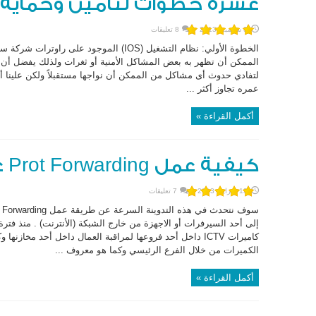
عشرة خطوات لتأمين وحماية 
3 سبتمبر، 2013
8 تعليقات
الخطوة اﻷولي: نظام التشغيل (IOS) الموجود ع
الممكن أن تظهر به بعض المشاكل الأمنية أو ثغرات ولذلك يفضل أن 
عمره تجاوز أكثر ...
أكمل القراءة »
كيفية عمل Prot Forwarding على أجهزة سيسكو
13 فبراير، 2013
7 تعليقات
إلى أحد السيرفرات أو الاجهزة من خارج الشبكة (الأنترنت) . منذ فت
كاميرات ICTV داخل أحد فروعها لمراقبة العمال داخل أحد مخ
الكميرات من خلال الفرع الرئيسي وكما هو معروف ...
أكمل القراءة »