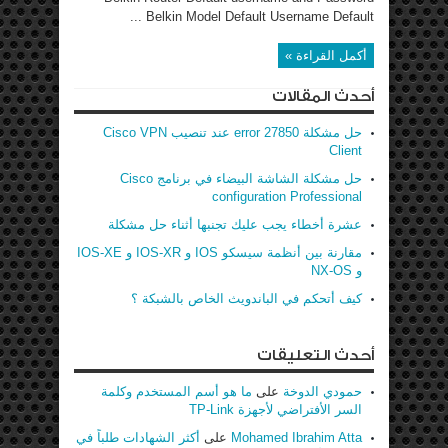
Belkin Model Default Username Default ...
أكمل القراءة »
أحدث المقالات
حل مشكلة error 27850 عند تنصيب Cisco VPN
Client
حل مشكلة الشاشة البيضاء في برنامج Cisco
configuration Professional
عشرة أخطاء يجب عليك تجنبها أثناء حل مشكلة
مقارنة بين أنظمة سيسكو IOS و IOS-XR و IOS-XE
و NX-OS
كيف أتحكم في الباندويث الخاص بالشبكة ؟
أحدث التعليقات
حمودي الدوخة
على
ما هو أسم المستخدم وكلمة
السر الأفتراضي لأجهزة TP-Link
Mohamed Ibrahim Atta
على
أكثر الشهادات طلباً في