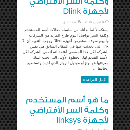
وكلمة السر الأفتراضي
لأجهزة Dlink
8 فبراير، 2016
اضف تعليق
إستكمالاً لما بدأناه من سلسلة مقالات أسم المستخدم
وكلمة السر نواصل اليوم طرح المزيد من الشركات
واليوم سوف نستعرض أجهزة Dlink ووجب التنويه أن D-
link التى تحدثت عنها في المقال السابق هي نفس
الشركة لكن هذا المسمى أعتقد انه لنفس الشركة لكن
الأسم القديم لها. الخطوة الأولى التى يجب عليك
معرفتها هو نوع أو موديل الروتر الذي لديك وتستطيع
إيجادها ...
أكمل القراءة »
ما هو أسم المستخدم
وكلمة السر الأفتراضي
لأجهزة linksys