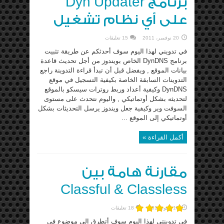
برنامج Dyn Updater
على أي نظام تشغيل
20 نوفمبر، 2011
15 تعليقات
في تدويني لهذا اليوم سوف أحدثكم عن طريقة تثبيت
برنامج DynDNS الخاص بويندوز من أجل تحديث قاعدة
بيانات الموقع , ويفضل قبل أن تبدأ قراءة التدوينة راجع
التدوينات السابقة الخاصة بكيفية التسجيل في موقع
DynDNS وكيفية أعداد وربط روترات سيسكو بالموقع
لتحديثه بشكل أوتماتيكي , واليوم نتحدث على مستوى
السوفت وير وكيفية جعل ويندوز يرسل التحديثات بشكل
أوتماتيكي إلى الموقع ...
أكمل القراءة »
مقارنة هامة بين
Classful & Classless
10 مايو، 2011
18 تعليقات
في تدوينتي لهذا اليوم سوف أتطرق إلى موضوع في