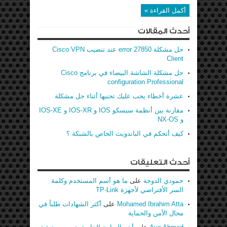
أكمل القراءة »
أحدث المقالات
حل مشكلة error 27850 عند تنصيب Cisco VPN
Client
حل مشكلة الشاشة البيضاء في برنامج Cisco
configuration Professional
عشرة أخطاء يجب عليك تجنبها أثناء حل مشكلة
مقارنة بين أنظمة سيسكو IOS و IOS-XR و IOS-XE
و NX-OS
كيف أتحكم في الباندويث الخاص بالشبكة ؟
أحدث التعليقات
حمودي الدوخة
على
ما هو أسم المستخدم وكلمة
السر الأفتراضي لأجهزة TP-Link
Mohamed Ibrahim Atta
على
أكثر الشهادات طلباً في
مجال الأمن والحماية