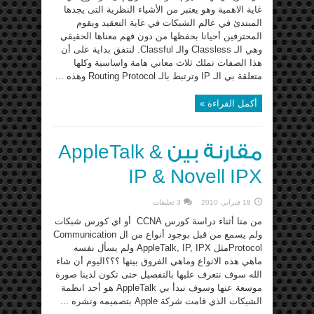
غاية الاهمية وهو يعتبر من الأشياء النظرية التى يجدها
المبتدئ في عالم الشبكات في غاية التعقيد ويقوم
المحترفين أحيانا بحفظها من دون فهم معناها الحقيقي
وهي الـ Classless والـ Classful. لنتفق بداية على أن
هذا الصفات تملك ثلاث معاني هامة واساسية وكلها
متعلقة بي الـ IP وترتبط بالـ Routing Protocol وهذه ...
أكمل القراءة »
مقارنة بين AppleTalk &
IP & Novell IPX
18 فبراير، 2010
3 تعليقات
من منا أثناء دراسة كورس CCNA أو اي كورس شبكات
ولم يسمع من قبل بوجود أنواع من ال Communication
Protocolمثل AppleTalk, IP, IPX ولم يسأل نفسه
ماهي هذه الانواع وماهي الفروق بينها ؟؟؟اليوم أن شاء
الله سوف نتعرف عليها بالتفصيل حتى تكون لدينا صورة
موسعة عنها وسوف نبدأ بي AppleTalk هو أحد انظمة
الشبكات الذي قامت شركة Apple بتصميمه ونشره ...