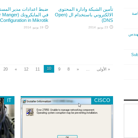
تأمين الشبكة وادارة المحتوى
ضبط اعدادات مدير المست
اصة
الالكتروني باستخدام ال (Open
في المايكروتك (ger
Configuration in Mikrotik)
DNS)
23 يونيو، 2014
19 يونيو، 2014
لمهندس
10
« الأولى
...
«
8
9
11
12
»
20
IT
CISCO