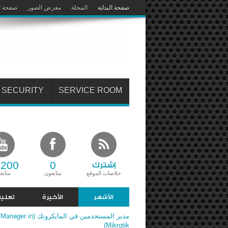
صفحة البداية
المجلة
معرض الصور
صفحة ا
SECURITY
SERVICE ROOM
,200
0
إشترك
خلاصات الموقع
متابعون
متابع
الأشهر
الأخيرة
تعلي
مدير المستخدمين في المايكروتك (n
Mikrotik)