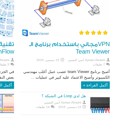
VPNمجاني باستخدام برنامج الـ
nFlow
Team Viewer
Ayman Alnaimi أيمن النعيمي
15 ديسمبر، 2016
yman Alnaimi
7 تعليقات
5 تعليقات
أصبح برنامج team Viewer عصب عمل أغلب مهندسي
الكمبيوتر وأصبح الاعتماد عليه كبير في عمليات ...
بعض النقا
أكمل القراءة »
أكمل ال
هل لدي Loop في الشبكة ؟
Ayman Alnaimi أيمن النعيمي
14 ديسمبر، 2016
14 تعليقات