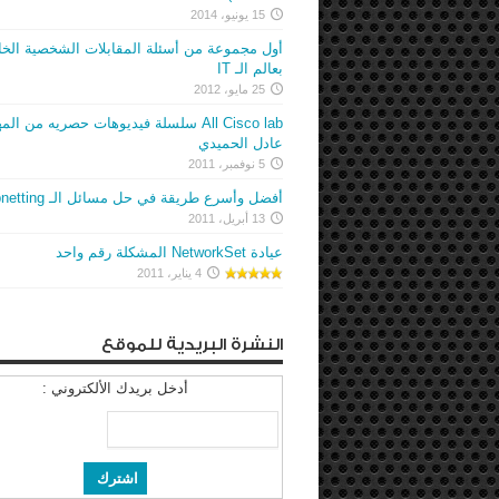
15 يونيو، 2014
أول مجموعة من أسئلة المقابلات الشخصية الخ
بعالم الـ IT
25 مايو، 2012
All Cisco lab سلسلة فيديوهات حصريه من ا
عادل الحميدي
5 نوفمبر، 2011
أفضل وأسرع طريقة في حل مسائل الـ Subnetting
13 أبريل، 2011
عيادة NetworkSet المشكلة رقم واحد
4 يناير، 2011
النشرة البريدية للموقع
أدخل بريدك الألكتروني :