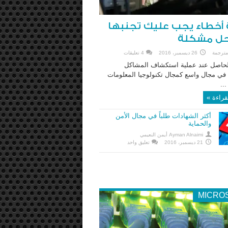
أخطاء يجب عليك تجنبها
 حل مشكلة
مترجمة
26 ديسمبر، 2016
4 تعليقات
حاصل عند عملية استكشاف المشاكل
 في مجال واسع كمجال تكنولوجيا المعلومات
قراءة »
أكثر الشهادات طلباً في مجال الأمن
والحماية
Ayman Alnaimi أيمن النعيمي
21 ديسمبر، 2016
تعليق واحد
MICRO