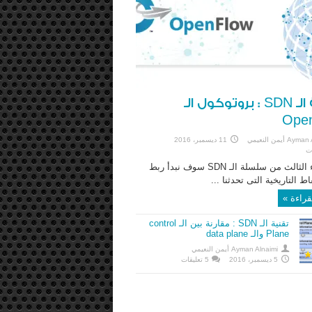
تقنية الـ SDN : بروتوكول الـ
Ope
A أيمن النعيمي
11 ديسمبر، 2016
في الجزء الثالث من سلسلة الـ SDN سوف نبدأ ربط
ط التاريخية التى تحدثنا ...
قراءة »
تقنية الـ SDN : مقارنة بين الـ control
Plane والـ data plane
Ayman Alnaimi أيمن النعيمي
5 ديسمبر، 2016
5 تعليقات