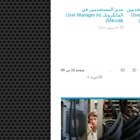
خدمين
مدير المستخدمين في
User Man
المايكروتك (User Manager in
Mikrotik)
15 يونيو، 2014
...
40
30
صفحة 10 من 89
الأخيرة »