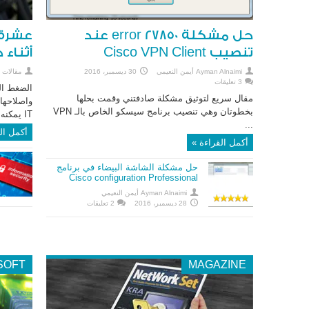
حل مشكلة error 27850 عند
عشرة 
تنصيب Cisco VPN Client
أثناء
Ayman Alnaimi أيمن النعيمي
30 ديسمبر، 2016
مقالات 
3 تعليقات
الضغط ال
مقال سريع لتوثيق مشكلة صادفتني وقمت بحلها
واصلاحها
بخطوتان وهي تنصيب برنامج سيسكو الخاص بالـ VPN
IT يمكنه ...
...
أكمل ال
أكمل القراءة »
حل مشكلة الشاشة البيضاء في برنامج
Cisco configuration Professional
Ayman Alnaimi أيمن النعيمي
28 ديسمبر، 2016
2 تعليقات
SOFT
MAGAZINE