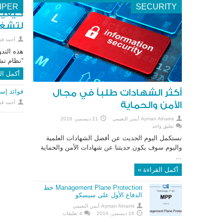
IPER
SECURITY
كيفية
لتشغي
أحمد فتح
“نظام تش
أكمل ال
أكثر الشهادات طلباً في مجال
فوائد إست
أحمد فتح
الأمن والحماية
Ayman Alnaimi أيمن النعيمي
21 ديسمبر، 2016
تعليق واحد
نستكمل اليوم الحديث عن أفضل الشهادات العلمية
واليوم سوف يكون حديثنا عن شهادات الأمن والحماية
...
أكمل القراءة »
Management Plane Protection خط
الدفاع الأول على سيسكو
Ayman Alnaimi أيمن النعيمي
16 ديسمبر، 2016
4 تعليقات