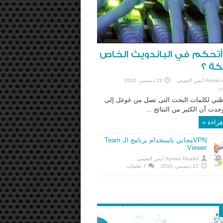
تحكم في الباندويث الخاص
كة ؟
A أيمن النعيمي
23 ديسمبر، 2016
تي لكلمات البحث التى تصل من غوغل إلى
جدت أن الكثير من النتائج ...
قراءة »
VPNمجاني باستخدام برنامج الـ Team
Viewer
Ayman Alnaimi أيمن النعيمي
15 ديسمبر، 2016
7 تعليقات