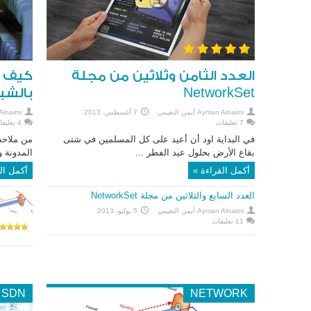
العدد الثامن وثلاثين من مجلة
كيف أ
NetworkSet
بالشب
Ayman Alnaimi أيمن النعيمي
7 أغسطس، 2013
yman Alnaimi
7 تعليقات
4 تعليقات
في البداية اود أن أعيد على كل المسلمين في شتى
من ملاحظ
بقاع الأرض بحلول عيد الفطر ...
المدونة و
أكمل القراءة »
أكمل ال
العدد السابع والثلاثين من مجلة NetworkSet
Ayman Alnaimi أيمن النعيمي
5 يوليو، 2013
11 تعليقات
SDN
NETWORK