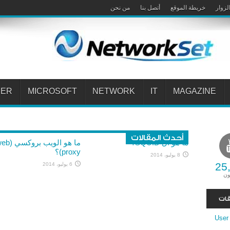
لزوار
خريطة الموقع
أتصل بنا
من نحن
PER
MICROSOFT
NETWORK
IT
MAGAZINE
أحدث المقالات
ما هو ال SQUID؟
ما هو الويب بروك
proxy)؟
8 يوليو، 2014
25
6 يوليو، 2014
ون
قات
User Manager i