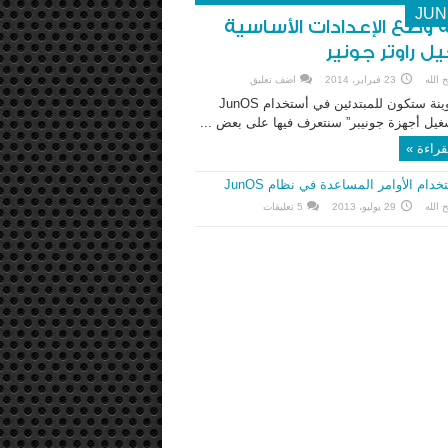
JUN
 وضع الإعدادات الأساسية
ل راوتر جونير
 الله
23 فبراير، 2014
اضف تعليق
هذه التدوينة ستكون للمبتدئين في أستخدام JunOS
غيل أجهزة جونيبر” سنتعرف فيها على بعض ...
قراءة »
خدام الأوامر المساعدة في نظام JunOS
 الله
29 يوليو، 2013
5 تعليقات