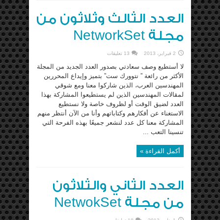
العدد الثالث وثلاثون من
مجلة NetworkSet
2 فبراير، 2013
13 تعليقات
لا أستطيع وصف سعادتي بصدور العدد الجديد من المجلة
الأكثر من رائعة ” نتوورك ست” بتميز وإيداع المحررين
المهندسين العرب، الذين شاركوا معنا ومع شوقي
لمقالات المهندسين الذين لم يستطيعوا المشاركة بهذا
العدد لضيق الوقت أو لظروف خاصة ولا نستطيع
الاستغناء عن أفكارهم وكتاباتهم وأنا من الآن أنتظر منهم
المشاركة معنا كل عدد لنشعر جميعًا بهذه الفرحة التي
تنسينا التعب ...
أكمل القراءة »
العدد الثاني والثلاثون
من مجلة NetwokSet