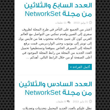
العدد السابع والثلاثين
من مجلة NetworkSet
5 يوليو، 2013
11 تعليقات
أعتذر من الجميع على التأخر في طرح المجلة لظروف
سفري إلى الصين ولعدم تمكني من التواصل مع العالم
العربي كون كل شيئ نحتاجه محجوب هنا من فايس بوك
إلى تويتر إلى يوتيوب وحتى الواردبريس, قمت برفع
المجلة إلى السيرفر الخاص بموقعنا وتستطيعوا تحميل
العدد الجديد من المجلة من رابط المجلة الموجود في
أعلى الصفحة أو من خلال الرابط التالي. أهدكم ...
أكمل القراءة »
العدد السادس والثلاثين
من مجلة NetworkSet
31 مايو، 2013
8 تعليقات
نطل عليكم بالعدد الجديد المحمل بتحديثات وتعديلات