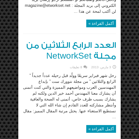
الكتروني إلى بريد المجلة : magazine@etworkset.net
لن أكتب لمحة عن هذا ...
أكمل القراءة »
العدد الرابع الثلاثين من
مجلة NetworkSet
3 مارس، 2013
8 تعليقات
رحل شهر فبراير سريعًا وولّد قبل رحيله عدداً جديداً ”
الرابع والثلاثين ” من مجلة نتوورك ست ” بإبداع
المهندسين العرب ومواضيعهم المميزة والتي كنت أتمنى
أن يشارك معنا المهندس أحمد خير الدين ولكنه لم
يشارك بسبب ظرف خاص، أتمنى له الصحة والعافية
وأنتظر مشاركته للعدد القادم إن شاء الله التي لا
نستطيع الاستغناء عنها. يحتل مرتبة المقال المميز: مقال
...
أكمل القراءة »