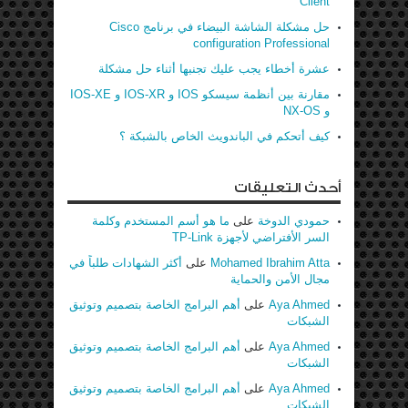
Client
حل مشكلة الشاشة البيضاء في برنامج Cisco
configuration Professional
عشرة أخطاء يجب عليك تجنبها أثناء حل مشكلة
مقارنة بين أنظمة سيسكو IOS و IOS-XR و IOS-XE
و NX-OS
كيف أتحكم في الباندويث الخاص بالشبكة ؟
أحدث التعليقات
حمودي الدوخة
على
ما هو أسم المستخدم وكلمة
السر الأفتراضي لأجهزة TP-Link
Mohamed Ibrahim Atta
على
أكثر الشهادات طلباً في
مجال الأمن والحماية
Aya Ahmed
على
أهم البرامج الخاصة بتصميم وتوثيق
الشبكات
Aya Ahmed
على
أهم البرامج الخاصة بتصميم وتوثيق
الشبكات
Aya Ahmed
على
أهم البرامج الخاصة بتصميم وتوثيق
الشبكات