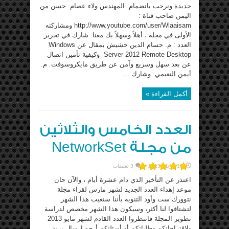
جديدة ونرحب بانضمام المهندس ولاء عصام حسن من
اليمن صاحب قناة :
http://www.youtube.com/user/Wlaaisam ومشاركته
الأولى في مجلة ، أهلاً وسهلاً بك معنا. شارك في تحرير
العدد : م. حسام الدين حشيش بمقال عن Windows
Server 2012 Remote Desktop وكيفية تأمين اتصال
عن بعد سهل وسريع وآمن عن طريق مايكروسوفت. م.
أيمن النعيمي وشارك ...
أكمل القراءة »
العدد الخامس والثلاثين
من مجلة NetworkSet
13 أبريل، 2013
3 تعليقات
اعتذر عن التأخير الذي دام عشرة أيام ، والآن حان
موعد إهداء العدد الجديد لشهر مارس لقراء مجلة
نتوورك ست وأود التنويه بأننا سنغيب هذا الشهر
لتشتاقوا لنا أكثر، وسيكون هذا الشهر مخصص لدراسة
تطوير المجلة فانتظروا العدد القادم لشهر مايو 2013
ولاقتراحاتكم وطلباتكم أو أسئلتكم أرجو إرسال بريد