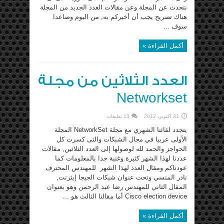
نتحدث عن المجلة وعن مقالات العدد الجديد من المجلة
هناك تصريح يجب أن أخبركم به, من اليوم وصاعدا
سوف ...
أكمل القراءة »
العدد الثلاثين من مجلة
Networkset
31 أكتوبر، 2012
13 تعليقات
يتجدد لقائنا الشهري مع مجلة NetworkSet المجلة
الأولى عربيا في مجال الشبكات والتى كسرت كل
الحواجز والحمد لله لوصولها إلى العدد الثلاثين, مقالات
عددنا لهذا الشهر كثيرة وغنية جدا بالمعلومات كما
عودناكم ومقال العدد لهذا الشهر للمهندس المحترف
نادر المنسي وتحت عنوان شبكات الجيجا إيثرنت,
المقال الثاني للمهندس رضا عبد الرحمن وهو بعنوان
Cisco election device أما مقالنا الثالث هو ...
أكمل القراءة »