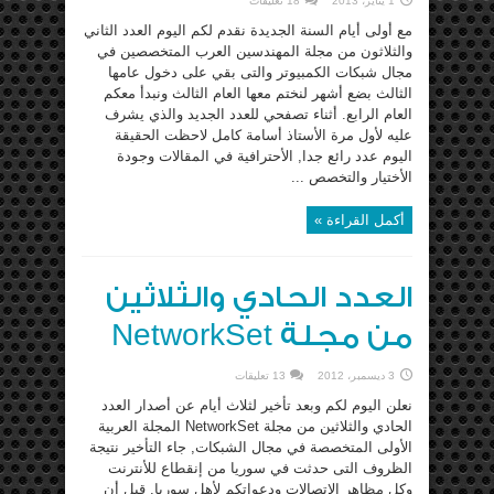
1 يناير، 2013
18 تعليقات
مع أولى أيام السنة الجديدة نقدم لكم اليوم العدد الثاني
والثلاثون من مجلة المهندسين العرب المتخصصين في
مجال شبكات الكمبيوتر والتى بقي على دخول عامها
الثالث بضع أشهر لنختم معها العام الثالث ونبدأ معكم
العام الرابع. أثناء تصفحي للعدد الجديد والذي يشرف
عليه لأول مرة الأستاذ أسامة كامل لاحظت الحقيقة
اليوم عدد رائع جدا, الأحترافية في المقالات وجودة
الأختيار والتخصص ...
أكمل القراءة »
العدد الحادي والثلاثين
من مجلة NetworkSet
3 ديسمبر، 2012
13 تعليقات
نعلن اليوم لكم وبعد تأخير لثلاث أيام عن أصدار العدد
الحادي والثلاثين من مجلة NetworkSet المجلة العربية
الأولى المتخصصة في مجال الشبكات, جاء التأخير نتيجة
الظروف التى حدثت في سوريا من إنقطاع للأنترنت
وكل مظاهر الاتصالات ودعواتكم لأهل سوريا. قبل أن