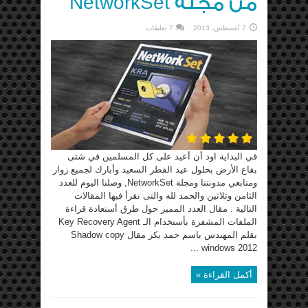
من مجلة NetworkSet
7 أغسطس، 2013
7 تعليقات
في البداية اود أن أعيد على كل المسلمين في شتى
بقاع الأرض بحلول عيد الفطر السعيد وأبارك لجميع زوار
ومتابعي مدونتنا ومجلة NetworkSet, وصلنا اليوم للعدد
الثامن وثلاثين والحمد لله والتى نقرأ فيها المقالات
التالية . مقال العدد المميز حول طرق أستعادة قراءة
الملفات المشفرة بأستخدام الـ Key Recovery Agent
بقلم المهندس باسم حمد بكر مقال Shadow copy
windows 2012 ...
أكمل القراءة »