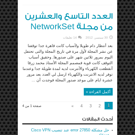
العدد التاسع والعشرين
من مجلة NetworkSet
30 سبتمبر، 2012
14 تعليقات
بعد أنتظار دام طويلا ولأسباب كانت قاهرة جدا توقفنا
عن نشر المجلة لأول مرة في تاريخ المجلة والتى تحتفل
اليوم بمرور ثلاثين شهر على صدورها, وحقيق أسباب
التوقف كانت قوية فمصمم المجلة الأستاذ محمد زرقا
أنقطعت الكهرباء والأنترنت لديه لمدة طويلة جدا وعندما
توفر لديه الانترنت والكهرباء ارسل لي العدد بعد مرور
عشرة ايام على موعد صدور المجلة فوجدت أن ...
أكمل القراءة »
1
»
4
3
2
صفحة 1 من 4
أحدث المقالات
حل مشكلة error 27850 عند تنصيب Cisco VPN