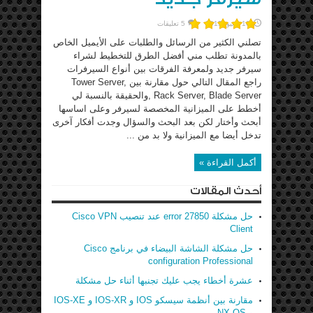
10 يونيو، 2015
5 تعليقات
تصلني الكثير من الرسائل والطلبات على الأيميل الخاص
بالمدونة تطلب مني أفضل الطرق للتخطيط لشراء
سيرفر جديد ولمعرفة الفرقات بين أنواع السيرفرات
راجع المقال التالي حول مقارنة بين Tower Server,
Rack Server, Blade Server ,والحقيقة بالنسبة لي
أخطط على الميزانية المخصصة لسيرفر وعلى اساسها
أبحث وأختار لكن بعد البحث والسؤال وجدت أفكار آخرى
تدخل أيضا مع الميزانية ولا بد من ...
أكمل القراءة »
أحدث المقالات
حل مشكلة error 27850 عند تنصيب Cisco VPN
Client
حل مشكلة الشاشة البيضاء في برنامج Cisco
configuration Professional
عشرة أخطاء يجب عليك تجنبها أثناء حل مشكلة
مقارنة بين أنظمة سيسكو IOS و IOS-XR و IOS-XE
و NX-OS