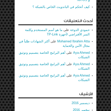
كيف أتحكم في الباندويث الخاص بالشبكة ؟
أحدث التعليقات
حمودي الدوخة
على
ما هو أسم المستخدم وكلمة
السر الأفتراضي لأجهزة TP-Link
Mohamed Ibrahim Atta
على
أكثر الشهادات طلباً في
مجال الأمن والحماية
Aya Ahmed
على
أهم البرامج الخاصة بتصميم وتوثيق
الشبكات
Aya Ahmed
على
أهم البرامج الخاصة بتصميم وتوثيق
الشبكات
Aya Ahmed
على
أهم البرامج الخاصة بتصميم وتوثيق
الشبكات
الأرشيف
ديسمبر 2016
نوفمبر 2016