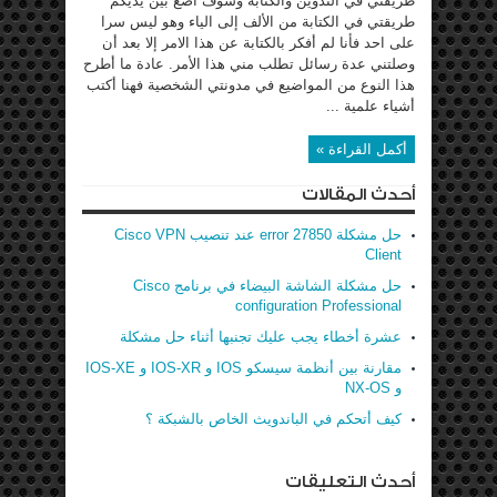
طريقتي في التدوين والكتابة وسوف اضع بين يديكم
طريقتي في الكتابة من الألف إلى الياء وهو ليس سرا
على احد فأنا لم أفكر بالكتابة عن هذا الامر إلا بعد أن
وصلتني عدة رسائل تطلب مني هذا الأمر. عادة ما أطرح
هذا النوع من المواضيع في مدونتي الشخصية فهنا أكتب
أشياء علمية ...
أكمل القراءة »
أحدث المقالات
حل مشكلة error 27850 عند تنصيب Cisco VPN
Client
حل مشكلة الشاشة البيضاء في برنامج Cisco
configuration Professional
عشرة أخطاء يجب عليك تجنبها أثناء حل مشكلة
مقارنة بين أنظمة سيسكو IOS و IOS-XR و IOS-XE
و NX-OS
كيف أتحكم في الباندويث الخاص بالشبكة ؟
أحدث التعليقات