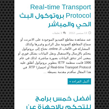
Real-time Transport
Protocol بروتوكول البث
الحي والمباشر
13 سبتمبر، 2012
3 تعليقات
عند مشاهدة مقاطع الفيديو الموجودة على الانترنت أو
سماع المقاطع الصوتية مثل الراديو وغيـرها وكذلك
المشاركة في الألعاب الـ online، نحتاج إلى بروتوكول
يتحكم بالإرسال والاستقبال ونقل البيانات بشكل فوري أو
بمعنى آخر تدفق البيانات بصورة مباشرة، لذلك في عام
1996 قامت منظمة IETF بتطوير بروتوكول أطلق عليه
Real-time Transport Protocol أو اختصارا RTP. في
هذا المقال سأقدم مقدمة بسيطة ...
أكمل القراءة »
أفضل خمس برامج
للتحكم بالاجهزة عن