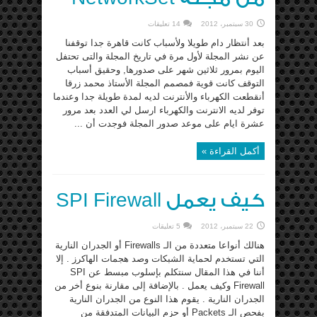
30 سبتمبر، 2012
14 تعليقات
بعد أنتظار دام طويلا ولأسباب كانت قاهرة جدا توقفنا
عن نشر المجلة لأول مرة في تاريخ المجلة والتى تحتفل
اليوم بمرور ثلاثين شهر على صدورها, وحقيق أسباب
التوقف كانت قوية فمصمم المجلة الأستاذ محمد زرقا
أنقطعت الكهرباء والأنترنت لديه لمدة طويلة جدا وعندما
توفر لديه الانترنت والكهرباء ارسل لي العدد بعد مرور
عشرة ايام على موعد صدور المجلة فوجدت أن ...
أكمل القراءة »
كيف يعمل SPI Firewall
22 سبتمبر، 2012
5 تعليقات
هنالك أنواعا متعددة من الـ Firewalls أو الجدران النارية
التي تستخدم لحماية الشبكات وصد هجمات الهاكرز . إلا
أننا في هذا المقال سنتكلم بإسلوب مبسط عن SPI
Firewall وكيف يعمل . بالإضافة إلى مقارنة بنوع أخر من
الجدران النارية . يقوم هذا النوع من الجدران النارية
بفحص الـ Packets أو حزم البيانات المتدفقة من