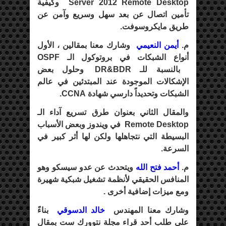
Server 2012 Remote Desktop وكيفية
تأمين اتصال عن بعد سهل وسريع وآمن عن
طريق مايكروسوفت.
م.
أيمن النعيمي
وشارك معنا بمقالين ، الأول
أنواع الشبكات في بروتوكول الـ OSPF
بالنسبة للـ DR&BDR وحلول بعض
الإشكالات الموجودة عند المبتدئين في عالم
الشبكات وتحديداً دارسي شهادة CCNA.
والمقال الثاني بعنوان طرق تسريع آداء الـ
Remote Desktop في ويندوز وبعض الأسباب
البسيطة التي نتجاهلها ولكن لها أثر كبير في
السرعة.
م.
أحمد فتح الله
ويتحدث عن عدو سيسكو وهو
المنافس الحقيقي لأنظمة تشغيل شبكية شهيرة
ومع ميزات إضافية أخرى .
وشارك معنا المهندس
خالد الدسوقي
بناءً
على طلب أحد قراء مجلة نتوورك ست بمقال