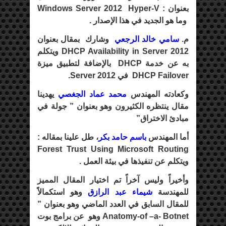
بعنوان : Windows Server 2012 Hyper-V
وما هو الجديد في هذا الإصدار .
م.
سامي خالد الرجعي
وشارك بمقال بعنوان
DHCP Availability in Server 2012 ويتكلم
به عن خدمة DHCP بالإضافة لتطبيق ميزة
DHCP Failover في Server 2012.
وكعادته المهندس
محمد عماد الجغصي
يهدينا
مقال ينتظره الكثيرون وهو بعنوان ” جولة في
مبادئ الاختراق”
أما المهندس
باسم حامد بكر
، طل علينا بمقاله :
Forest Trust Using Microsoft Routing
ويتكلم عن تنفيذها في بيئة العمل .
وأخيراً وليس آخراً تم اختيار المقال المميز
للمهندسة
شيماء عبد الرازق
وهو استكمالاً
للمقال السابق في العدد الماضي وهو بعنوان ”
Anatomy-of –a- Botnet وهو عن برامج بوت