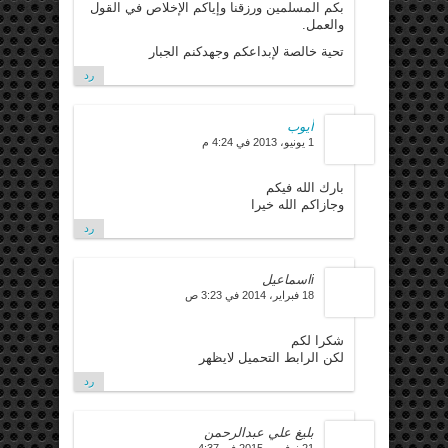
بكم المسلمين ورزقنا وإياكم الإخلاص في القول
والعمل.
تحية خالصة لإبداعكم وجهدكنم الجبار
رد
أيوب
1 يونيو، 2013 في 4:24 م
بارك الله فيكم
وجازاكم الله خيرا
رد
iاسماعيل
18 فبراير، 2014 في 3:23 ص
شكرا لكم
لكن الرابط التحميل لايظهر
رد
بليغ علي عبدالرحمن