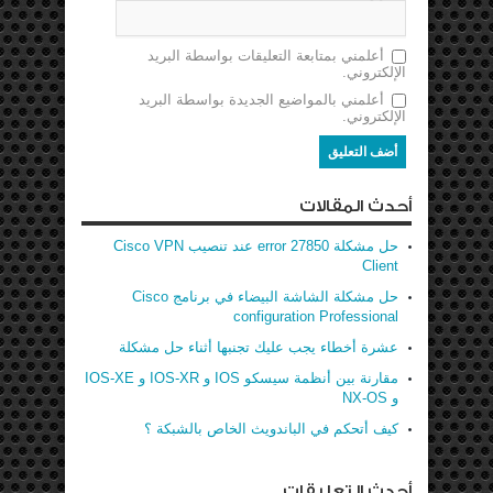
أعلمني بمتابعة التعليقات بواسطة البريد
الإلكتروني.
أعلمني بالمواضيع الجديدة بواسطة البريد
الإلكتروني.
أحدث المقالات
حل مشكلة error 27850 عند تنصيب Cisco VPN
Client
حل مشكلة الشاشة البيضاء في برنامج Cisco
configuration Professional
عشرة أخطاء يجب عليك تجنبها أثناء حل مشكلة
مقارنة بين أنظمة سيسكو IOS و IOS-XR و IOS-XE
و NX-OS
كيف أتحكم في الباندويث الخاص بالشبكة ؟
أحدث التعليقات