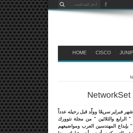
HOME
CISCO
JUNI
ر فبراير سريعًا وولّد قبل رحيله عدداً
ً ” الرابع والثلاثين ” من مجلة نتوورك
بإبداع المهندسين العرب ومواضيعهم