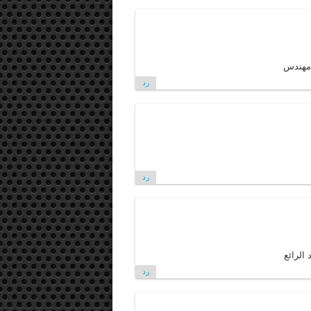
امهندس
رد
رد
الرائع
رد