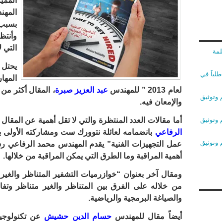
الممي
المهن
بسبب 
وأنتظ
التي ل
لمة
يحتل 
لباً في
المها
لعام 2013 ” للمهندس
عبد العزيز صبرة
، المقال أكثر من 
 وتوثيق
والإمعان فيه.
 وتوثيق
أما مقالات العدد المنتظرة والتي لا تقل أهمية عن المقال
الرفاعي
بانضمامه لعائلة نتوورك ست ومشاركته الأولى بهذ
 وتوثيق
عمل التجهيزات الفنية” يقدم المهندس محمد الرفاعي رس
أهمية المراقبة وما الطرق التي يمكن المراقبة من خلالها.
ومقال آخر بعنوان “خوازرميات التشفير المتناظر والغير
من خلاله على الفرق بين المتناظر والغير متناظر وتفا
والصياغة البرمجية والرياضية.
أيضاً مقال للمهندس
حسام الدين حشيش