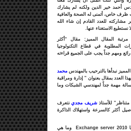
زة والتي كنت أتمنى أن يشارك معنا
دس أحمد خير الدين ولكنه لم يشارك
ظرف خاص، أتمنى له الصحة والعافية
ر مشاركته للعدد القادم إن شاء الله
ا نستطيع الاستغناء عنها.
مرتبة المقال المميز: مقال “أكثر
رات المطلوبة في قطاع التكنولوجيا
رائع ومهم جداً يجب على الجميع قراءته
 المميز نبدأها بالترحيب بالمهندس
محمد
ا العدد بمقال بعنوان ” إدارة ومراقبة
الة مهمة جداً لمهندسي الشبكات وما
 متناظر” للأستاذ
شريف مجدي
نتعرف
صيل أكثر كالسرعة واستهلاك الذاكرة
عن تكنولوجيا Exchange server 2010 وما هي