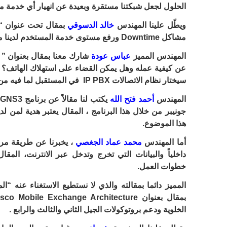
الحلول لجعل شبكتنا مستقرة وبعيدة عن انهيار أي خدمة مت
ويطّل علينا المهندس
خالد الدسوقي
بمقال تحت عنوان “
مشاكل Downtime ورفع مستوى خدمة المستخدم لدينا من خلال شركة VMware .
المهندس المميز
عباس عودة
عن كيفية عمله وهل يمكن القضاء على استهلاك الهاتف؟ ا
سيختار نظام الاتصالات IP PBX في المستقبل لما فيه من خدمات مميزة وسهلة.
المهندس
أحمد فتح الله
ي
جونيبر من خلال هذا البرنامج ، المقال يعتبر هدية لمن 
هذا الموضوع.
أما المهندس
محمد عماد الجغصي
، يخبرنا عن طريقة مراق
داخلياً والبيانات التي تخرج وتدخل عبر الانترنت، المق
خطوات العمل.
المميز دائما بمقالته والذي لا نستطيع الاستغناء عنه “
الخلوية ودعم بروتوكولات الجيل الثاني والثالث والرابع .