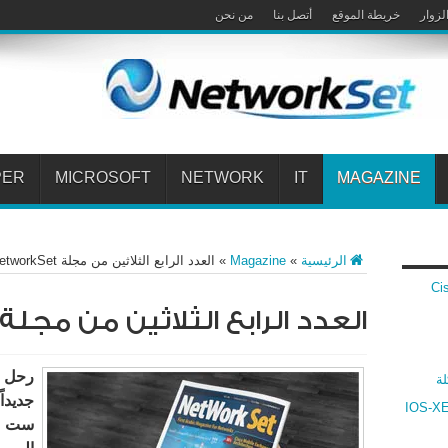
لزوار
خريطة الموقع
أتصل بنا
من نحن
PER
MICROSOFT
NETWORK
IT
MAGAZINE
الرئيسية
»
Magazine
»
العدد الرابع الثلاثين من مجلة NetworkSet
 Cisco VPN
العدد الرابع الثلاثين من مجلة NetworkSet
رحل شه
لة
جديدا
ارنة بين أنظمة سيسكو IOS و IOS-XR و IOS-XE
ست ” 