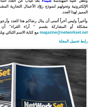
وتطل علينا المهندسة
شيماء
بعد غياب عن العدد الما
الإلكترونية وتحولهم لنموذج روّاد الأعمال التجارية ا
المميز لهذا العدد.
وأخيراً وليس آخراً أتمنى أن ينال رضاكم هذا العدد وأرج
مشكلة أو المشاركة بقسم ” آراء القراء” أن 
magazine@networkset.net
مع كتابة الاسم الثنائي وبلد
رابط تحميل المجلة