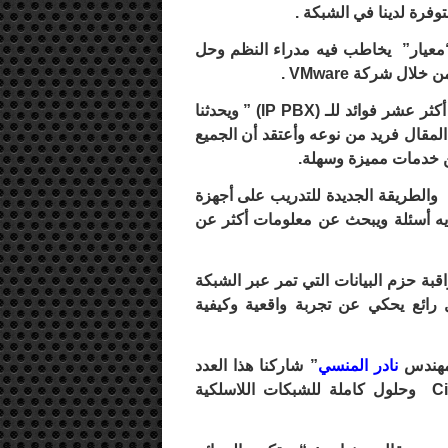
وفرة لدينا في الشبكة .
معيار” يخاطب فيه مدراء النظم وحل
شارك معنا بمقال بعنوان ” أكثر عشر فوائد للـ (IP PBX) ” ويحدثنا
لمقال فريد من نوعه وأعتقد أن الجميع
كتب لنا مقالاً عن برنامج GNS3 والطريقة الجديدة للتدريب على أجهزة
لديه أسئلة ويبحث عن معلومات أكثر عن
بة حزم البيانات التي تمر عبر الشبكة
ال رائع يحكي عن تجربة واقعية وكيفية
المهندس
نادر المنسي
” شاركنا هذا العدد
بمقال بعنوان Cisco Mobile Exchange Architecture وحلول كاملة للشبكات اللاسلكية