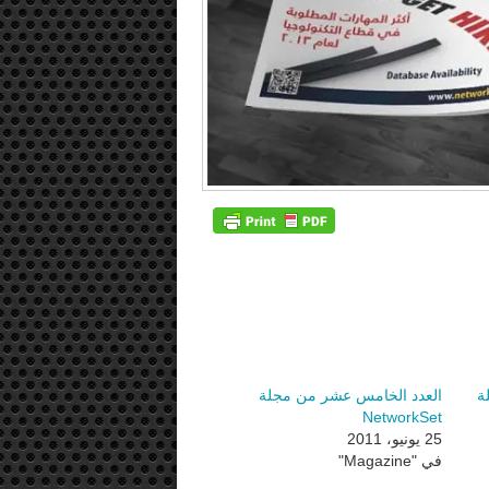
ة
العدد الخامس عشر من مجلة
NetworkSet
25 يونيو، 2011
في "Magazine"