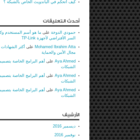
كيف أتحكم في الباندويث الخاص بالشبكة ؟
أحدث التعليقات
حمودي الدوخة
على
ما هو أسم المستخدم وك
السر الأفتراضي لأجهزة TP-Link
Mohamed Ibrahim Atta
على
أكثر الشهادات ط
مجال الأمن والحماية
Aya Ahmed
على
أهم البرامج الخاصة بتصميم
الشبكات
Aya Ahmed
على
أهم البرامج الخاصة بتصميم
الشبكات
Aya Ahmed
على
أهم البرامج الخاصة بتصميم
الشبكات
الأرشيف
ديسمبر 2016
نوفمبر 2016