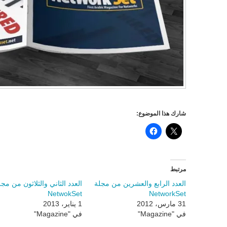
شارك هذا الموضوع:
مرتبط
العدد الرابع والعشرين من مجلة
العدد الثاني والثلاثون من مجل
NetwokSet
NetworkSet
31 مارس، 2012
1 يناير، 2013
في "Magazine"
في "Magazine"