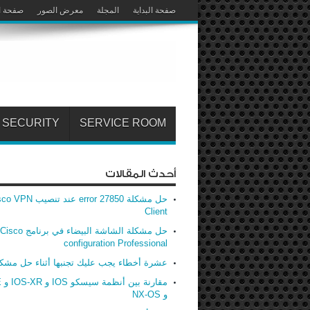
صفحة البداية
المجلة
معرض الصور
صفحة ا
SECURITY
SERVICE ROOM
أحدث المقالات
حل مشكلة error 27850 عند تنصيب
Client
حل مشكلة الشاشة البيضاء في برنامج Cisco
configuration Professional
عشرة أخطاء يجب عليك تجنبها أثناء حل مشك
مق
و NX-OS