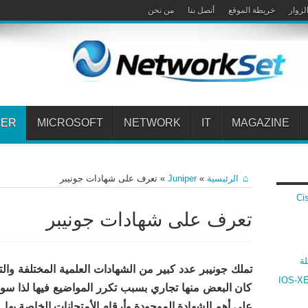
لزوار
خريطة الموقع
أتصل بنا
من نحن
PER
MICROSOFT
NETWORK
IT
MAGAZINE
الرئيسية
»
Juniper
»
تعرف على شهادات جونيبر
 Cisco VPN
تعرف على شهادات جونيبر
لة
تملك جونيبر عدد كبير من الشهادات العلمية المختلفة وا
ارنة بين أنظمة سيسكو IOS و IOS-XR و IOS-XE
كان البعض منها تجاري بسبب تكرر المواضيع فيها لذا سو
على أهم الشهادة الموجودة وأرقام الأمتحانات الخاصة بها