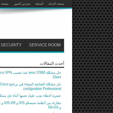
صفحة البداية
المجلة
معرض الصور
صفحة ا
SECURITY
SERVICE ROOM
أحدث المقالات
حل مشكلة error 27850 عند تنصيب
Client
حل مشكلة الشاشة البيضاء في برنامج Cisco
configuration Professional
عشرة أخطاء يجب عليك تجنبها أثناء حل مشك
مق
و NX-OS