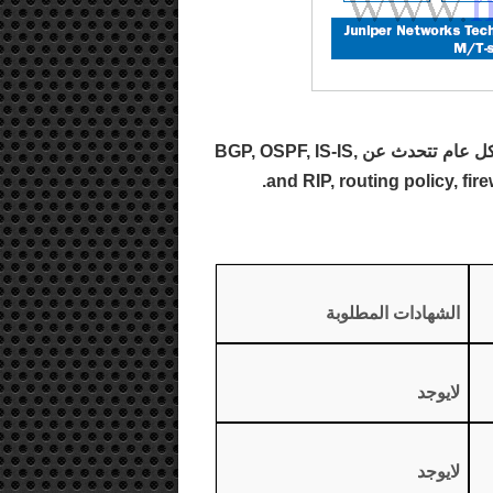
وفيها مواضيع مكررة مع أمتحانات الراوتينغ(ER) وهي بشكل عام تتحدث عن BGP, OSPF, IS-IS,
and RIP, routing policy, fir
الشهادات المطلوبة
لايوجد
لايوجد