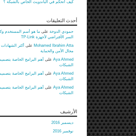
كيف أتحكم في الباندويث الخاص بالشبكة ؟
أحدث التعليقات
حمودي الدوخة
على
ما هو أسم المستخدم وك
السر الأفتراضي لأجهزة TP-Link
Mohamed Ibrahim Atta
على
أكثر الشهادات ط
مجال الأمن والحماية
Aya Ahmed
على
أهم البرامج الخاصة بتصميم
الشبكات
Aya Ahmed
على
أهم البرامج الخاصة بتصميم
الشبكات
Aya Ahmed
على
أهم البرامج الخاصة بتصميم
الشبكات
الأرشيف
ديسمبر 2016
نوفمبر 2016