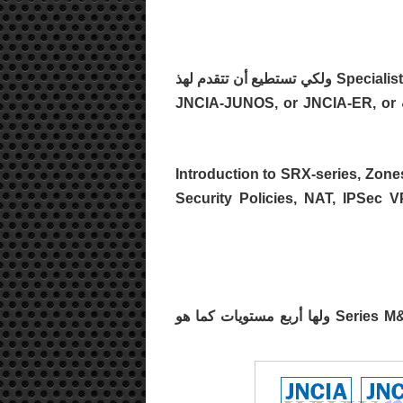
لهذه الشهادة أمتحان واحد أيضا وهو JN0-331وهو بمرتبة Specialist ولكي تستطيع أن تتقدم لهذ
الأمتحان يتوجب عليك ان تحصل على أحد هذه الشهادات JNCIA-JUNOS, or JNCIA-ER, or
Introduction to SRX-series, Zones, SCREEN Option,
Security Policies, NAT, IPSec V
هذه الشهادة خاصة بالتعامل مع أحهزة جونيبر من الـ Series M&T ولها أربع مستويات كما هو