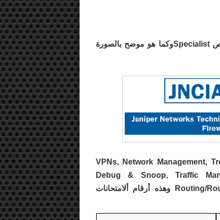
لهذه الشهادة مستويان فقط المبتدأ Associate والمختص Specialistوكما هو موضح بالصورة
ةVPNs, Network Management, Troubleshooting with
Debug & Snoop, Traffic Man
Routing/Routing over VPNs, Attack Prevention, Multicast وهذه أرقام ألامتحانات