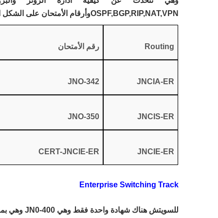
وهي تتحدث عن كيفية أدارة الروتر والبروتو
OSPF,BGP,RIP,NAT,VPNوأرقام الأمتحان على الشكل التالي
Routing
رقم الأمتحان
JNO-342
JNCIA-ER
JNO-350
JNCIS-ER
CERT-JNCIE-ER
JNCIE-ER
Enterprise Switching Track
للسويتش هناك شهادة واحدة فقط وهي JN0-400 وهي بمرتبة مبتدأ Associate