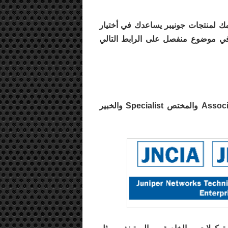
مك لمنتجات جونيبر يساعدك في أختيار
في موضوع منفصل على الرابط التالي
شهادة الراوتينغ وهي تتألف من 3 مستويات المبتدأ Associate والمختص Specialist والخبير