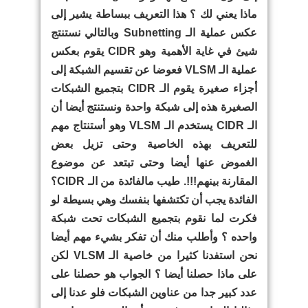
ماذا يعني لك ؟ هذا التعريف ببساطة يشير إلى
عكس عملية الـ Subnetting وبالتالي نستنتج
شيئ في غاية الأهمية وهو CIDR يقوم بعكس
عملية الـ VLSM فعوضا عن تقسيم الشبكة إلى
أجزاء صغيرة يقوم الـ CIDR بتجميع الشبكات
الصغيرة هذه إلى شبكة واحدة ونستنتج أيضا أن
الـ CIDR يستخدم الـ VLSM وهو أستنتاج مهم
للتعريف بهذه الخاصية وحتى تزيل بعض
الغموض عنها أيضا وحتى تبتعد عن موضوع
المقارنة بينهم!!!. طيب مالفائدة من الـ CIDR؟
الفائدة يجب أن تكتشفها بنفسك وهي بسيطة لو
فكرت لما نقوم بتجميع الشبكات تحت شبكة
واحده ؟ وأطلب منك أن تفكر بشيء مهم أيضا
نحن استفدنا كثيرا من خاصية الـ VLSM لكن
على ماذا حصلنا أيضا ؟ الجواب هو حصلنا على
عدد كبير جدا من عناوين الشبكات فلو عدنا إلى