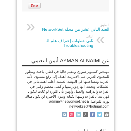
السابق:
العدد الثاني عشر من مجلة NetworkSet
التالي:
ثاني خطوات إحتراف علم الـ
Troubleshooting
عن AYMAN ALNAIMI أيمن النعيمي
مهندس كمبيوتر سوري ومقيم حاليا في قطر , باحث ومطور
للمحتوى العربي على الأنترنت, أهدف إلى رفع مستوى الأمة
العربية ومساعدتها في النهضة العلمية, أغلب أهتماماتي في
الشبكات وتحديدا الهاردوير منها وأقضى معظم وقتي في
القراءة والدراسة والعمل وأؤمن بأن الثورة لو كانت لتكون
فهي تبدأ بالقراءة ويليها الكتابة وبدون الآخيرة لن يكون هناك
ثورة. للتواصل admin@networkset.net &
networkset@hotmail.com