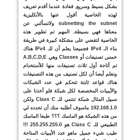
بشكل بسيط وسريع, فعادة عندما أقدم تعريف
لهذه الخاصية أقول عنها بالأنكليزية
subnetting the subnet ولاتسألني عن
معناها فهي بسيطة, المهم تم تطوير هذه
الخاصية لتقضي على مشكلة كبيرة في طريقة
بناء الـ IPv4 فجميعنا يعلم أن للـ IPv4 هناك
خمس تصنيفات أو Classes وهي A,B,C,D,E
تم أتاحة أول ثلاث تصنيفات منها للأستخدام
ونعلم أيضا أن لكل تصنيف من هذه التصنيفات
هناك قواعد ثابتة تتحكم في عدد الشبكات
والأيبيات المخصصة لكل شبكة فلو أخذنا على
سبيل المثال شبكة تنتمي للـ Class C ولكن
192.168.1.0 ماسوف أطلبه منك أن تحدده لي
من هذه الشبكة هو الماسك ؟؟؟ طبعا الماسك
الطبيعي للـ Class C هو 255.255.255.0 !!!
طيب شيء جميل ماهو عدد الأيبيات المتاحة