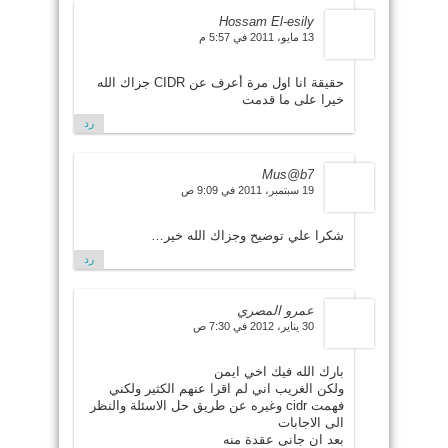
Hossam El-esily
13 مايو، 2011 في 5:57 م
حقيقة انا اول مرة أعرف عن CIDR جزاك الله
خيرا على ما قدمت
رد
Mus@b7
19 سبتمبر، 2011 في 9:09 ص
شكرا علي توضيح وجزاك الله خير…
رد
عمرو المصري
30 يناير، 2012 في 7:30 ص
بارك الله فيك اخي ايمن
ولكن الغريب اني لم اقرا عنهم الكثير ولكني
فهمت cidr وغيره عن طريق حل الاسئلة والنظر
الى الاجابات
بعد ان جانى عقدة منه