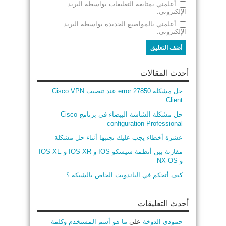
أعلمني بمتابعة التعليقات بواسطة البريد
الإلكتروني.
أعلمني بالمواضيع الجديدة بواسطة البريد
الإلكتروني.
أحدث المقالات
حل مشكلة error 27850 عند تنصيب Cisco VPN
Client
حل مشكلة الشاشة البيضاء في برنامج Cisco
configuration Professional
عشرة أخطاء يجب عليك تجنبها أثناء حل مشكلة
مقارنة بين أنظمة سيسكو IOS و IOS-XR و IOS-XE
و NX-OS
كيف أتحكم في الباندويث الخاص بالشبكة ؟
أحدث التعليقات
حمودي الدوخة
على
ما هو أسم المستخدم وكلمة