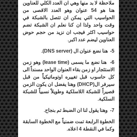
ملاحظة لا بد منها وهي ان العدد الكلي للعناوين
هنا هو 54 عنوان وهو العدد الاقصى من
الحواسيب التي يمكن ان تتصل بالشبكة في
وقت واحد ولذا ان كنا نعلم ان الشبكة تضم
حواسيب اكثر فيجب ان نزيد من حجم حوض
العناوين ليضم عدد اكبر.
5-
هنا نضع عنوان ال (
DNS server
).
6-
هنا نضع ما يسمى (
lease time
) وهو زمن
الاستئجار او زمن بقاء العنوان الواحد مسنداً الى
كل حاسوب قبل تغييره اوتوماتيكياً من قبل
سيرفر ال(
DHCP
) وهنا يفضل ان يكون الزمن
قصيراً للشبكة اللاسلكية وطويلاً نسبياً للشبكة
السلكية.
7-
وهنا يقول لنا ان الضبط تم بنجاح.
الخطوة الرابعة تمت ضمنياً مع الخطوة السابقة
وكما في النقطة 4 اعلاه.