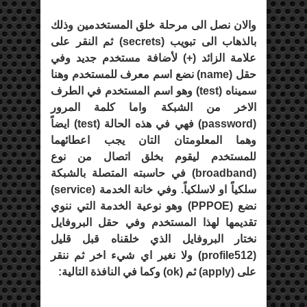
والان نصل الى مرحلة خلق المستخدمين وذلك
بالذهاب الى تبويب (
secrets
) ثم النقر على
علامة الزائد (+) لأضافة مستخدم جديد وفي
حقل (
name
) نضع اسم معرف للمستخدم وهنا
سميناه (
test
) وهو اسم المستخدم في الطرف
الاخر من الشبكة واما كلمة المرور
(
password
) فهي في هذه الحالة (
test
) ايضاً
وهما المعلومتان التان يجب اعطائهما
للمستخدم ليقوم بخلق اتصال من نوع
(
broadband
) في حاسبته المتصلة بالشبكة
سلكياً او لاسلكياً. وفي خانة الخدمة (
service
)
نضع (
PPPOE
) وهو نوعية الخدمة التي ننوي
تقديمها لهذا المستخدم وفي حقل البروفايل
نختار البروفايل الذي خلقناه قبل قليل
(
profile512
) ولا نغير اي شيء اخر ثم ننقر
على (
apply
) ثم (
ok
) وكما في النافذة التالية: