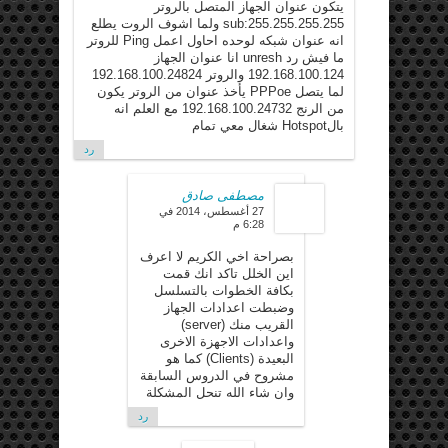
يتكون عنوان الجهاز المتصل بالروتر
sub:255.255.255.255 ولما اشوف الروت يطلع
انه عنوان شبكه لوحده احاول اعمل Ping للروتر
ما فيش رد unresh انا عنوان الجهاز
192.168.100.124 والروتر 192.168.100.24824
لما يتصل PPPoe يأخذ عنوان من الروتر يكون
من الرنج 192.168.100.24732 مع العلم انه
بالHotspot شغال معي تمام
رد
مصطفى صادق
27 أغسطس، 2014 في
6:28 م
بصراحة اخي الكريم لا اعرف
اين الخلل تاكد انك قمت
بكافة الخطوات بالتسلسل
وضبطت اعدادات الجهاز
القريب منك (server)
واعدادات الاجهزة الاخرى
البعيدة (Clients) كما هو
مشروح في الدروس السابقة
وان شاء الله تنحل المشكلة
رد