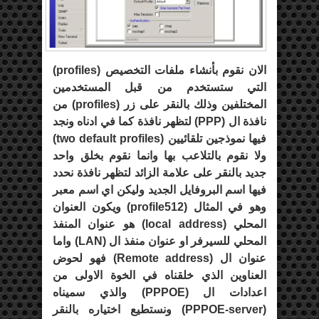
الان نقوم بأنشاء ملفات التخصيص (
profiles
)
التي ستستخدم من قبل المستخدمين
المختلفين وذلك بالنقر على زر (
profiles
) من
نافذة ال (
PPP
) لتظهر نافذة كما في ادناه ونجد
فيها نموذجين تلقائيين (
two default profiles
)
ولا نقوم بالتلاعب بها وانما نقوم بخلق واحد
جديد بالنقر على علامة الزائد لتظهر نافذة نحدد
فيها اسم البروفايل الجديد وليكن اي اسم معبر
وهو في المثال (
profile512
) ويكون العنوان
المحلي (
local address
) هو عنوان المنفذ
المحلي للسيرفر او عنوان منفذ ال (
LAN
) واما
عنوان ال (
Remote address
) فهو لحوض
العناوين الذي خلقناه في الخوة الاولى من
اعدادات ال (
PPPOE
) والذي سميناه
(
PPPOE-server
) ونستطيع اختياره بالنقر