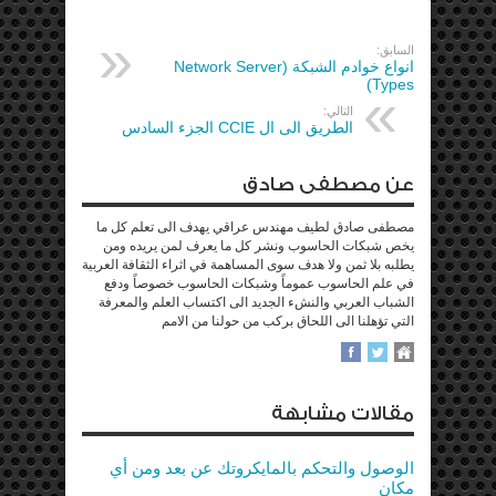
السابق:
انواع خوادم الشبكة (Network Server
Types)
التالي:
الطريق الى ال CCIE الجزء السادس
عن مصطفى صادق
مصطفى صادق لطيف مهندس عراقي يهدف الى تعلم كل ما
يخص شبكات الحاسوب ونشر كل ما يعرف لمن يريده ومن
يطلبه بلا ثمن ولا هدف سوى المساهمة في اثراء الثقافة العربية
في علم الحاسوب عموماً وشبكات الحاسوب خصوصاً ودفع
الشباب العربي والنشء الجديد الى اكتساب العلم والمعرفة
التي تؤهلنا الى اللحاق بركب من حولنا من الامم
مقالات مشابهة
الوصول والتحكم بالمايكروتك عن بعد ومن أي
مكان