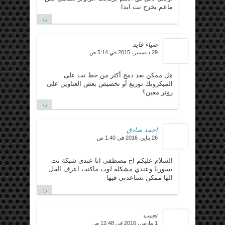
ماعم يخرج نت ابدا
رد
ضياء فايد
29 ديسمبر، 2015 في 5:14 ص
هل ممكن بعد دمج أكثر من خط نت على
الميكروتك توزيع أو تخصيص بعض العناوين على
روتر معين؟
رد
احمد صادق
26 يناير، 2016 في 1:40 ص
السلام عليكم اخ مصطفى اتا عندي شبكة نت
بسوريا وعندي مشكلة لوب ماكنت اعرف الحل
الها ممكن تساعدني فيها
رد
نجيب
1 مارس، 2016 في 12:48 ص