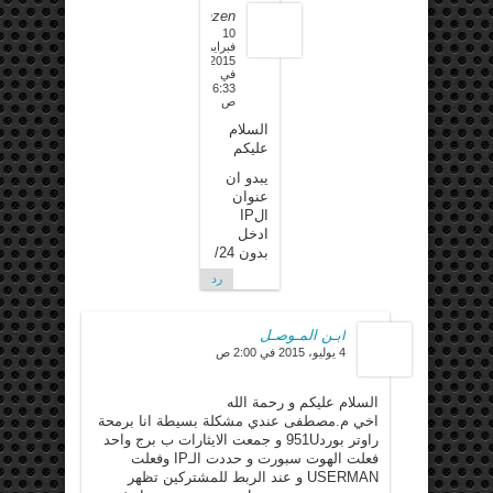
Mazen
10
فبراير،
2015
في
6:33
ص
السلام
عليكم
يبدو ان
عنوان
الIP
ادخل
بدون 24/
رد
ابـن المـوصـل
4 يوليو، 2015 في 2:00 ص
السلام عليكم و رحمة الله
اخي م.مصطفى عندي مشكلة بسيطة انا برمحة
راوتر بورد951U و جمعت الايثارات ب برج واحد
فعلت الهوت سبورت و حددت الـIP وفعلت
USERMAN و عند الربط للمشتركين تظهر