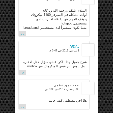
السلام عليكم ورحمة الله وبركاته
أواجه مشكلة في السيرفر 1100 ميكروتك
يتوقف الجهاز عن إعطاء الانترنت لدى
مستخدمي hotspot
بينما يكون مستمراً لدى مستخدمي broadband
رد
NIDAL
1 مارس، 2017 في 3:47 م
شرح جميل جدا ..لكن عندي سؤال لاهل الاخبره
..هل يتوفر انتر فيس للميكروتك غير winbox
رد
احمد حمود النقمي
30 ديسمبر، 2017 في 9:33 ص
هلا اخي مصطفى كيف حالك
رد