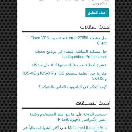
الإلكتروني.
أحدث المقالات
حل مشكلة error 27850 عند تنصيب Cisco VPN
Client
حل مشكلة الشاشة البيضاء في برنامج Cisco
configuration Professional
عشرة أخطاء يجب عليك تجنبها أثناء حل مشكلة
مقارنة بين أنظمة سيسكو IOS و IOS-XR و IOS-XE
و NX-OS
كيف أتحكم في الباندويث الخاص بالشبكة ؟
أحدث التعليقات
حمودي الدوخة
على
ما هو أسم المستخدم وكلمة
السر الأفتراضي لأجهزة TP-Link
Mohamed Ibrahim Atta
على
أكثر الشهادات طلباً في