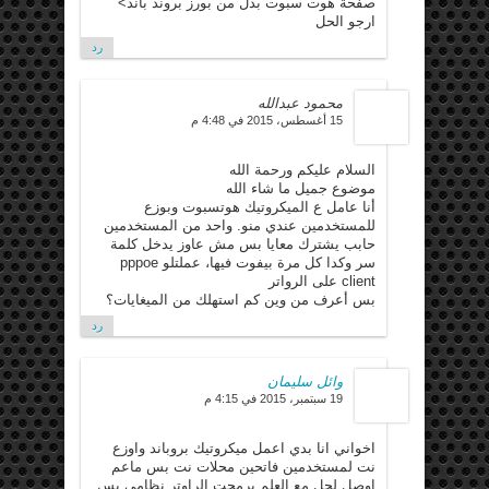
صفحة هوت سبوت بدل من بورز بروند باند>
ارجو الحل
رد
محمود عبدالله
15 أغسطس، 2015 في 4:48 م
السلام عليكم ورحمة الله
موضوع جميل ما شاء الله
أنا عامل ع الميكروتيك هوتسبوت وبوزع
للمستخدمين عندي منو. واحد من المستخدمين
حابب يشترك معايا بس مش عاوز يدخل كلمة
سر وكدا كل مرة بيفوت فيها، عملتلو pppoe
client على الرواتر
بس أعرف من وين كم استهلك من الميغايات؟
رد
وائل سليمان
19 سبتمبر، 2015 في 4:15 م
اخواني انا بدي اعمل ميكروتيك بروباند واوزع
نت لمستخدمين فاتحين محلات نت بس ماعم
اوصل لحل مع العلم برمجت الراوتر نظامي بس