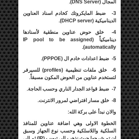
المجال (
DNS Server
).
3-
ضبط المايكروتك كخادم اسناد العناوين
الديناميكية (
DHCP server
).
4-
خلق حوض عناوين منطقية لأسنادها
ديناميكياً (
IP pool to be assigned
).
automatically
5-
ضبط اعدادات خادم ال (
PPPOE
).
6-
خلق ملفات تنظيمية (
profiles
) للسيرفر
لتستخدم عناوين من الحوض المكون مسبقاً.
7-
ضبط قواعد الجدار الناري وحسب الحاجة.
8-
خلق مسار افتراضي لمرور الانترنت.
والان نبدأ على بركة الله:
الخطوة الاولى وهي اضافة عناوين للمنافذ
السلكية واللاسلكية وحسب نوع الجهاز وسبق
ان تم شرحها حيث نذهب الى تبويب (
IP
) ثم الى