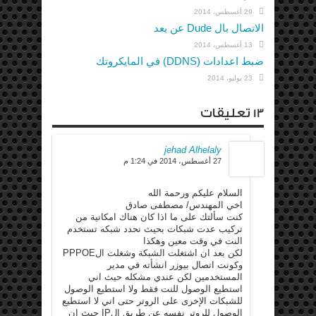
29 أغسطس، 2014
الاتصال بال Dude عن بعد
13 أغسطس، 2014
ضبط اعدادات (DDNS) في المايكروتك
23 يوليو، 2014
13 تعليقات
jehad Alhelaly
27 أغسطس، 2014 في 1:24 م
السلام عليكم ورحمة الله
اخي المهندس/ مصطفى صادق
كنت سألتك على ما اذا كان هناك امكانية من
تركيب عدت شبكات بحيث نحدد شبكه تستخدم
النت في وقت معين وهكذا
لكن بعد ان اشتغلت الشبكة وشغلت الPPPOE
وكونت اتصال بيوزر انشأته في مدير
المستخدمين لكن عندي مشكله حيث اني
استطيع الوصول للنت فقط ولا استطيع الوصول
للشبكات الإخرى على الروتر حتى اني لا استطيع
الوصول للروتر نفسه عن طريق الIP حيث ان