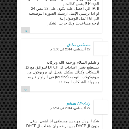
الـPing لا يعمل كذالك ,
الIP الي احصل علية يكون على 32 مش 24
او اذا ترسلي الإميل ارسلك الصوره التوضيحية
للي انا اعمل للوصول إلية
ارجو مساعدتك ولك جزيل الشكر
رد
مصطفى صادق
27 أغسطس، 2014 في 1:30 م
وعليكم السلام ورحمة الله وبركاته
تستطيع تغيير اعدادات ال DHCP ليتوافق مع كل
الشبكات وكذلك يمكنك تفعيل اي بروتوكول من
بروتوكولات التوجيه (routing) في الراوتر فيربط
بسهولة الشبكات المختلفة
رد
jehad Alhelaly
27 أغسطس، 2014 في 5:54 م
شكرا لردك مهندس مصطفى انا اشتي اشغل
بدون الDHCP بس برضه وان شغلت الDHCP