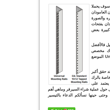
ذان سوف يحملا
ن العامودان
ره والصورة
دان بفتحات
كبيرة بعض
يل فالأفضل
أم لو كان الراك مخصص
للسيرفرات فالأفضل ان نختار الستاندر الثاني Universal الموضع
قد حقق أكبر
خاصة بالرك
يعتمد على
ل حول عملية شراء السيرفر وماهي أهم
وحتى حينها نسألكم الدعاء بالتيسير