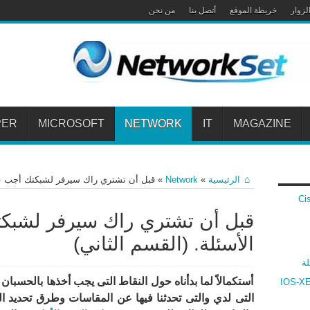
لزوار
خريطة الموقع
أتصل بنا
من نحن
PER
MICROSOFT
NETWORK
IT
MAGAZINE
الرئيسية
»
Network
»
قبل أن تشتري راك سيرفر لشبكتك أجب على
 Cisco VPN
قبل أن تشتري راك سيرفر لشبك
الأسئلة. (القسم الثاني)
لة
أستكمالاً لما بدأناه حول النقاط التى يجب أخذها بالحسبان
ارنة بين أنظمة سيسكو IOS و IOS-XR و IOS-XE
التى لدي والتى تحدثنا فيها عن المقاسات وطرق تحديد الم