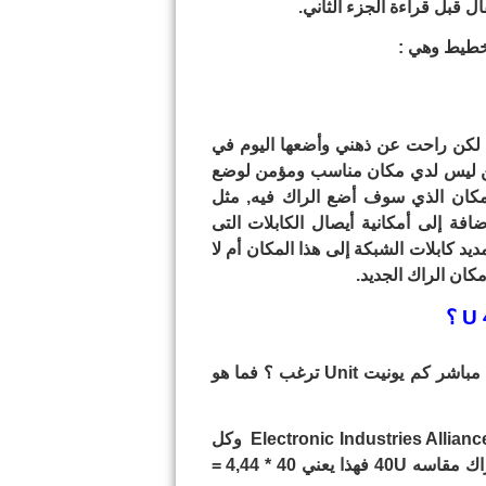
ل قبل قراءة الجزء الثاني.
خطيط وهي :
ل لكن راحت عن ذهني وأضعها اليوم في
لكن ليس لدي مكان مناسب ومؤمن لوضع
كان الذي سوف أضع الراك فيه, مثل
فة إلى أمكانية أيصال الكابلات التى
د كابلات الشبكة إلى هذا المكان أم لا
كان الراك الجديد.
عندما ترغب بشراء راك جديد فالبائع سوف يسألك سؤال مباشر كم يونيت Unit ترغب ؟ فما هو
Electronic Industries Alliance
وكل
واحد يونيت طولياً يساوي تقريبا 4.44 سم, فعندما نقول راك مقاسه 40U فهذا يعني 40 * 4,44 =