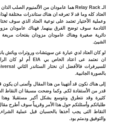
الـ Relay Rack هما عامودان من الألمنيوم الصلب ال
العتاد كله وما قد لا تعرفه ان هناك ستاندرات مختلفة لهذا
وعملية الأختيار تعتمد على نوعية العتاد الذي سوف تختا
الثادمة سوف توضح الفرق بينهما, فهناك عامودان مزو
دائرية صغيرة وهناك عامودان مزودان بفتحات مربعة 
الشيئ.
لو كان العتاد لدي عبارة عن سويتشات وروترات وباتش بان
ان نعتمد عى اعتاد الخاص بي EIA 
بالصورة الجانبية.
إلى هناك نكون قد أنتهينا من هذا المقال وأتمنى ان يكون 
قدر من الأستفادة لكم, وكما وضحت مسبقا ان النقاط ال
كثيرة وقد نتطرق ونتوسع بشكل أكبر مستقبلا وهذا 
طلباتكم وأسئلتكم حول هذا الأمر وقريباً سوف أطرح مقا
النقاط التى يجب أخذها بالحسبان قبل عملية الشراء, 
والتوفيق ودمتم بود.