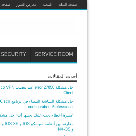
صفحة البداية
المجلة
معرض الصور
صفحة ا
SECURITY
SERVICE ROOM
أحدث المقالات
حل مشكلة error 27850 عند تنصيب
Client
حل مشكلة الشاشة البيضاء في برنامج Cisco
configuration Professional
عشرة أخطاء يجب عليك تجنبها أثناء حل مشك
مق
و NX-OS