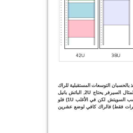
ذ بالحسبان التوسعات المستقبلية للراك
نبدأ بحساب عدد اليونيت المناسب للراك, فعلى سبيل المثال السيرفر يحتاج 2U, الباتش بانيل
تحتاج 1U, الـ UBS يحتاج 2U, السويتش يحتاج 1U (بحسب السويتش لكن في الأغلب 1U) فلو
 للسيرفرات فقط) فالراك كافي لوضع عشرين