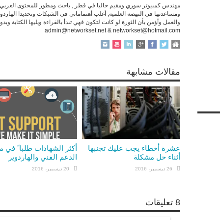
مهندس كمبيوتر سوري ومقيم حاليا في قطر , باحث ومطور للمحتوى العربي عل
ومساعدتها في النهضة العلمية, أغلب أهتماماتي في الشبكات وتحديدا الهارد
والعمل وأؤمن بأن الثورة لو كانت لتكون فهي تبدأ بالقراءة ويليها الكتابة وبد
admin@networkset.net & networkset@hotmail.com
مقالات مشابهة
عشرة أخطاء يجب عليك تجنبها
أكثر الشهادات طلبا ً في 
أثناء حل مشكلة
الدعم الفني والهاردوير
26 ديسمبر، 2016
20 ديسمبر، 2016
8 تعليقات