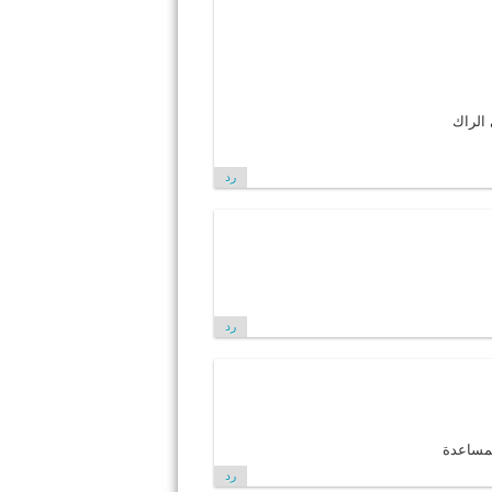
الراك
رد
رد
مساعدة
رد