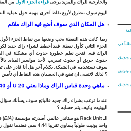
والخارجية للراك وللمزيد يرجى
قراءة الجزء الأول
من المقا
اليوم سوف نتطرق لأربع نقاط آخرى مهمة حول عملية الت
هل المكان الذي سوف أضع فيه الراك ملائم
لمة
ربما كانت هذه النقطة يجب وضعها بين نقاط الجزء الأو
لباً في
الجزء الثاني كأول نقطة, فقد أخطط لشراء راك جديد 
الراك فيه, فنحن نعلم خطورة حدوث أي مشكلة في الم
 وتوثيق
حدوث حريق أو حدوث تسريب لأحد مواسير المياه, بالأضا
سوف نستخدمه في الشبكة, بكلام آخر هل أنا قادر على تمدي
 وتوثيق
؟ لذلك لاتنسى ان تضع في الحسبان هذه النقاط أي تأمين م
 وتوثيق
ماهي وحدة قياس الراك وماذا يعني 20 U أو 40 U ؟
اليونيت وكيف يتم حسابه ؟
الـ Rack Unit هو ستاندر عالمي أصدرته مؤسسة
EIA)
 (