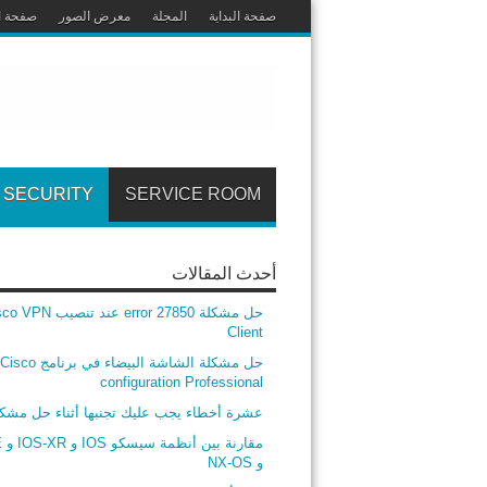
صفحة البداية
المجلة
معرض الصور
صفحة ا
SECURITY
SERVICE ROOM
أحدث المقالات
حل مشكلة error 27850 عند تنصيب
Client
حل مشكلة الشاشة البيضاء في برنامج Cisco
configuration Professional
عشرة أخطاء يجب عليك تجنبها أثناء حل مشك
مق
و NX-OS