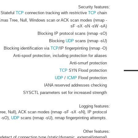
Security features:
Stateful
TCP
connection tracking with restrictive
TCP
chain
 Xmas Tree, Null, Windows scan or ACK scan modes (nmap -
sF -sX -sN -sW -sA)
Blocking IP protocol scans (nmap -sO)
Blocking
UDP
scans (nmap -sU)
Blocking identification via
TCP
/IP fingerprinting (nmap -O)
Anti-spoof protection, including protection for aliases
Anti-smurf protection
TCP
SYN Flood protection
UDP
/
ICMP
Flood protection
IANA reserved addresses checking
SYSCTL parameters set for increased strength
Logging features:
ree, Null), ACK scan modes (nmap -sF -sX -sN), IP protocol
 -sO),
UDP
scans (nmap -sU), nmap fingerprinting attempts.
Other features:
detect of connection type (static/dynamic, external/internal)