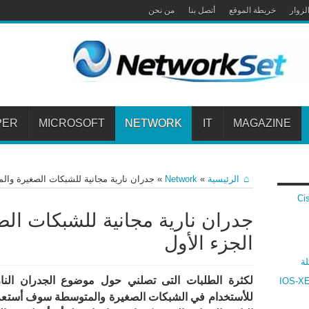
لزوار
خريطة الموقع
أتصل بنا
من نحن
PER
MICROSOFT
NETWORK
IT
MAGAZINE
الرئيسية
»
Network
»
جدران نارية مجانية للشبكات الصغيرة والم
 Cisco VPN
جدران نارية مجانية للشبكات ال
الجزء الأول
لة
ارنة بين أنظمة سيسكو IOS و IOS-XR و IOS-XE
للأستخدام في الشبكات الصغيرة والمتوسطة سوف أستع