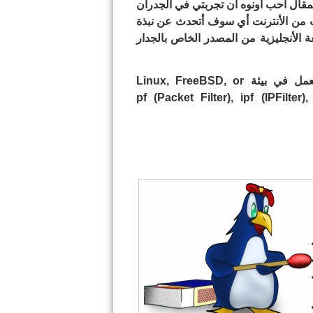
لمقال أحب أونوه أن تجربتي في الجدران
 من الأنترنت أي سوف أتحدث عن نبذة
الأنجليزية من المصدر الخاص بالجدار
كما هو معروف أن أغلب الجدران النارية المتوفرة تعمل في بيئة Linux, FreeBSD, or
وهي تعمل بتقنيات مختلفة مثل pf (Packet Filter), ipf (IPFilter), ipfw