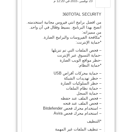
23 نوفمبر، 2015 في 12:20 م
360TOTAL SECURITY
من افضل برامج انتي فيروس مجانية استخدمته.
انصح بهذا البرنامج. بسيط وفعّال في آن واحد.
من مميزاته:
*مكافحة الفيروسات والبرامج الضارة.
*حماية الإنترنت:
– فحص الملفات التي تم تنزيلها
-حماية التسوق عبر الإنترنت
-حظر مواقع الويب الضارة
*حماية النظام:
– حماية محركات أقراص USB
– حظر تهديدات الشبكة
– حظر السلوكيات الضارة
– حماية نظام الملفات
– حماية السجل
– فحص الملف عند حفظه
– فحص الملف عند فتحه
– استخدام محرك فحص Bitdefender
– استخدام محرك فحص Avira
*التنظيف
– تنظيف الملفات غير المهمة