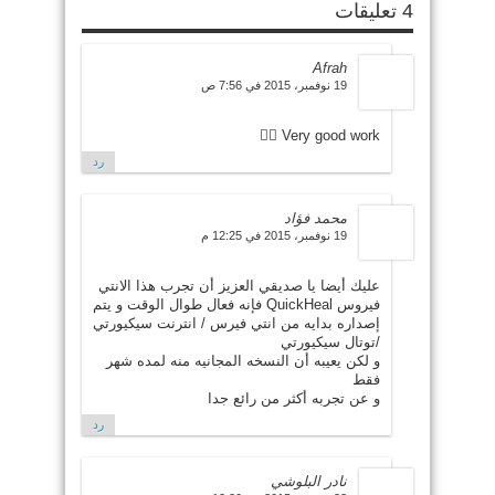
4 تعليقات
Afrah
19 نوفمبر، 2015 في 7:56 ص
Very good work 👍🏻
رد
محمد فؤاد
19 نوفمبر، 2015 في 12:25 م
عليك أيضا يا صديقي العزيز أن تجرب هذا الانتي
فيروس QuickHeal فإنه فعال طوال الوقت و يتم
إصداره بدايه من انتي فيرس / انترنت سيكيورتي
/توتال سيكيورتي
و لكن يعيبه أن النسخه المجانيه منه لمده شهر
فقط
و عن تجربه أكثر من رائع جدا
رد
نادر البلوشي