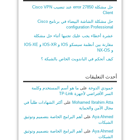
حل مشكلة error 27850 عند تنصيب Cisco VPN
Client
حل مشكلة الشاشة البيضاء في برنامج Cisco
configuration Professional
عشرة أخطاء يجب عليك تجنبها أثناء حل مشكلة
مقارنة بين أنظمة سيسكو IOS و IOS-XR و IOS-XE
و NX-OS
كيف أتحكم في الباندويث الخاص بالشبكة ؟
أحدث التعليقات
حمودي الدوخة
على
ما هو أسم المستخدم وكلمة
السر الأفتراضي لأجهزة TP-Link
Mohamed Ibrahim Atta
على
أكثر الشهادات طلباً في
مجال الأمن والحماية
Aya Ahmed
على
أهم البرامج الخاصة بتصميم وتوثيق
الشبكات
Aya Ahmed
على
أهم البرامج الخاصة بتصميم وتوثيق
الشبكات