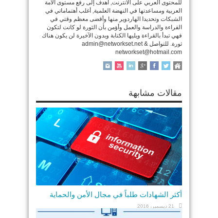
للمحتوى العربي على الأنترنت, أهدف إلى رفع مستوى الأمة
العربية ومساعدتها في النهضة العلمية, أغلب أهتماماتي في
الشبكات وتحديدا الهاردوير منها وأقضى معظم وقتي في
القراءة والدراسة والعمل وأؤمن بأن الثورة لو كانت لتكون
فهي تبدأ بالقراءة ويليها الكتابة وبدون الآخيرة لن يكون هناك
ثورة. للتواصل admin@networkset.net &
networkset@hotmail.com
مقالات مشابهة
أكثر الشهادات طلباً في مجال الأمن والحماية
21 ديسمبر، 2016