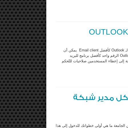
إن أول مايخطر على البال عندما يذكر اسم الـ Exchange serverهو الـ Outlook كأفضل Email client يمكن أن
استخدامه مع الـ Exchange ، وذلك لأسباب كثيرة جدًا. فلقد حقق Outlook الرقم واحد كأفضل برنامج للبريد
 يسمح بمشاركة الـ Contacts و الـ Calendar، بالإضافة إلى إعطاء المستخدمين صلاحيات للتّحكم
كل مدير شبكة
ن الجامعة ما هي أولى خطواتك للدخول إلى هذا