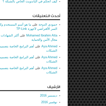
كيف أتحكم في الباندويث الخاص بالشبكة ؟
أحدث التعليقات
حمودي الدوخة
على
ما هو أسم المستخدم وك
السر الأفتراضي لأجهزة TP-Link
Mohamed Ibrahim Atta
على
أكثر الشهادات ط
مجال الأمن والحماية
Aya Ahmed
على
أهم البرامج الخاصة بتصميم
الشبكات
Aya Ahmed
على
أهم البرامج الخاصة بتصميم
الشبكات
Aya Ahmed
على
أهم البرامج الخاصة بتصميم
الشبكات
الأرشيف
ديسمبر 2016
نوفمبر 2016