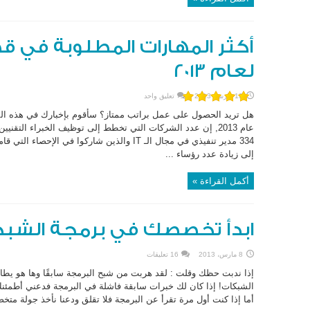
أكثر المهارات المطلوبة في ق
لعام 2013
13 مارس، 2013
تعليق واحد
هل تريد الحصول على عمل براتب ممتاز؟ سأقوم بإخبارك في هذه المقا
إلى زيادة عدد رؤساء ...
أكمل القراءة »
ابدأ تخصصك في برمجة الشب
8 مارس، 2013
16 تعليقات
إذا ندبت حظك وقلت : لقد هربت من شبح البرمجة سابقًا وها هو ي
الشبكات! إذا كان لك خبرات سابقة فاشلة في البرمجة فدعني أطمئنك 
أما إذا كنت أول مرة تقرأ عن البرمجة فلا تقلق ودعنا نأخذ جولة مت