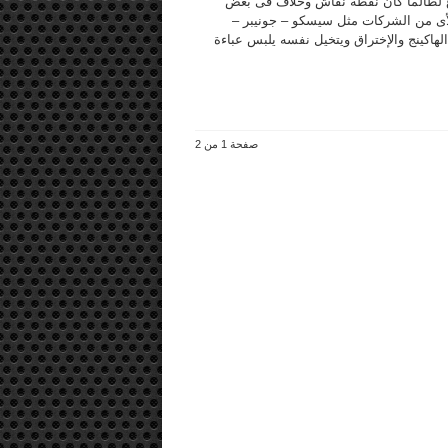
لطالما كان نقطة نقاش وخلاف فى بعض
لأى من الشركات مثل سيسكو – جونيبر –
اكينج والإختراق ويتخيل نفسه يلبس عباءة
صفحة 1 من 2