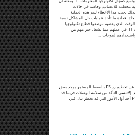
في مجال واسع كمجال تكنولوجيا المعلومات IT يمكنه أن
بة محطمة للاعصاب, وخاصة في حالات
ذلك تجنب هذا الأخطاء لتتم هذه العملية
جاح. فعادة ما تأخذ عمليات حل المشاكل نسبة
الوقت الذي يقضيه موظفوا قطاع تكنولوجيا
المعلومات IT في عملهم مما يشغل حيز مهم من
استعدادهم لموجات ...
يمكن لأخطاء الإنترنت أن تكون مزعجة بشكل كبير للمستخدم فعوضاً عن تحطيم زر F5 بالضغط المستمر يوجد بعض
. (لاتنسى التأكد من سلامة الوصلات فربما قد
يكون أحد الكابلات قد فصل بسبب إزاحته أو ضربه عن غير قصد). Ping أحد أول الأمور التي قد تخطر ببال فني