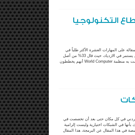
طاع التكنولوجيا
لة على المهارات العشرة الأكثر طلباً في
عام 2013, إن عدد الشركات التي تخطط إلى توظيف الخبراء التقنيين يستمر في الازدياد، حيث قال 33% من أصل
334 مدير تنفيذي في مجال الـ IT والذين شاركوا في الإحصاء التي قامت به منظمة World Computer أنهم يخططون
كات
طاردني في كل مكان حتى بعد أن تخصصت في
بأنها في الشبكات اختيارية وليست إلزامية
خصصة في هذا المقال عن البرمجة، هذا المقال