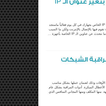
لم يقوم مزود خدمة الإنترنت بتغير عنوان الـ IP
في حال كنت ممن يتعامل مع برامج وخدمات تتطلب معرفة عنوان الـ IP الخاص بجهازك في كل يوم فغالباً ماستجد
طاءك عنوان IP مختلف في كل مرة تقوم فيها بالإتصال بالإنترنت ولكن ما السبب
اقبة الشبكات
 الأوقات وذلك لضمان عملها بشكل مناسب
لأعطال المبكرة. أدوات المراقبة بشكل عام
ة. منها المكلف ومنها المجاني المنافس الذي