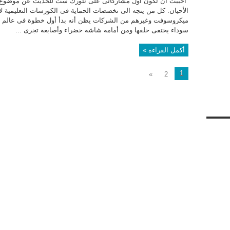
أحببت أن تكون أول مشاركاتى على نتورك ست للحديث عن موضوع 
الأحيان. كل من يتجه الى تخصصات الحماية فى الكورسات التعليمية 
ميكروسوفت وغيرهم من الشركات يظن أنه بدأ أول خطوة فى عالم اله
سوداء يختفى خلفها ومن أمامه شاشة خضراء وأصابعة تجرى ...
أكمل القراءة »
1
»
2