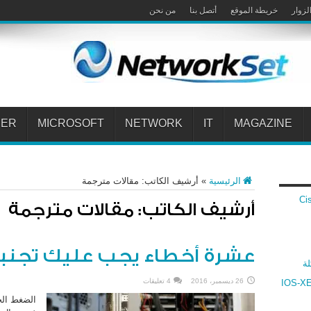
لزوار
خريطة الموقع
أتصل بنا
من نحن
PER
MICROSOFT
NETWORK
IT
MAGAZINE
الرئيسية
»
أرشيف الكاتب: مقالات مترجمة
 Cisco VPN
أرشيف الكاتب: مقالات مترجمة
عشرة أخطاء يجب عليك تجنبه
لة
26 ديسمبر، 2016
4 تعليقات
ارنة بين أنظمة سيسكو IOS و IOS-XR و IOS-XE
الضغط الح