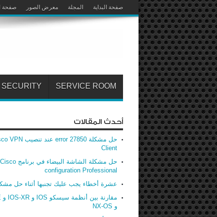
صفحة البداية
المجلة
معرض الصور
صفحة ا
SECURITY
SERVICE ROOM
أحدث المقالات
حل مشكلة error 27850 عند تنصيب
Client
حل مشكلة الشاشة البيضاء في برنامج Cisco
configuration Professional
عشرة أخطاء يجب عليك تجنبها أثناء حل مشك
مق
و NX-OS