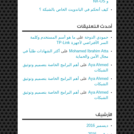
و NX-OS
كيف أتحكم في الباندويث الخاص بالشبكة ؟
أحدث التعليقات
حمودي الدوخة
على
ما هو أسم المستخدم وكلمة
السر الأفتراضي لأجهزة TP-Link
Mohamed Ibrahim Atta
على
أكثر الشهادات طلباً في
مجال الأمن والحماية
Aya Ahmed
على
أهم البرامج الخاصة بتصميم وتوثيق
الشبكات
Aya Ahmed
على
أهم البرامج الخاصة بتصميم وتوثيق
الشبكات
Aya Ahmed
على
أهم البرامج الخاصة بتصميم وتوثيق
الشبكات
الأرشيف
ديسمبر 2016
نوفمبر 2016