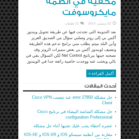
مخفية في أنظمة
مايكروسوفت
22 سبتمبر، 2010
21 تعليقات
بعد التدوينة التى تحدثت فيها عن طريقة تحويل ويندوز
أكس بي إلى روتر وصلني سؤال من الصديق العزيز
وأبن البلد ميثم يطلب مني برامج تدعم هذه الطريقة
وتضيف لويندوز أكس بي بعض مميزات الروتر وقد
نصحته حينها ببرنامج Net Control لكن السؤال بقي في
بالي وبحثت عنه ووجدت خاصية رائعة جدا في الويندوز
أكمل القراءة »
أحدث المقالات
حل مشكلة error 27850 عند تنصيب Cisco VPN
Client
حل مشكلة الشاشة البيضاء في برنامج Cisco
configuration Professional
عشرة أخطاء يجب عليك تجنبها أثناء حل مشكلة
مقارنة بين أنظمة سيسكو IOS و IOS-XR و IOS-XE