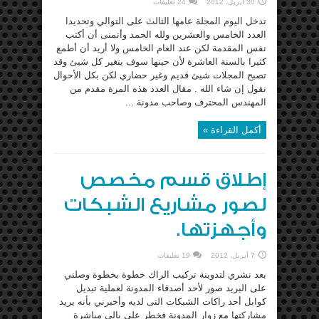
30 أبريل، 2012
24 تعليقات
تدخل اليوم المجلة عامها الثالث على التوالي وتحديدا
العدد الخامس والعشرين ولله الحمد وأتمنى أن أكتب
نفس المقدمة لكن عند العام الخامس ولا أريد أن أطمع
كثيرا بالسنة العاشرة لأن حينها سوف يتغير كل شيئ وقد
تصبح المجلات شيئ قديم وغير حضاري لكن بكل الأحوال
نقول إن شاء الله . مقال العدد هذه المرة مقدم من
المهندس المحترف وصاحب مدونة ...
أكمل القراءة »
إطلاق قسم مخصص
لصور مشاريع الشبكات
وأجهزتها.
7 أبريل، 2012
19 تعليقات
بعد نشري لتدوينة تركيب الراك خطوة بخطوة وصلني
على البريد صور لأحد أصدقاء المدونة لعملية تبديل
كوابل أحد راكات الشبكات التى لديه وأخبرني بأنه يريد
مشاركتها مع زوار المدونة فخطر على بالي مباشرة