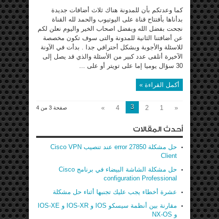
كما وعدتكم بأن للمدونة هناك ثلاث أضافات جديدة
بدأناها بأفتتاح قناة على اليوتيوب والحمد لله القناة
نجحت بفضل الله وبفضل اصحاب الخير واليوم نعلن لكم
عن أضافتنا الثانية للمدونة والتى سوف تكون مخصصة
للاسئلة والأجوبة وبشكل أحترافي جدا . بدأت في الآونة
الآخيرة أتلقى عدد كبير من الأسئلة والذي قد يصل إلى
30 سؤال يوميا إما على تويتر أو على ...
أكمل القراءة »
3
»
4
2
1
«
صفحة 3 من 4
أحدث المقالات
حل مشكلة error 27850 عند تنصيب Cisco VPN
Client
حل مشكلة الشاشة البيضاء في برنامج Cisco
configuration Professional
عشرة أخطاء يجب عليك تجنبها أثناء حل مشكلة
مقارنة بين أنظمة سيسكو IOS و IOS-XR و IOS-XE
و NX-OS