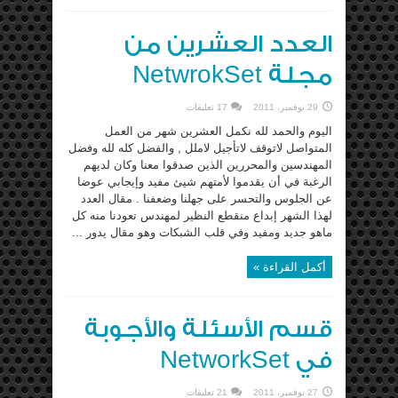
العدد العشرين من
مجلة NetwrokSet
29 نوفمبر، 2011
17 تعليقات
اليوم والحمد لله نكمل العشرين شهر من العمل
المتواصل لاتوقف لاتأجيل لاملل , والفضل كله لله وفضل
المهندسين والمحررين الذين صدقوا معنا وكان لديهم
الرغبة في أن يقدموا لأمتهم شيئ مفيد وإيجابي عوضا
عن الجلوس والتحسر على جهلنا وضعفنا . مقال العدد
لهذا الشهر إبداع منقطع النظير لمهندس تعودنا منه كل
ماهو جديد ومفيد وفي قلب الشبكات وهو مقال يدور ...
أكمل القراءة »
قسم الأسئلة والأجوبة
في NetworkSet
27 نوفمبر، 2011
21 تعليقات