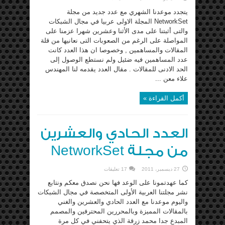
يتجدد موعدنا الشهري مع عدد جديد من مجلة
NetworkSet المجلة الاولى عربيا في مجال الشبكات
والتى أثبتنا على مدى الأثنا وعشرين شهرا عزمنا على
المواصلة على الرغم من الصعوبات التى نعانيها من قلة
المقالات والمساهمين , وخصوصا ان هذا العدد كانت
عدد المساهمين فيه ضئيل ولم نستطع الوصول إلى
الحد الادنى للمقالات . مقال العدد يقدمه لنا المهندس
علاء معن ...
أكمل القراءة »
العدد الحادي والعشرين
من مجلة NetworkSet
27 ديسمبر، 2011
17 تعليقات
كما عهدتمونا على الوعد فها نحن نصدق معكم ونتابع
نشر مجلتنا العربية الأولى المتخصصة في مجال الشبكات
واليوم موعدنا مع العدد الحادي والعشرين والغني
بالمقالات المميزة وبالمحررين المحترفين والمصمم
المبدع جدا محمد زرقة الذي يتحفني في كل مرة