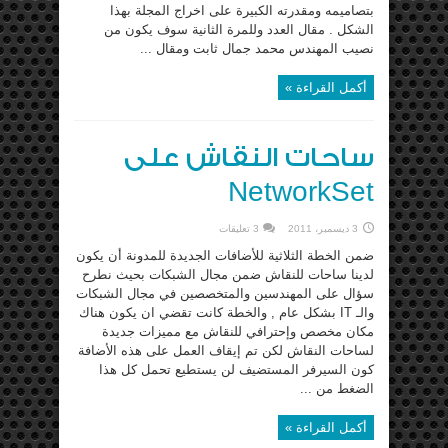
بتصاميمه ومقدرته الكبيرة على اخراج المجلة بهذا
الشكل . مقال العدد وللمرة الثانية سوف يكون من
نصيب المهندس محمد جمال ثابت ومقال ...
أكمل القراءة »
ساحات النقاش على
NetworkSet
3 ديسمبر، 2011
3 تعليقات
ضمن الخطة الثلاثية للأضافات الجديدة للمدونة أن يكون
لدينا ساحات للنقاش ضمن مجال الشبكات بحيث نطرح
سؤال على المهندسين والمتخصصين في مجال الشبكات
والـ IT بشكل عام , والخطة كانت تقضي ان يكون هناك
مكان مخصص وإحترافي للنقاش مع مميزات جديدة
لساحات النقاش لكن تم إيقاف العمل على هذه الأضافة
كون السيرفر المستضيف لن يستطيع تحمل كل هذا
الضغط من ...
أكمل القراءة »