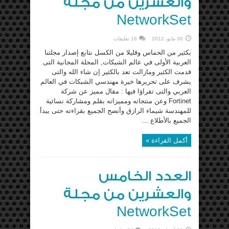
والعشرين من مجلة
NetworkSet
30 مايو، 2012
16 تعليقات
بكثير من الحماس وقليلا من الكسل نتابع إصدار مجلتنا
العربية الأولى في عالم الشبكات, المجلة المجانية التى
قدمت الكثير ومازالت تعد بالكثير إن شاء الله والتى
يشرف على تحريرها خيرة مهندسي الشبكات في العالم
العربي والتى تقراؤا فيها : مقال مميز عن شركة
Fortinet وعن منتجاته ومميزاته بقلم ومشاركة نسائية
للمهندسة شيماء الرازق وأنصح الجميع بقراءته حتى يبدأ
الجميع بالأطلاع ...
أكمل القراءة »
العدد الخامس
والعشرين من مجلة
NetworkSet