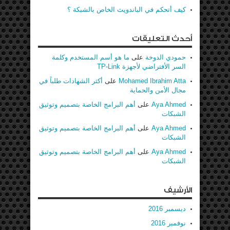
كيف أتحكم في الباندويث الخاص بالشبكة ؟
أحدث التعليقات
حمودي الدوخة
على
ما هو أسم المستخدم وكلمة
السر الأفتراضي لأجهزة TP-Link
Mohamed Ibrahim Atta
على
أكثر الشهادات طلباً في
مجال الأمن والحماية
Aya Ahmed
على
أهم البرامج الخاصة بتصميم وتوثيق
الشبكات
Aya Ahmed
على
أهم البرامج الخاصة بتصميم وتوثيق
الشبكات
Aya Ahmed
على
أهم البرامج الخاصة بتصميم وتوثيق
الشبكات
الأرشيف
ديسمبر 2016
نوفمبر 2016