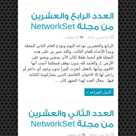
العدد الرابع والعشرين
من مجلة NetworkSet
31 مارس، 2012
23 تعليقات
الرابع والعشرين نودعه اليوم ونودع العام الثاني للمجلة
ونبدأ الأعداد للعام الثالث, والله عمر مر على هذه
المجلة فلو أنجبنا طفلا لكان الآن يمشي ويحبو على
الأرض :), والحمد لله بدون توقف فمجلتنا أثبتت أنها
الأقوى وبأنها بالفعل أنجزت كثيرا بدون وجود أي داعم أو
راعي لها إلا الاخوان الافاضل الذين يشاركوننا الكتابة
فيها . مقال العدد لهذا الشهر كان ...
أكمل القراءة »
العدد الثاني والعشرين
من مجلة NetworkSet
28 يناير، 2012
19 تعليقات