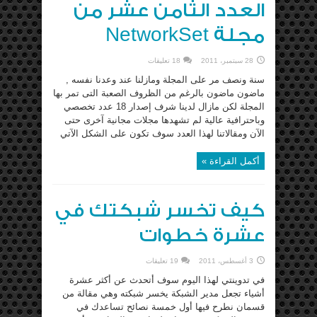
العدد الثامن عشر من
مجلة NetworkSet
28 سبتمبر، 2011
18 تعليقات
سنة ونصف مر على المجلة ومازلنا عند وعدنا نفسه ,
ماضون ماضون بالرغم من الظروف الصعبة التى تمر بها
المجلة لكن مازال لدينا شرف إصدار 18 عدد تخصصي
وباحترافية عالية لم تشهدها مجلات مجانية آخرى حتى
الآن ومقالاتنا لهذا العدد سوف تكون على الشكل الآتي
أكمل القراءة »
كيف تخسر شبكتك في
عشرة خطوات
3 أغسطس، 2011
19 تعليقات
في تدوينتي لهذا اليوم سوف أتحدث عن أكثر عشرة
أشياء تجعل مدير الشبكة يخسر شبكته وهي مقالة من
قسمان نطرح فيها أول خمسة نصائح تساعدك في