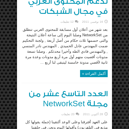
لدعم المحتوى العربي
في مجال الشبكات
16 نوفمبر، 2011
12 تعليقات
بعد شهر من أعلان أول مسابقة للمحتوى العربي تنطلق
من NetworkSet وصلنا اليوم إلى ساعة أعلان النتيجة
والتى حسمها ثلاث حكام من أصل أربعة , ولجنة التحكيم
ضمت المهندس عادل الحميدي , المهندس نادر المنسي
, والمهندس فادي الطه وآخيرا محدثكم . وصلنا تسعة
مدونات أقصيت منهم أول مرة أربع مدونات وعدة مرة
ثانية لأقصي مدونة خامسة ليتبقى لنا أربع ...
أكمل القراءة »
العدد التاسع عشر من
مجلة NetworkSet
28 أكتوبر، 2011
20 تعليقات
على العهد أفترقنا وعلى الوعد ألتقينا (جملة يقولها كل
مذيع في التلفزيون) وأقولها اليوم ونحن في حلقتنا