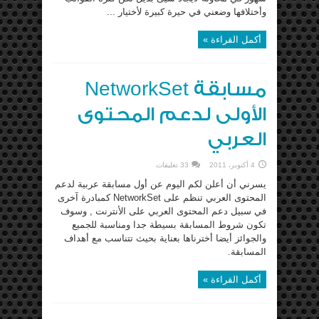
وأختلافها وضعني في حيرة كبيرة لأختيار ...
أكمل القراءة »
مسابقة NetworkSet
الأولى لدعم المحتوى
العربي
4 أكتوبر، 2011
33 تعليقات
يسرني أن أعلن لكم اليوم عن أول مسابقة عربية لدعم
المحتوى العربي تنظم على NetworkSet كمبادرة آخرى
في سبيل دعم المحتوى العربي على الأنترنت , وسوف
تكون شروط المسابقة بسيطة جدا ومناسبة للجميع
والجوائز أيضا أخترناها بعناية بحيث تتناسب مع أهداف
المسابقة.
أكمل القراءة »