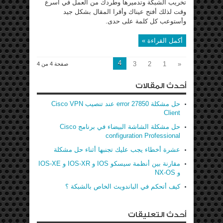
تخريب الشبكة وتدميرها وطردك من العمل في أسرع
وقت لذلك أفتح عيناك وأقرا المقال بشكل جيد
وأستوعب كل كلمة على حدى.
أكمل القراءة »
4
3
2
1
«
صفحة 4 من 4
أحدث المقالات
حل مشكلة error 27850 عند تنصيب Cisco VPN
Client
حل مشكلة الشاشة البيضاء في برنامج Cisco
configuration Professional
عشرة أخطاء يجب عليك تجنبها أثناء حل مشكلة
مقارنة بين أنظمة سيسكو IOS و IOS-XR و IOS-XE
و NX-OS
كيف أتحكم في الباندويث الخاص بالشبكة ؟
أحدث التعليقات