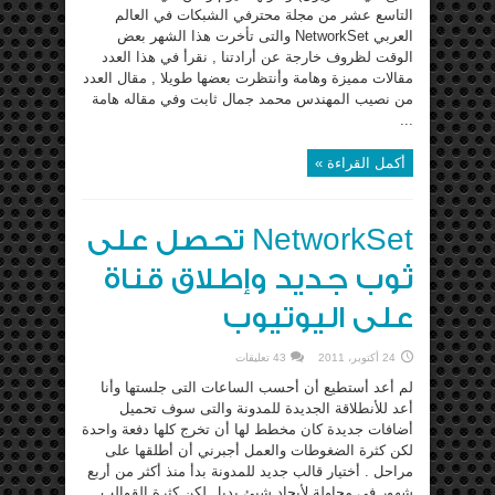
التاسع عشر من مجلة محترفي الشبكات في العالم
العربي NetworkSet والتى تأخرت هذا الشهر بعض
الوقت لظروف خارجة عن أرادتنا , نقرأ في هذا العدد
مقالات مميزة وهامة وأنتظرت بعضها طويلا , مقال العدد
من نصيب المهندس محمد جمال ثابت وفي مقاله هامة
...
أكمل القراءة »
NetworkSet تحصل على
ثوب جديد وإطلاق قناة
على اليوتيوب
24 أكتوبر، 2011
43 تعليقات
لم أعد أستطيع أن أحسب الساعات التى جلستها وأنا
أعد للأنطلاقة الجديدة للمدونة والتى سوف تحميل
أضافات جديدة كان مخطط لها أن تخرج كلها دفعة واحدة
لكن كثرة الضغوطات والعمل أجبرني أن أطلقها على
مراحل . أختيار قالب جديد للمدونة بدأ منذ أكثر من أربع
شهور في محاولة لأيجاد شيئ بديل لكن كثرة القوالب