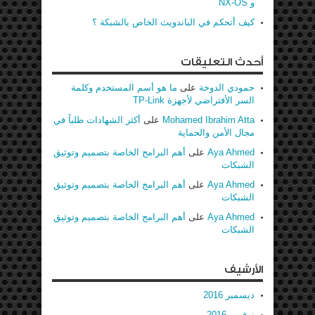
و NX-OS
كيف أتحكم في الباندويث الخاص بالشبكة ؟
أحدث التعليقات
حمودي الدوخة
على
ما هو أسم المستخدم وكلمة
السر الأفتراضي لأجهزة TP-Link
Mohamed Ibrahim Atta
على
أكثر الشهادات طلباً في
مجال الأمن والحماية
Aya Ahmed
على
أهم البرامج الخاصة بتصميم وتوثيق
الشبكات
Aya Ahmed
على
أهم البرامج الخاصة بتصميم وتوثيق
الشبكات
Aya Ahmed
على
أهم البرامج الخاصة بتصميم وتوثيق
الشبكات
الأرشيف
ديسمبر 2016
نوفمبر 2016