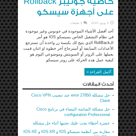
خاصية جونيبر Rollback
على أجهزة سيسكو
3 يونيو، 2010
2 تعليقات
أحد أفضل الأشياء الموجودة في جونوس وغير موجودة
في نظام التشغيل الخاص بسيسكو IOS هو أمر
الـRollBack الذي يتيح لك بكبسة زر واحدة أن تسترجع
الأعدادات السابقة أو أسترجاع آخر خطوة او اثنان قمت
بعملها على الروتر أو السويتش وموضوعي اليوم هو
كيفية عمل هذه الحركة على روتر سيسكو
أكمل القراءة »
أحدث المقالات
حل مشكلة error 27850 عند تنصيب Cisco VPN
Client
حل مشكلة الشاشة البيضاء في برنامج Cisco
configuration Professional
عشرة أخطاء يجب عليك تجنبها أثناء حل مشكلة
مقارنة بين أنظمة سيسكو IOS و IOS-XR و IOS-XE