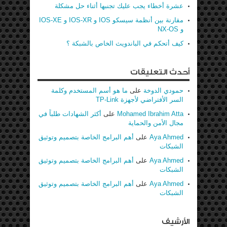
عشرة أخطاء يجب عليك تجنبها أثناء حل مشكلة
مقارنة بين أنظمة سيسكو IOS و IOS-XR و IOS-XE
و NX-OS
كيف أتحكم في الباندويث الخاص بالشبكة ؟
أحدث التعليقات
حمودي الدوخة
على
ما هو أسم المستخدم وكلمة
السر الأفتراضي لأجهزة TP-Link
Mohamed Ibrahim Atta
على
أكثر الشهادات طلباً في
مجال الأمن والحماية
Aya Ahmed
على
أهم البرامج الخاصة بتصميم وتوثيق
الشبكات
Aya Ahmed
على
أهم البرامج الخاصة بتصميم وتوثيق
الشبكات
Aya Ahmed
على
أهم البرامج الخاصة بتصميم وتوثيق
الشبكات
الأرشيف