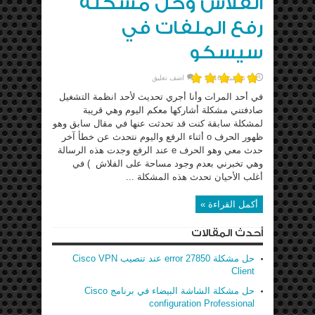
الفلاش وحل مشكلة
رفع الملفات في
سيسكو
5 نوفمبر، 2016
اضف تعليق
في أحد المرات وأنا أجري تحديث لأحد انظمة التشغيل
صادفتني مشكلة أشاركها معكم اليوم وهي قريبة
لمشكلة سابقة كنت قد تحدثت عنها في مقال سابق وهو
ظهور الحرف o أثناء الرفع واليوم نتحدث عن خطأ آخر
حدث معي وهو الحرف e عند الرفع وجدت هذه الرسالة
وهي تخبرني بعدم وجود مساحة على الفلاش ) في
أغلب الأحيان تحدث هذه المشكلة ...
أكمل القراءة »
أحدث المقالات
حل مشكلة error 27850 عند تنصيب Cisco VPN
Client
حل مشكلة الشاشة البيضاء في برنامج Cisco
configuration Professional