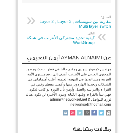
السابق:
مقارنة بين سويتشات Layer 2 , Layer 3 ,
Multi layer switch
التالي:
كيفية تحديد مشتركي الأنترنت في شبكة
WorkGroup
عن AYMAN ALNAIMI أيمن النعيمي
مهندس كمبيوتر سوري ومقيم حاليا في قطر , باحث ومطور
للمحتوى العربي على الأنترنت, أهدف إلى رفع مستوى الأمة
العربية ومساعدتها في النهضة العلمية, أغلب أهتماماتي في
الشبكات وتحديدا الهاردوير منها وأقضى معظم وقتي في
القراءة والدراسة والعمل وأؤمن بأن الثورة لو كانت لتكون
فهي تبدأ بالقراءة ويليها الكتابة وبدون الآخيرة لن يكون هناك
ثورة. للتواصل admin@networkset.net &
networkset@hotmail.com
مقالات مشابهة