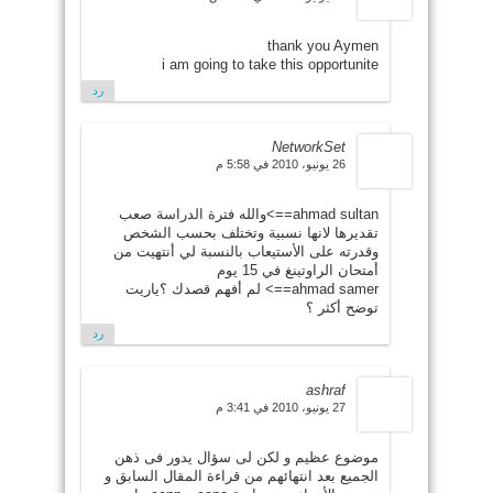
thank you Aymen
i am going to take this opportunite
رد
NetworkSet
26 يونيو، 2010 في 5:58 م
ahmad sultan==>والله فترة الدراسة صعب
تقديرها لانها نسبية وتختلف بحسب الشخص
وقدرته على الأستيعاب بالنسبة لي أنتهيت من
أمتحان الراوتينغ في 15 يوم
ahmad samer==> لم أفهم قصدك ؟ياريت
توضح أكثر ؟
رد
ashraf
27 يونيو، 2010 في 3:41 م
موضوع عظيم و لكن لى سؤال يدور فى ذهن
الجميع بعد انتهائهم من قراءة المقال السابق و