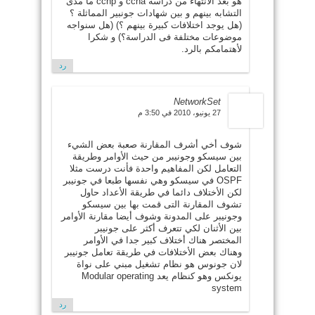
هو بعد الأنتهاء من دراسة ccna و ccnp ما مدى
التشابه بينهم و بين شهادات جونبير المماثلة ؟
(هل يوجد اختلافات كبيرة بينهم ؟) (هل سنواجه
موضوعات مختلفة فى الدراسة؟) و شكرا
لأهتمامكم بالرد.
رد
NetworkSet
27 يونيو، 2010 في 3:50 م
شوف أخي أشرف المقارنة صعبة بعض الشيء
بين سيسكو وجونيبر من حيث الأوامر وطريقة
التعامل لكن المفاهيم واحدة فأنت درست مثلا
OSPF في سيسكو وهي نفسها طبعا في جونيبر
لكن الأختلاف دائما في طريقة الأعداد حاول
تشوف المقارنة التى قمت بها بين سيسكو
وجونيبر على المدونة وشوف أيضا مقارنة الأوامر
بين الأثنان لكي تتعرف أكثر على جونيبر
المختصر هناك أختلاف كبير جدا في الأوامر
وهناك بعض الأختلافات في طريقة تعامل جونيبر
لان جونوس هو نظام تشغيل مبني على نواة
يونكس وهو كنظام يعد Modular operating
system
رد