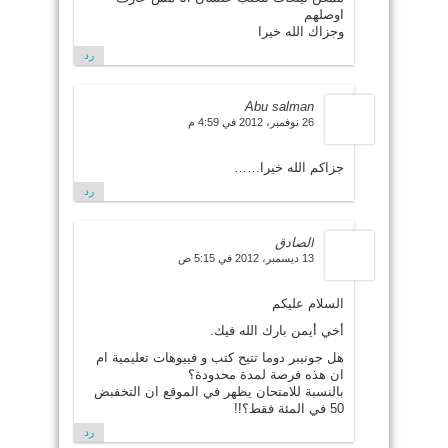
اوصلهم
وجزاك الله خيرا
رد
Abu salman
26 نوفمبر، 2012 في 4:59 م
جزاكم الله خيرا……
رد
الصادق
13 ديسمبر، 2012 في 5:15 ص
السلام عليكم
أخي أيمن بارك الله فيك.
هل جونيبر دوما تتيح كتب و فييوهات تعليمية ام
ان هذه فرصة لمدة محدودة؟
بالنسبة للامتحان يظهر في الموقع ان التخفبض
50 في المئة فقط؟!!
رد