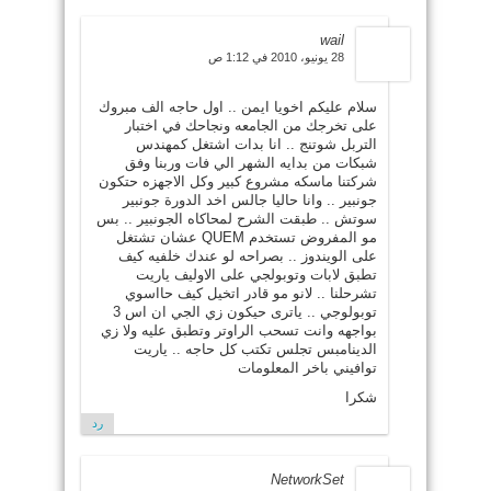
wail
28 يونيو، 2010 في 1:12 ص
سلام عليكم اخويا ايمن .. اول حاجه الف مبروك
على تخرجك من الجامعه ونجاحك في اختبار
التربل شوتنج .. انا بدات اشتغل كمهندس
شبكات من بدايه الشهر الي فات وربنا وفق
شركتنا ماسكه مشروع كبير وكل الاجهزه حتكون
جونبير .. وانا حاليا جالس اخد الدورة جونبير
سوتش .. طبقت الشرح لمحاكاه الجونبير .. بس
مو المفروض تستخدم QUEM عشان تشتغل
على الويندوز .. بصراحه لو عندك خلفيه كيف
تطبق لابات وتوبولجي على الاوليف ياريت
تشرحلنا .. لانو مو قادر اتخيل كيف حااسوي
توبولوجي .. ياترى حيكون زي الجي ان اس 3
بواجهه وانت تسحب الراوتر وتطبق عليه ولا زي
الدينامبس تجلس تكتب كل حاجه .. ياريت
توافيني باخر المعلومات
شكرا
رد
NetworkSet