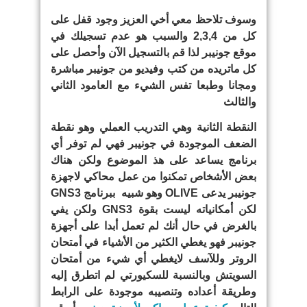
وسوف تلاحظ معي أخي العزيز وجود قفل على
كل من 2,3,4 والسبب هو عدم تسجيلك في
موقع جونيبر لذا قم بالتسجيل الآن وأحصل على
كل ماتريده من كتب وفيديو من جونيبر مباشرة
ومجانا وطبعا تفس الشيء مع العامود الثاني
والثالث
النقطة الثانية وهي التدريب العملي وهو نقطة
الضعف الموجودة في جونيبر فهي لم توفر أي
برنامج يساعد على هذ الموضوع ولكن هناك
بعض الأشخاص تمكنوا من عمل محاكي لاجهزة
جونيبر يدعى OLIVE وهو شبيه ببرنامج GNS3
لكن أمكانياته ليست بقوة GNS3 ولكن يفي
بالغرض في حال أنك لم تعمل أبدا على أجهزة
جونيبر فهو يغطي الكثير من الأشياء في أمتحان
الروتر وللآسف لايغطي أي شيء من أمتحان
السويتش وبالنسبة للسكيورتي لم اتطرق إليه
وطريقة أعداده وتنصيبه موجودة على الرابط