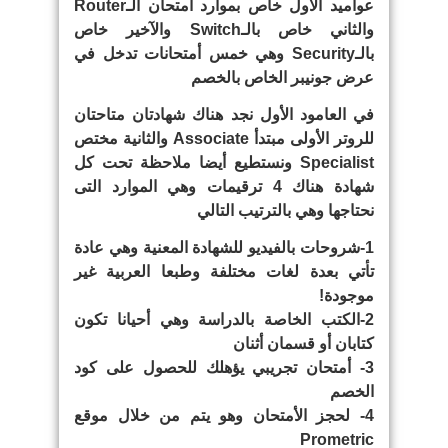
عواميد الأول خاص بموارد أمتحان الـRouter
والثاني خاص بالـSwitch والآخير خاص
بالـSecurity وهي خمس أمتحانات تدخل في
عرض جونيبر الخاص بالخصم
في العامود الأول نجد هناك شهادتان متاحتان
للروتر الأولى مبتدأ Associate والثانية مختص
Specialist ونستطيع أيضا ملاحظة تحت كل
شهادة هناك 4 ترقيمات وهي الموارد التى
نحتاجها وهي بالترتيب التالي
1-شروحات بالفيديو للشهادة المعنية وهي عادة
تأتي بعدة لغات مختلفة وطبعا العربية غير
موجودة!
2-الكتب الخاصة بالدراسة وهي أحيانا تكون
كتابان أو قسمان أثنان
3- أمتحان تجريبي يؤهلك للحصول على كود
الخصم
4- لحجز الأمتحان وهو يتم من خلال موقع
Prometric