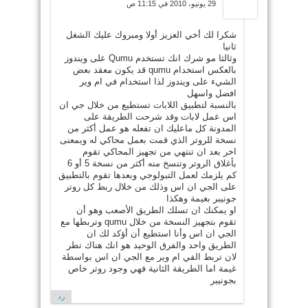
29 يونيو، 2010 في 11:15 ص
شكرا لك أخي العزيز أولا ومبروك عليك الشغل
ثانيا
وثالثا مو شرك انك تستخدم Qumu على ويندوز
بالعكس استخدام qumu قد يكون معقد بعض
الشيء على ويندوز لذا استخدام في ام وير
افضل واسهل
بالنسبة لتطبيق اللابات تستطيع من خلال جي ان
اس عمل لابات وقد شرحت الطريقة على
المدونة كل ماعليك ان تفعله هو عمل أكثر من
نسخة للروتر الذي قمت بعمل محاكي له ويمعنى
اخر بعد ان تنتهي من تجهيز المحاكي تقوم
بأغلاق الروتر وتنسخ منه أكثر من نسخة 5 أو 6
كم يلزمك لعمل التبولوجي وبعدها تقوم بالتطبيق
على الجي ان اس وذلك من خلال ربط كل روتر
جونيبر بغيمة وهكذا
او يمكنك ان تسلك الطريق الأصعب وهو أن
تقوم بتجهيز النسخة من خلال qumu وتربطها مع
الجي ان اس وأنا استطيع أن أؤكد لك ان
الطريق واحد والفرق الوحيد هو انك هناك تطر
لان تربط الفي ام وير مع الجي ان اس بواسطة
غيمة اما الطريقة الثانية فهي وجود روتر خاص
بجونيبر
رد