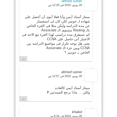
ahmed sultan
26 يونيو، 2010 في 12:20 ص
ممتاز أستاذ أيمن وأنا فعلا أنوى أن أحصل على
شهاده لـ جونيبر لكن كان لى استفسار
عن مدة الدراسه وليكن مثلا فى الجزء الخاص
بالـ Routing مستوى الـ Associate
كم تستغرق مدة دراستى لهذا الجزء مع الاخذ فى
الاعتبار أنى حاصل على CCNA
يعنى هل يوجد تكرار فى مواضيع الدراسه بين
CCNA وبين جزء الـ Associate
الخاص بـ جونيبر ؟
رد
ahmed samer
26 يونيو، 2010 في 12:57 ص
ممتاز أستاذ أيمن كالعاده
ولكن … ماذا ترجح للمبتدئين ❓
رد
khaled
26 يونيو، 2010 في 9:15 ص