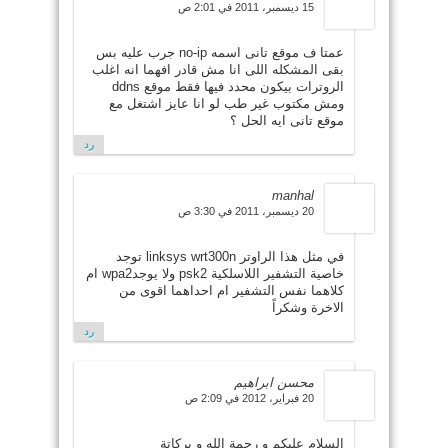
15 ديسمبر، 2011 في 2:01 ص
عمتا ف موقع تانى اسمه no-ip جرب عليه بس
بقى المشكله اللى انا مش قادر افهما انه اغلب
الروترات بيكون محدد فيها فقط موقع ddns
ومش مكتوب غير طب لو انا عايز اشتغل مع
موقع تانى ايه الحل ؟
رد
manhal
20 ديسمبر، 2011 في 3:30 ص
في مثل هذا الراوتر linksys wrt300n توجد
خاصية التشفير اللاسلكية psk2 ولا يوجدwpa2 ام
كلاهما نفس التشفير ام احداهما اقوى من
الاخرة وشكراً
رد
محسن ابراهيم
20 فبراير، 2012 في 2:09 ص
السلام عليكم و رحمة الله و بركاتة