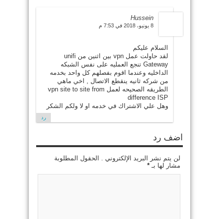
Hussein
8 يونيو، 2018 في 7:53 م
السلام عليكم
لقد حاولت عمل vpn بين اثنين من unifi
Gateway تنجع العمليه على نفس الشبكه
الداخليه وعندما اقوم بفصلهم كل واحد بخدمه
من شركه ثانيه ينقطع الاتصال , اخي ماهي
الطريقه الصحيحه لعمل vpn site to site from
difference ISP
وهل علي الاشتراك في خدمه او لا ولكم الشكر
رد
اضف رد
لن يتم نشر البريد الإلكتروني . الحقول المطلوبة
مشار لها بـ
*