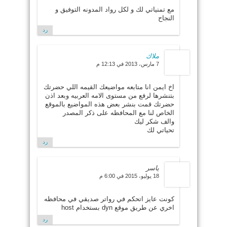
مع تمنياتي لك و لكل رواد المدونه التوفيق و
النجاح
رد
ملاك
7 مارس، 2013 في 12:13 م
اخ ايمن انا متابعه مواضيعك القيمه اللي حضرتك
بتنشرها لرفع من مستوى الامه العربيه وبعد اذن
حضرتك قمت بنشر بعض هذه المواضيع بالموقع
الخاص لنا مع المحافظه على ذكر المصدر
والف شكر ليك
تحياتي لك
رد
ياسر
18 يوليو، 2015 في 6:00 م
كونت عايز اتحكم في رواتر صديقي في محافظه
اخري عن طريق موقع dyn بستخدام host
رد