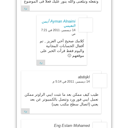
وتفعله وتبلغنى والله ينور عليك فعلا فى الموضوع
رد
Ayman Alnaimi أيمن
النعيمي
14 ديسمبر، 2011 في 7:21
ص
كلامك صحيح أخي العزيز , تم
أقفال الحسابات المجانية
واليوم فقط قرأت الخبر على
موقعهم 🙁
رد
abdojkl
14 ديسمبر، 2011 في 5:14 م
طيب كيف ممكن بعد ما تثبت ايبي الراوتر ممكن
تعمل ايبي فور ورد وتتصل بالكمبيوتر عن بعد
يعني (اتصال سطح مكتب بعيد)
رد
Eng Eslam Mohamed