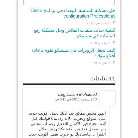
حل مشكلة الشاشة البيضاء في برنامج Cisco
configuration Professional
28 ديسمبر، 2016
كيفية حذف ملفات الفلاش وحل مشكلة رفع
الملفات في سيسكو
5 نوفمبر، 2016
كيف تجعل الروترات في سيسكو تقوم بإعادة
أقلاع مؤقت
7 مايو، 2016
11 تعليقات
Eng Eslam Mohamed
13 ديسمبر، 2011 في 8:13 ص
ايمن معلش ممكن بعد اذنك تعمل اكونت جديد
على الموقع وتجرب…لانه زى مانا قولتلك قبل
كدة محتاج فيزا لاكمال التفعيل رغم انه مجانى
بس بيعمل نوع من الاثونتيكشن من خلال
الفيزا…..فاستاذنك لو تجرب تعمل اكونت جديد