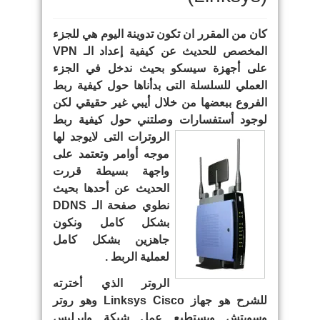
كان من المقرر ان تكون تدوينة اليوم هي للجزء
المخصص للحديث عن كيفية إعداد الـ VPN
على أجهزة سيسكو بحيث ندخل في الجزء
العملي للسلسلة التى بدأناها حول كيفية ربط
الفروع ببعضها من خلال أيبي غير حقيقي لكن
لوجود أستفسارات وصلتني
حول كيفية ربط
الروترات التى لايوجد لها
موجه أوامر وتعتمد على
واجهة بسيطة قررت
الحديث عن أحدها بحيث
نطوي صفحة الـ DDNS
بشكل كامل ونكون
جاهزين بشكل كامل
لعملية الربط .
الروتر الذي أخترته
للشرح هو جهاز Linksys Cisco وهو روتر
وسويتش ويستطيع عمل شبكة وايرليس