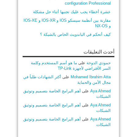
configuration Professional
عشرة أخطاء يجب عليك تجنبها أثناء حل مشكلة
مقارنة بين أنظمة سيسكو IOS و IOS-XR و IOS-XE
و NX-OS
كيف أتحكم في الباندويث الخاص بالشبكة ؟
أحدث التعليقات
حمودي الدوخة
على
ما هو أسم المستخدم وكلمة
السر الأفتراضي لأجهزة TP-Link
Mohamed Ibrahim Atta
على
أكثر الشهادات طلباً في
مجال الأمن والحماية
Aya Ahmed
على
أهم البرامج الخاصة بتصميم وتوثيق
الشبكات
Aya Ahmed
على
أهم البرامج الخاصة بتصميم وتوثيق
الشبكات
Aya Ahmed
على
أهم البرامج الخاصة بتصميم وتوثيق
الشبكات