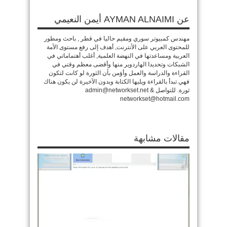
عن AYMAN ALNAIMI أيمن النعيمي
مهندس كمبيوتر سوري ومقيم حاليا في قطر , باحث ومطور
للمحتوى العربي على الأنترنت, أهدف إلى رفع مستوى الأمة
العربية ومساعدتها في النهضة العلمية, أغلب أهتماماتي في
الشبكات وتحديدا الهاردوير منها وأقضى معظم وقتي في
القراءة والدراسة والعمل وأؤمن بأن الثورة لو كانت لتكون
فهي تبدأ بالقراءة ويليها الكتابة وبدون الآخيرة لن يكون هناك
ثورة. للتواصل admin@networkset.net &
networkset@hotmail.com
مقالات مشابهة