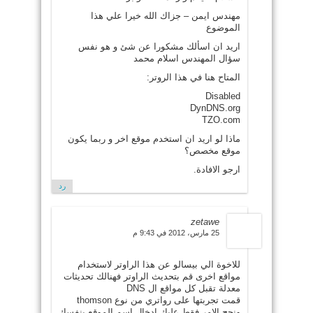
مهندس ايمن – جزاك الله خيرا علي هذا
الموضوع
اريد ان اسألك مشكورا عن شئ و هو نفس
سؤال المهندس اسلام محمد
المتاح هنا في هذا الروتر:
Disabled
DynDNS.org
TZO.com
ماذا لو اريد ان استخدم موقع اخر و ربما يكون
موقع مخصص؟
ارجو الافادة.
رد
zetawe
25 مارس، 2012 في 9:43 م
للاخوة الي بيسالو عن هذا الراوتر لاستخدام
مواقع اخرى قم بتحديث الراوتر فهنالك تحديثات
معدلة تقبل كل مواقع ال DNS
قمت تجربتها على رواتري من نوع thomson
ونجح الامر فقط عليك ادخال اسم الموقع بنفسك