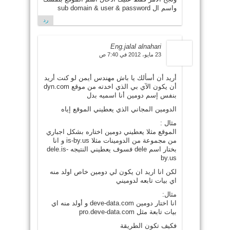
واسم ال sub domain & user & password
رد
Eng.jalal alnahari
23 مايو، 2012 في 7:40 ص
أريد أن أسألك يا باش مهندس أيمن لو كنت أريد
أن يكون الآي بي الذي اخدته من موقع dyn.com
بنفس إسم دومين أنا اسميه بدل
الدومين المجاني الذي يعطيني الموقع إياه
مثال :
الموقع مثلا يعطيني دومين اختاره بشكل اجباري
من مجموعة من الدومينات مثلا is-by.us و انا
بختار اسم dele فسوف يعطيني النتيجه dele.is-
by.us
لكن انا اريد ان يكون لي دومين خاص اولد منه
اي بيات تابعه لدوميني
مثال:
انا اختار دومين deve-data.com و أولد منه اي
بيات تابعة مثل pro.deve-data.com
فكيف تكون الطريقة