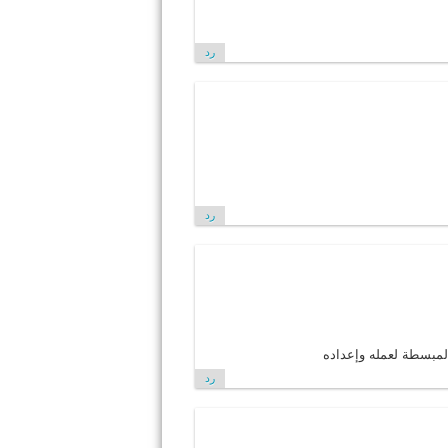
رد
رد
رد