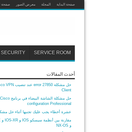
صفحة البداية
المجلة
معرض الصور
صفحة ا
SECURITY
SERVICE ROOM
أحدث المقالات
حل مشكلة error 27850 عند تنصيب
Client
حل مشكلة الشاشة البيضاء في برنامج Cisco
configuration Professional
عشرة أخطاء يجب عليك تجنبها أثناء حل مشك
مق
و NX-OS