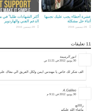
عشرة أخطاء يجب عليك تجنبها
أكثر الشهادات طلبا ً في 
أثناء حل مشكلة
الدعم الفني والهاردوير
26 ديسمبر، 2016
20 ديسمبر، 2016
11 تعليقات
أنور الرميمة
30 يونيو، 2012 في 11:21 ص
الف شكر لك خاص يا مهندس ايمن ولكل الفريق الي معاك على الا
A.Galileo
30 يونيو، 2012 في 9:11 م
راااائع
ماشاء الله عليكم