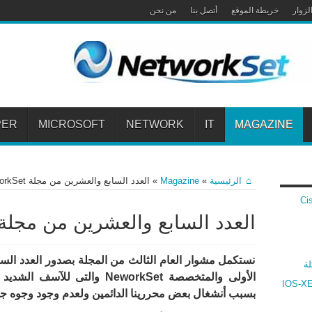
لزوار
خريطة الموقع
أتصل بنا
من نحن
PER
MICROSOFT
NETWORK
IT
MAGAZINE
الرئيسية
»
Magazine
»
العدد السابع والعشرين من مجلة NetworkSet
 Cisco VPN
العدد السابع والعشرين من مجلة etworkSet
نستكمل مشوار العام الثالث من المجلة بصدور العدد الس
لة
الأولى والمتخصصة NeworkSet والت
ارنة بين أنظمة سيسكو IOS و IOS-XR و IOS-XE
بسبب أنشغال بعض محررينا الدائمين ولعدم وجود وجوه جد