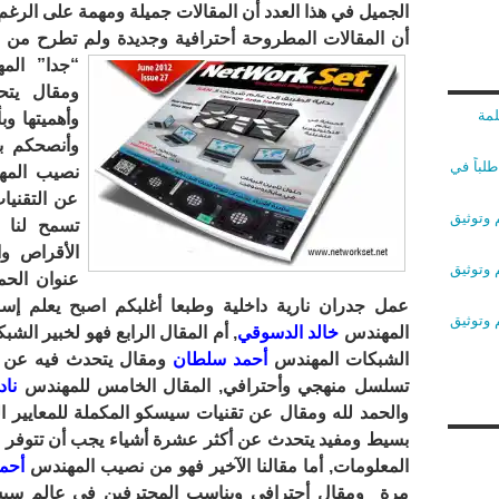
الجميل في هذا العدد أن المقالات جميلة ومهمة على الرغم 
أن المقالات المطروحة أحترافية وجديدة ولم تطرح من قب
“جدا” ال
لمة
وأهميتها و
وأنصحكم بق
لباً في
نصيب الم
عن التقني
 وتوثيق
تسمح لنا ب
الأقراص وا
 وتوثيق
عمل جدران نارية داخلية وطبعا أغلبكم اصبح يعلم إس
 وتوثيق
المهندس
خالد الدسوقي
, أم المقال الرابع فهو لخبير ا
الشبكات المهندس
أحمد سلطان
ومقال يتحدث فيه عن 
تسلسل منهجي وأحترافي, المقال الخامس للمهندس
ناد
والحمد لله ومقال عن تقنيات سيسكو المكملة للمعايير ا
بسيط ومفيد يتحدث عن أكثر عشرة أشياء يجب أن تتوفر
المعلومات, أما مقالنا الآخير فهو من نصيب المهندس
أحمد