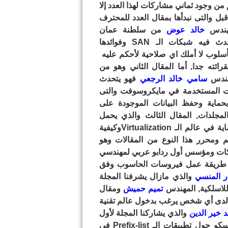
من وجود ثماني مشاركات لهذا العدد إلا
ل والتى نبدأها بمقال العدد للمحترف
مهندس
خالد عوض
من سلطنة عمان
ومقال يتحدث فيه شبكات الـ SAN وفوائدها
بأسلوب لا أملك اي صلاحية لأحكم عليه
رائته جدا, أما المقال الثاني وهو من
هندس
سامي خالد الرجعي
فهو يتحدث
ات المستخدمة في مايكروسوفت والتى
حماية وحفظ البيانات الموجودة على
لمجلدات, المقال الثالث والذي يحمل
عنوان الحماية في عالم الـ Virtualizationوكيفية
م ومحرر هذا النوع من المقالات وهو
لشبكات ومؤسس أول ردابو عربي لمهندسي
طريقة عمل فيروسات الحاسوب وفق
ر المنسي
والذي مازال يشرفنا المجلة
للاسلكية, المهندس
تميم حميش
ومقال
 لدى أي شخص يرغب بدخول عالم تقنية
 خير الدين
والذي يشاركنا المجلة لأول
مرة ومقال أحترافي ويناسب المحترفين في عالم سيسكو حول تطبيقات الـ Prefix-list في