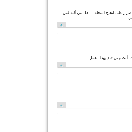
لإصرار على انجاح المجلة … هل من آلية لمن
تي
رد
. أنت ومن قام بهذا العمل
رد
رد