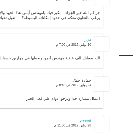
جزاكم الله خير الجزاء .. نكبر فيك يامهندس أيمن هذا الجهد وا
يرغب بالتعاون معكم في حدود إمكاناته البسيطة؟ … تقبل تحيا
عزيز
10 يوليو، 2012 في 7:00 م
الله يعطيك الف عافية مهندس أيمن ويجعلها في موازين حسناتك
حمادة جمال
24 يوليو، 2012 في 8:45 م
اعمال ممتازة جدا ونرجو ادوام علي فعل الخير
youcef
28 يوليو، 2012 في 11:06 ص