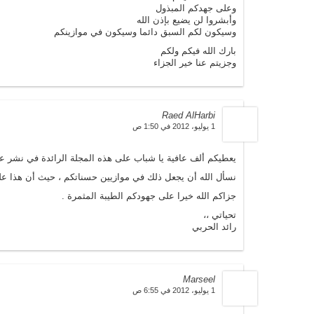
وعلى جهدكم المبذول
وأبشروا لن يضيع بإذن الله
وسيكون لكم السبق دائما وسيكون في موازينكم
بارك الله فيكم ولكم
وجزيتم عنا خير الجزاء
Raed AlHarbi
1 يوليو، 2012 في 1:50 ص
يعطيكم ألف عافية يا شباب على هذه المجلة الرائدة في نشر علم
نسأل الله أن يجعل ذلك في موازيين حسناتكم ، حيث أن هذا علم 
جزاكم الله خيرا على جهودكم الطيبة المثمرة .
تحياتي ،،
رائد الحربي
Marseel
1 يوليو، 2012 في 6:55 ص