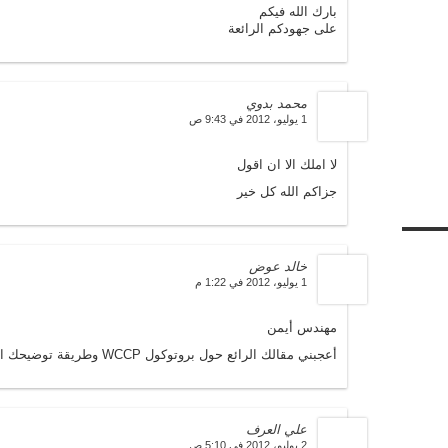
بارك الله فيكم
على جهودكم الرائعة
محمد بدوي
1 يوليو، 2012 في 9:43 ص
لا املك الا ان اقول
جزاكم الله كل خير
خالد عوض
1 يوليو، 2012 في 1:22 م
مهندس أيمن
أعجبني مقالك الرائع حول بروتوكول WCCP وطريقة توضيحك المبسطة لعمله وإعداده
علي العرف
2 يوليو، 2012 في 5:10 ص