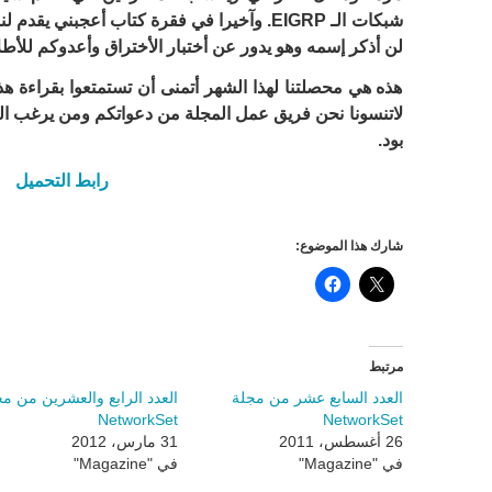
شبكات الـ EIGRP. وآخيرا في فقرة كتاب أعجب
لن أذكر إسمه وهو يدور عن أختبار الأختراق وأعدوكم للأطل
هذه هي محصلتنا لهذا الشهر أتمنى أن تستمتعوا بقراءة هذه
لاتنسونا نحن فريق عمل المجلة من دعواتكم ومن يرغب الم
بود.
رابط التحميل
شارك هذا الموضوع:
مرتبط
العدد السابع عشر من مجلة
العدد الرابع والعشرين من م
NetworkSet
NetworkSet
26 أغسطس، 2011
31 مارس، 2012
في "Magazine"
في "Magazine"