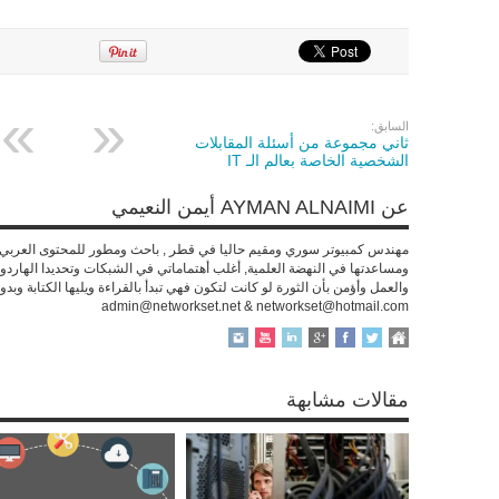
السابق:
ثاني مجموعة من أسئلة المقابلات
الشخصية الخاصة بعالم الـ IT
عن AYMAN ALNAIMI أيمن النعيمي
مهندس كمبيوتر سوري ومقيم حاليا في قطر , باحث ومطور للمحتوى العربي عل
ومساعدتها في النهضة العلمية, أغلب أهتماماتي في الشبكات وتحديدا الهارد
والعمل وأؤمن بأن الثورة لو كانت لتكون فهي تبدأ بالقراءة ويليها الكتابة وبد
admin@networkset.net & networkset@hotmail.com
مقالات مشابهة