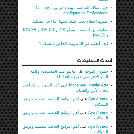
حل مشكلة الشاشة البيضاء في برنامج Cisco
configuration Professional
عشرة أخطاء يجب عليك تجنبها أثناء حل مشكلة
مقارنة بين أنظمة سيسكو IOS و IOS-XR و IOS-XE
و NX-OS
كيف أتحكم في الباندويث الخاص بالشبكة ؟
أحدث التعليقات
حمودي الدوخة
على
ما هو أسم المستخدم وكلمة
السر الأفتراضي لأجهزة TP-Link
Mohamed Ibrahim Atta
على
أكثر الشهادات طلباً في
مجال الأمن والحماية
Aya Ahmed
على
أهم البرامج الخاصة بتصميم وتوثيق
الشبكات
Aya Ahmed
على
أهم البرامج الخاصة بتصميم وتوثيق
الشبكات
Aya Ahmed
على
أهم البرامج الخاصة بتصميم وتوثيق
الشبكات