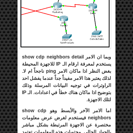
وبما ان الامر show cdp neighbors detail
يستخدم لمعرفة ارقام الـ IP للاجهزة المحيطة
بغض النظر اذا ماكان الامر ping ناجحاً ام لا.
لذلك يعتبر هذا الامر مفيداً جداً عندما يفشل احد
الراوترات في توجيه البيانات المرسلة وذلك
بتوضيح اذا ماكان هناك خطأ في اعدادات. الـ IP
لتلك الاجهزة.
اما الامر الآخر والأبسط وهو show cdp
neighbors فيستخدم لغرض عرض معلومات
مختصرة عن الاجهزة المرتبطة بشكل مباشر
بالجهاز الحالي. محتويات هذه المعلومات تعتمد