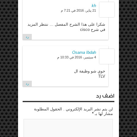
kh
21 يناير، 2016 في 7:21 م
شكرا على هذا الشرح المفصل … ننتظر المزيد
في شرح cisco
رد
Osama Ibdah
4 سبتمبر، 2016 في 10:33 م
خوي شو وظيفة ال
TLV
رد
اضف رد
لن يتم نشر البريد الإلكتروني . الحقول المطلوبة
مشار لها بـ
*