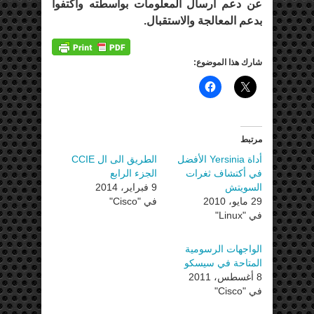
عن دعم ارسال المعلومات بواسطته واكتفوا
بدعم المعالجة والاستقبال.
شارك هذا الموضوع:
مرتبط
أداة Yersinia الأفضل
الطريق الى ال CCIE
في أكتشاف ثغرات
الجزء الرابع
السويتش
9 فبراير، 2014
29 مايو، 2010
في "Cisco"
في "Linux"
الواجهات الرسومية
المتاحة في سيسكو
8 أغسطس، 2011
في "Cisco"