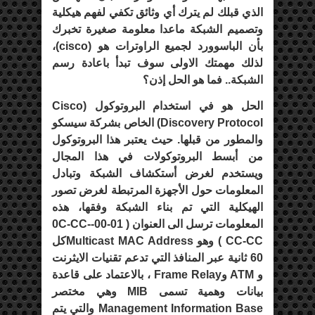
الذي قبلك لم يترك أي وثائق تكفي لفهم هيكلية
وتصميم الشبكة ماعدا معلومة صغيرة تخبرك
بأن الباسوورد لجميع الراوترات هو (cisco)،
لذلك مهمتك الاولى سوف تبدأ باعادة رسم
الشبكة.. فما هو الحل إذن؟
الحل هو في استخدام البروتوكول (Cisco
Discovery Protocol) الخاص بشركة سيسكو
والمطور من قبلها. حيث يعتبر هذا البروتوكول
من أبسط البروتوكولات في هذا المجال
ويستخدم لغرض أستكشاف الشبكة وتبادل
المعلومات حول الأجهزة المرتبطة لغرض تصور
الهيكلية التي تم بناء الشبكة وفقها، هذه
المعلومات ترسل الى العنوان ( 01-00-0C-CC-
CC-CC ) وهو Multicast MAC Addressكل
60 ثانية عبر المنافذ التي تدعم تقنيات الايثرنت
و ATM وFrame Relay ، بالاعتماد على قاعدة
بيانات وهمية تسمى MIB وهي مختصر
Management Information Base والتي يتم