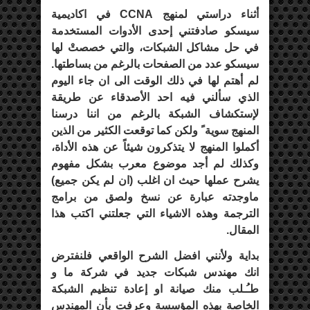
أثناء دراستي لمنهج CCNA في اكاديمية
سيسكو صادفتني إحدى الأدوات المستخدمة
في حل مشاكل الشبكات، والتي خصصتْ لها
سيسكو عدد من الصفحات بالرغم من بساطتها.
لم أهتم لها في ذلك الوقت الى ان جاء اليوم
الذي سألني فيه احد الأصدقاء عن طريقة
لإستكشاف الشبكة بالرغم من اننا درسنا
المنهج سوية ً ولكن كما توقعت الكثير من الذين
أكملوا المنهج لا يتذكرون شيئاً عن هذه الأداة،
وكذلك لم أجد موضوع معرب بشكل مفهوم
يشرح عملها حيث ان اغلب (ان لم يكن جميع)
ماوجدته عبارة عن نسخ ولصق من برامج
الترجمة وهذه الاشياء التي جعلتني اكتب هذا
المقال.
بداية ولأنني افضل الشرح الواقعي فلنفترض
انك مهندس شبكات جديد في شركة ما و
طـُـلب منك صيانة او إعادة تنظيم الشبكة
الخاصة بهذه المؤسسة وعرفت بأن المهندس