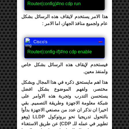
Router(config)#no cdp run
هذا الامر يستخدم لايقاف هذه الرسائل بشكل
عام ولجميع منافذ الجهاز، اما الامر :
Cisco's
Router(config-if)#no cdp enable
فيستخدم لإيقاف هذه الرسائل بشكل خاص
ولمنفذ معين.
هذا اهم مايستحق ذكره في هذا المجال وبشكل
مختصر، ولفهم الموضوع بشكل افضل
يستحسن التدرب وتجربة هذه الاوامر على
شبكة معلومة الاجهزة وطريقة التصميم. بقي
اخيرا ان نذكر ان عدد من مصنعي الاجهزة بدأوا
بالتحول تدريجيا نحو بروتوكول LLDP (وهو
تطوير في عمله للـ CDP) عن طريق الاستغناء