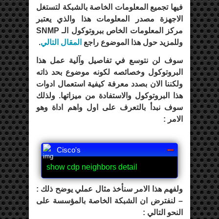
فيها تجميع المعلومات الخاصة بالشبكة لتستغل
الاجهزة مصدر المعلومات هذا والذي يعتبر
مركز المعلومات الخاص ببروتوكول الـ SNMP
وللمزيد حول هذا الموضوع راجع
المقال التالي
.
سوف لن نتوسع في تفاصيل وآلية عمل هذا
البروتوكول وخصائصه لكونه موضوع بحد ذاته
ولكننا الان بصدد معرفة كيفية استعمال ادوات
هذا البروتوكول والاستفادة من ميزاتها. ولذلك
سوف نبدأ بالتعرف على اول واهم اداة وهو
الامر :
Cisco's
show cdp neighbors detail
ولفهم هذا الامر سنأخذ مثال عملي يوضح ذلك :
– لنفترض ان الشبكة الخاصة بالمؤسسة على
النحو التالي :