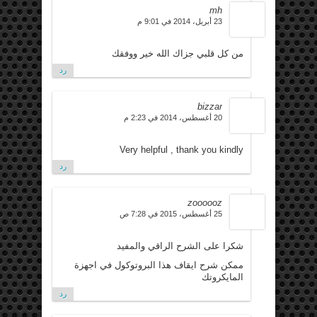
mh
23 أبريل، 2014 في 9:01 م
من كل قلبي جزاك الله خير ووفقك
رد
bizzar
20 أغسطس، 2014 في 2:23 م
Very helpful , thank you kindly
رد
zoooooz
25 أغسطس، 2015 في 7:28 ص
شكرا على الشرح الراقي والمفيد
ممكن شرح ايقاف هذا البروتوكول في اجهزة
المايكروتك
رد