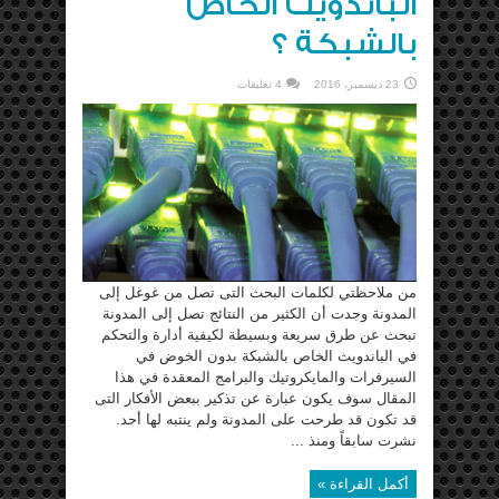
الباندويث الخاص
بالشبكة ؟
23 ديسمبر، 2016
4 تعليقات
من ملاحظتي لكلمات البحث التى تصل من غوغل إلى
المدونة وجدت أن الكثير من النتائج تصل إلى المدونة
تبحث عن طرق سريعة وبسيطة لكيفية أدارة والتحكم
في الباندويث الخاص بالشبكة بدون الخوض في
السيرفرات والمايكروتيك والبرامج المعقدة في هذا
المقال سوف يكون عبارة عن تذكير ببعض الأفكار التى
قد تكون قد طرحت على المدونة ولم ينتبه لها أحد.
نشرت سابقاً ومنذ ...
أكمل القراءة »