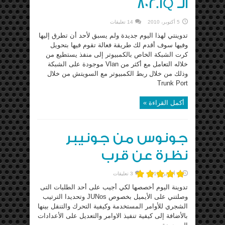
الـ 802.1Q
5 أكتوبر، 2010
14 تعليقات
تدوينتي لهذا اليوم جديدة ولم يسبق لأحد أن تطرق إليها
وفيها سوف أقدم لك طريقة فعالة تقوم فيها بتحويل
كرت الشبكة الخاص بالكمبيوتر إلى منفذ يستطيع من
خلاله التعامل مع أكثر من Vlan موجودة على الشبكة
وذلك من خلال ربط الكمبيوتر مع السويتش من خلال
Trunk Port
أكمل القراءة »
جونوس من جونيبر
نظرة عن قرب
4 أكتوبر، 2010
3 تعليقات
تدوينة اليوم أخصصها لكي أجيب على أحد الطلبات التى
وصلتني على الأيميل بخصوص JUNos وتحديدا الترتيب
الشجري للأوامر المستخدمة وكيفية التحرك والتنقل بينها
بالأضافة إلى كيفية تنفيذ الاوامر والتعديل على الأعدادات