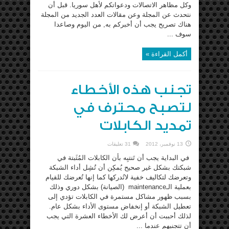
وكل مظاهر الاتصالات ودعواتكم لأهل سوريا. قبل أن
نتحدث عن المجلة وعن مقالات العدد الجديد من المجلة
هناك تصريح يجب أن أخبركم به, من اليوم وصاعدا
سوف ...
أكمل القراءة »
تجنب هذه الأخطاء
لتصبح محترف في
تمديد الكابلات
13 نوفمبر، 2012
31 تعليقات
في البداية يجب أن تَنتبِه بأن الكابلات المُثَبتة في
شبكتك بشكل غير صحيح يُمكِن أن تُشِل أداء الشبكة
وتعرضك لتكاليف خفية لاتُدركها كما إنها تُعرضك للقيام
بعملية الـmaintenance (الصيانة) بشكل دوري وذلك
بسبب ظهور مشاكل مستمرة في الكابلات تؤدي إلى
تعطيل الشبكة أو إنخفاض مستوى الأداء بشكل عام.
لذلك أحببت أن أعرض لك الأخطاء العشرة التي يجب
أن تتجنبهم عندما ...