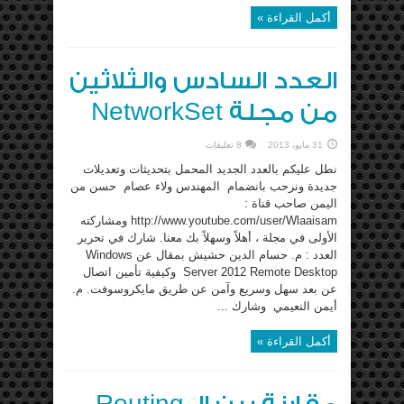
أكمل القراءة »
العدد السادس والثلاثين
من مجلة NetworkSet
31 مايو، 2013
8 تعليقات
نطل عليكم بالعدد الجديد المحمل بتحديثات وتعديلات
جديدة ونرحب بانضمام المهندس ولاء عصام حسن من
اليمن صاحب قناة :
http://www.youtube.com/user/Wlaaisam ومشاركته
الأولى في مجلة ، أهلاً وسهلاً بك معنا. شارك في تحرير
العدد : م. حسام الدين حشيش بمقال عن Windows
Server 2012 Remote Desktop وكيفية تأمين اتصال
عن بعد سهل وسريع وآمن عن طريق مايكروسوفت. م.
أيمن النعيمي وشارك ...
أكمل القراءة »