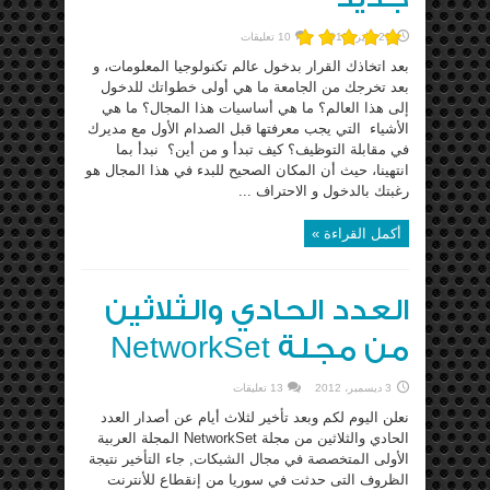
29 يناير، 2013
10 تعليقات
بعد اتخاذك القرار بدخول عالم تكنولوجيا المعلومات، و
بعد تخرجك من الجامعة ما هي أولى خطواتك للدخول
إلى هذا العالم؟ ما هي أساسيات هذا المجال؟ ما هي
الأشياء التي يجب معرفتها قبل الصدام الأول مع مديرك
في مقابلة التوظيف؟ كيف تبدأ و من أين؟ نبدأ بما
انتهينا، حيث أن المكان الصحيح للبدء في هذا المجال هو
رغبتك بالدخول و الاحتراف ...
أكمل القراءة »
العدد الحادي والثلاثين
من مجلة NetworkSet
3 ديسمبر، 2012
13 تعليقات
نعلن اليوم لكم وبعد تأخير لثلاث أيام عن أصدار العدد
الحادي والثلاثين من مجلة NetworkSet المجلة العربية
الأولى المتخصصة في مجال الشبكات, جاء التأخير نتيجة
الظروف التى حدثت في سوريا من إنقطاع للأنترنت