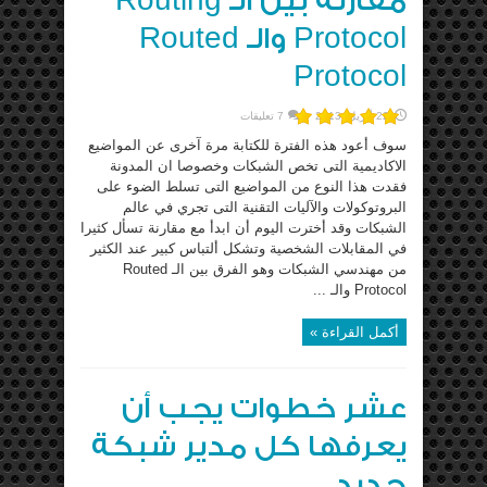
مقارنة بين الـ Routing
Protocol والـ Routed
Protocol
22 أبريل، 2013
7 تعليقات
سوف أعود هذه الفترة للكتابة مرة آخرى عن المواضيع
الاكاديمية التى تخص الشبكات وخصوصا ان المدونة
فقدت هذا النوع من المواضيع التى تسلط الضوء على
البروتوكولات والآليات التقنية التى تجري في عالم
الشبكات وقد أخترت اليوم أن ابدأ مع مقارنة تسأل كثيرا
في المقابلات الشخصية وتشكل ألتباس كبير عند الكثير
من مهندسي الشبكات وهو الفرق بين الـ Routed
Protocol والـ ...
أكمل القراءة »
عشر خطوات يجب أن
يعرفها كل مدير شبكة
جديد