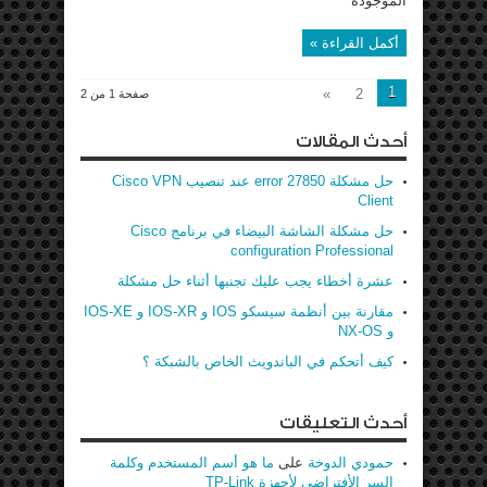
الموجودة
أكمل القراءة »
1
»
2
صفحة 1 من 2
أحدث المقالات
حل مشكلة error 27850 عند تنصيب Cisco VPN
Client
حل مشكلة الشاشة البيضاء في برنامج Cisco
configuration Professional
عشرة أخطاء يجب عليك تجنبها أثناء حل مشكلة
مقارنة بين أنظمة سيسكو IOS و IOS-XR و IOS-XE
و NX-OS
كيف أتحكم في الباندويث الخاص بالشبكة ؟
أحدث التعليقات
حمودي الدوخة
على
ما هو أسم المستخدم وكلمة
السر الأفتراضي لأجهزة TP-Link