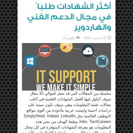
أكثر الشهادات طلبا ً
في مجال الدعم الفني
والهاردوير
20 ديسمبر، 2016
تعليق واحد
سلسلة من المقالات التى قد تصل لحوالي 15 مقال
سوف أتناول فيها أفضل الشهادات العلمية في أغلب
مجالات تقنية المعلومات وهي سوف تكون مبنية على
دراسات أجنبية وليست عربية مأخوذة من أقوى مواقع
التوظيف العالمية مثل SimplyHired, Indeed, LinkedIn
Jobs, TechCareers وطبعا الهدف من نشر هذه
المعلومات هو معرفة الشهادات المتوفرة في كل مجال.
أصبحت الأجهزة الكمبيوتر وملحقاتها كالطابعات والأجهزة