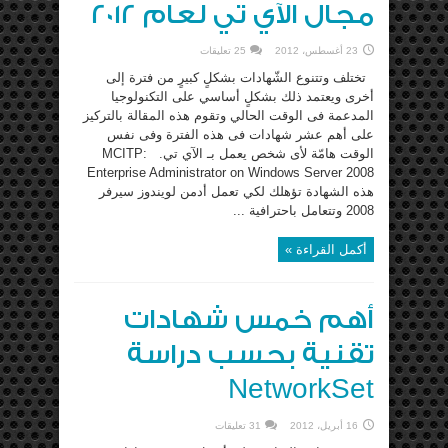
مجال الآي تي لعام 2012
23 أغسطس، 2012
25 تعليقات
تختلف وتتنوع الشّهادات بشكلٍ كبيرٍ من فترة إلى
أخرى ويعتمد ذلك بشكلٍ أساسي على التكنولوجيا
المدعمة فى الوقت الحالي وتقوم هذه المقالة بالتركيز
على أهم عشر شهادات فى هذه الفترة وفى نفس
الوقت هامّة لأى شخص يعمل بـ الآي تي. MCITP:
Enterprise Administrator on Windows Server 2008
هذه الشهادة تؤهلك لكي تعمل أدمن لويندوز سيرفر
2008 وتتعامل باحترافية ...
أكمل القراءة »
أهم خمس شهادات
تقنية بحسب دراسة
NetworkSet
16 أبريل، 2012
31 تعليقات