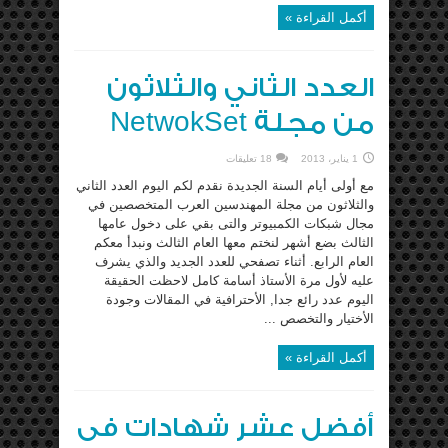
أكمل القراءة »
العدد الثاني والثلاثون
من مجلة NetwokSet
1 يناير، 2013
18 تعليقات
مع أولى أيام السنة الجديدة نقدم لكم اليوم العدد الثاني
والثلاثون من مجلة المهندسين العرب المتخصصين في
مجال شبكات الكمبيوتر والتى بقي على دخول عامها
الثالث بضع أشهر لنختم معها العام الثالث ونبدأ معكم
العام الرابع. أثناء تصفحي للعدد الجديد والذي يشرف
عليه لأول مرة الأستاذ أسامة كامل لاحظت الحقيقة
اليوم عدد رائع جدا, الأحترافية في المقالات وجودة
الأختيار والتخصص ...
أكمل القراءة »
أفضل عشر شهادات فى