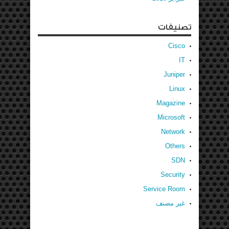
تصنيفات
Cisco
IT
Juniper
Linux
Magazine
Microsoft
Network
Others
SDN
Security
Service Room
غير مصنف