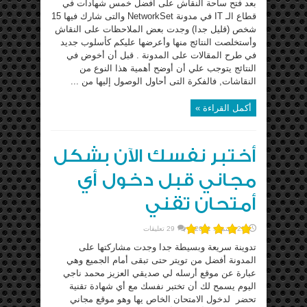
بعد فتح ساحة النقاش على أفضل خمس شهادات في
قطاع الـ IT في مدونة NetworkSet والتى شارك فيها 15
شخص (قليل جدا) وجدت بعض الملاحظات على النقاش
وأستخلصت النتائج منها وأعرضها عليكم كأسلوب جديد
في طرح المقالات على المدونة . قبل أن أخوض في
النتائج يتوجب علي أن أوضح أهمية هذا النوع من
النقاشات, فالفكرة التى أحاول الوصول إليها من ...
أكمل القراءة »
أختبر نفسك الآن بشكل
مجاني قبل دخول أي
أمتحان تقني
21 سبتمبر، 2011
29 تعليقات
تدوينة سريعة وبسيطة جدا وجدت مشاركتها على
المدونة أفضل من تويتر حتى تبقى أمام الجميع وهي
عبارة عن موقع أرسله لي صديقي العزيز محمد ناجي
اليوم يسمح لك أن تختبر نفسك مع أي شهادة تقنية
تحضر لدخول الامتحان الخاص يها وهو موقع مجاني