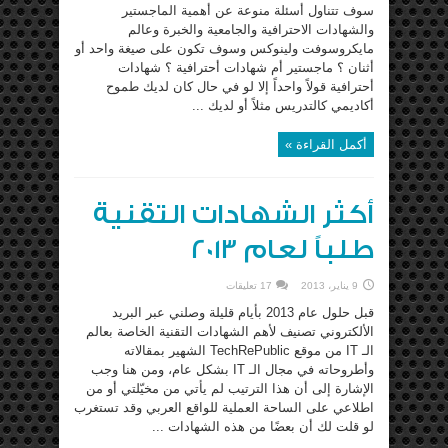
سوف تتناول أسئلة منوعة عن أهمية الماجستير
والشهادات الاحترافية والجامعية والخبرة وعالم
مايكروسوفت ولينوكس وسوف تكون على صيغة واحد أو
أثنان ؟ ماجستير أم شهادات أحترافية ؟ شهادات
أحترافية قولاً واحداً إلا لو في حال كان لديك طموح
أكاديمي كالتدريس مثلاً أو لديك ...
أكمل القراءة »
أكثر الشهادات التقنية
طلباً لعام 2013
9 يناير، 2013
17 تعليقات
قبل حلول عام 2013 بأيام قليلة وصلني عبر البريد
الألكتروني تصنيف لأهم الشهادات التقنية الخاصة بعالم
الـ IT من موقع TechRePublic الشهير بمقالاته
وأطروحاته في مجال الـ IT بشكل عام، ومن هنا وجب
الإشارة إلى أن هذا الترتيب لم يأتي من مخيّلتي أو من
اطلاعي على الساحة العملية للواقع العربي وقد تستغرب
لو قلت لك أن بعضًا من هذه الشهادات ...