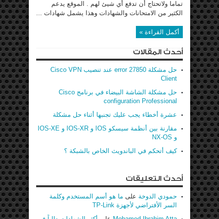
تماما ولاتحتاج أن تدفع أي شيئ لهم . الموقع يدعم
الكثير من الامتحانات والشهادات وهذا يشمل شهادات ...
أكمل القراءة »
أحدث المقالات
حل مشكلة error 27850 عند تنصيب Cisco VPN
Client
حل مشكلة الشاشة البيضاء في برنامج Cisco
configuration Professional
عشرة أخطاء يجب عليك تجنبها أثناء حل مشكلة
مقارنة بين أنظمة سيسكو IOS و IOS-XR و IOS-XE
و NX-OS
كيف أتحكم في الباندويث الخاص بالشبكة ؟
أحدث التعليقات
حمودي الدوخة
على
ما هو أسم المستخدم وكلمة
السر الأفتراضي لأجهزة TP-Link
Mohamed Ibrahim Atta
على
أكثر الشهادات طلباً في