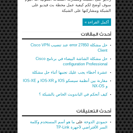
سوف أوضح لكم كيفية عمل محطة بث فيديو على
الشبكة ومشاركتها على الشبكة
أكمل القراءة »
أحدث المقالات
حل مشكلة error 27850 عند تنصيب Cisco VPN
Client
حل مشكلة الشاشة البيضاء في برنامج Cisco
configuration Professional
عشرة أخطاء يجب عليك تجنبها أثناء حل مشكلة
مقارنة بين أنظمة سيسكو IOS و IOS-XR و IOS-XE
و NX-OS
كيف أتحكم في الباندويث الخاص بالشبكة ؟
أحدث التعليقات
حمودي الدوخة
على
ما هو أسم المستخدم وكلمة
السر الأفتراضي لأجهزة TP-Link