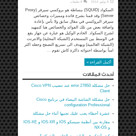
8 يوليو، 2014
8 تعليقات
السكواد (SQUID) ببساطة هو بروكسي سيرفر (Proxy
Server) وقد قمنا بشرح فائدة ومميزات وخصائص
سيرفر البروكسي في مقال سابق ولا بأس بإعادة
واضافة بعض من تلك الفوائد والخصائص هنا كتمهيد
لشرح السكواد. الخادم الوكيل هو عبارة عن جهاز يقع
في الوسط بين المستخدم (الشبكة المحلية) والانترنت
(الشبكة العالمية) ويهدف الى تسريع التصفح وجعله اكثر
امناً بواسطة احتوائه ذاكرة كاش تقوم ...
أكمل القراءة »
أحدث المقالات
حل مشكلة error 27850 عند تنصيب Cisco VPN
Client
حل مشكلة الشاشة البيضاء في برنامج Cisco
configuration Professional
عشرة أخطاء يجب عليك تجنبها أثناء حل مشكلة
مقارنة بين أنظمة سيسكو IOS و IOS-XR و IOS-XE
و NX-OS
كيف أتحكم في الباندويث الخاص بالشبكة ؟