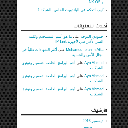
و NX-OS
كيف أتحكم في الباندويث الخاص بالشبكة ؟
أحدث التعليقات
حمودي الدوخة
على
ما هو أسم المستخدم وكلمة
السر الأفتراضي لأجهزة TP-Link
Mohamed Ibrahim Atta
على
أكثر الشهادات طلباً في
مجال الأمن والحماية
Aya Ahmed
على
أهم البرامج الخاصة بتصميم وتوثيق
الشبكات
Aya Ahmed
على
أهم البرامج الخاصة بتصميم وتوثيق
الشبكات
Aya Ahmed
على
أهم البرامج الخاصة بتصميم وتوثيق
الشبكات
الأرشيف
ديسمبر 2016