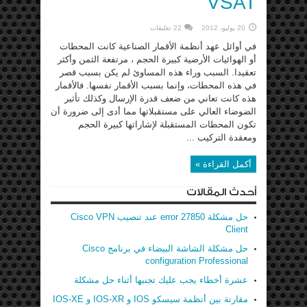
VSAT
20 يوليو، 2012
22 تعليقات
في أوائل عهد أنظمة الأقمار الصناعية كانت المحطات
أو الهوائيات الأرضية كبيرة الحجم ، مرتفعة الثمن وأكثر
تعقيدا. السبب وراء هذه المساوئ لم يكن بسبب قصر
في هذه المحطات، وإنما بسبب الأقمار نفسها. فالأقمار
هذه كانت تعاني من ضعف قدرة الإرسال وكذلك تأثير
الضوضاء العالي على مستقبلاتها مما أدى إلى ضرورة أن
تكون المحطات المستقبلة لإشاراتها كبيرة الحجم
ومعقدة التركيب ...
أكمل القراءة »
أحدث المقالات
حل مشكلة error 27850 عند تنصيب Cisco VPN
Client
حل مشكلة الشاشة البيضاء في برنامج Cisco
configuration Professional
عشرة أخطاء يجب عليك تجنبها أثناء حل مشكلة
مقارنة بين أنظمة سيسكو IOS و IOS-XR و IOS-XE