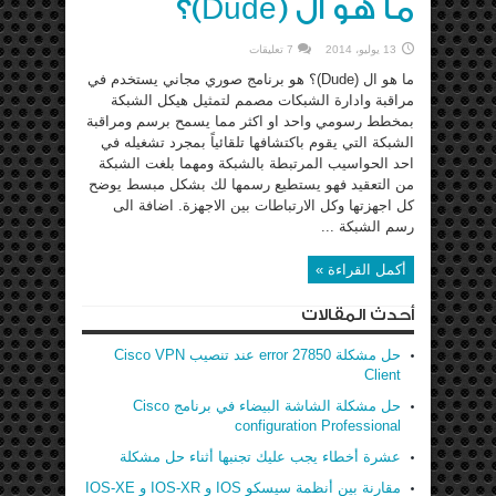
ما هو ال (Dude)؟
13 يوليو، 2014
7 تعليقات
ما هو ال (Dude)؟ هو برنامج صوري مجاني يستخدم في
مراقبة وادارة الشبكات مصمم لتمثيل هيكل الشبكة
بمخطط رسومي واحد او اكثر مما يسمح برسم ومراقبة
الشبكة التي يقوم باكتشافها تلقائياً بمجرد تشغيله في
احد الحواسيب المرتبطة بالشبكة ومهما بلغت الشبكة
من التعقيد فهو يستطيع رسمها لك بشكل مبسط يوضح
كل اجهزتها وكل الارتباطات بين الاجهزة. اضافة الى
رسم الشبكة ...
أكمل القراءة »
أحدث المقالات
حل مشكلة error 27850 عند تنصيب Cisco VPN
Client
حل مشكلة الشاشة البيضاء في برنامج Cisco
configuration Professional
عشرة أخطاء يجب عليك تجنبها أثناء حل مشكلة
مقارنة بين أنظمة سيسكو IOS و IOS-XR و IOS-XE