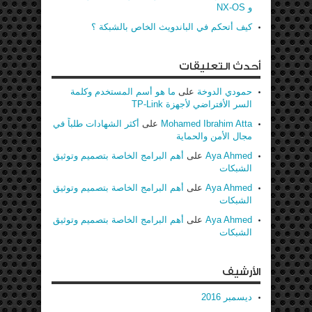
و NX-OS
كيف أتحكم في الباندويث الخاص بالشبكة ؟
أحدث التعليقات
حمودي الدوخة
على
ما هو أسم المستخدم وكلمة
السر الأفتراضي لأجهزة TP-Link
Mohamed Ibrahim Atta
على
أكثر الشهادات طلباً في
مجال الأمن والحماية
Aya Ahmed
على
أهم البرامج الخاصة بتصميم وتوثيق
الشبكات
Aya Ahmed
على
أهم البرامج الخاصة بتصميم وتوثيق
الشبكات
Aya Ahmed
على
أهم البرامج الخاصة بتصميم وتوثيق
الشبكات
الأرشيف
ديسمبر 2016