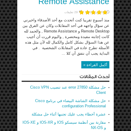
Remote Assistance
19 يناير، 2012
29 تعليقات
منذ أسبوع تقريبا كنت أتحدث مع أحد الأصدقاء واخبرني
عن سؤال واجهه في أحد المقابلات وكان عن الفرق بين
Remote Desktop و Remote Assistance , والحمد لله
كانت إجابته مفيدة ومختصرة , واليوم قررت أن أجيب
عن هذا السؤال بشكل كامل والكمال لله لأن مثل هذه
الأسئلة تطرح عادة في المقابلات الشخصية . في
البداية يجب أن نتفق أن كلا ...
أكمل القراءة »
أحدث المقالات
حل مشكلة error 27850 عند تنصيب Cisco VPN
Client
حل مشكلة الشاشة البيضاء في برنامج Cisco
configuration Professional
عشرة أخطاء يجب عليك تجنبها أثناء حل مشكلة
مقارنة بين أنظمة سيسكو IOS و IOS-XR و IOS-XE
و NX-OS