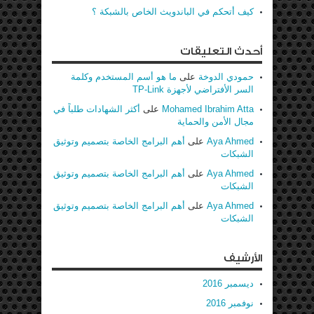
كيف أتحكم في الباندويث الخاص بالشبكة ؟
أحدث التعليقات
حمودي الدوخة
على
ما هو أسم المستخدم وكلمة
السر الأفتراضي لأجهزة TP-Link
Mohamed Ibrahim Atta
على
أكثر الشهادات طلباً في
مجال الأمن والحماية
Aya Ahmed
على
أهم البرامج الخاصة بتصميم وتوثيق
الشبكات
Aya Ahmed
على
أهم البرامج الخاصة بتصميم وتوثيق
الشبكات
Aya Ahmed
على
أهم البرامج الخاصة بتصميم وتوثيق
الشبكات
الأرشيف
ديسمبر 2016
نوفمبر 2016