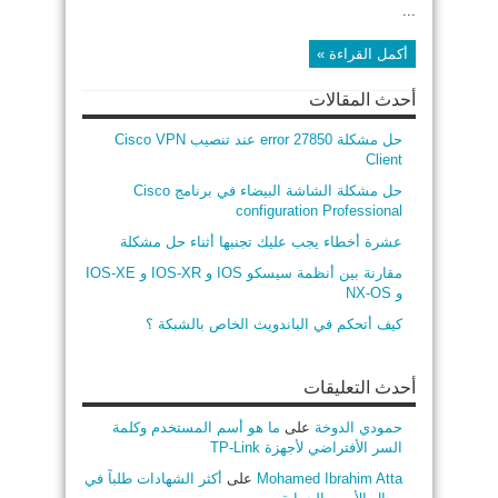
...
أكمل القراءة »
أحدث المقالات
حل مشكلة error 27850 عند تنصيب Cisco VPN
Client
حل مشكلة الشاشة البيضاء في برنامج Cisco
configuration Professional
عشرة أخطاء يجب عليك تجنبها أثناء حل مشكلة
مقارنة بين أنظمة سيسكو IOS و IOS-XR و IOS-XE
و NX-OS
كيف أتحكم في الباندويث الخاص بالشبكة ؟
أحدث التعليقات
حمودي الدوخة
على
ما هو أسم المستخدم وكلمة
السر الأفتراضي لأجهزة TP-Link
Mohamed Ibrahim Atta
على
أكثر الشهادات طلباً في