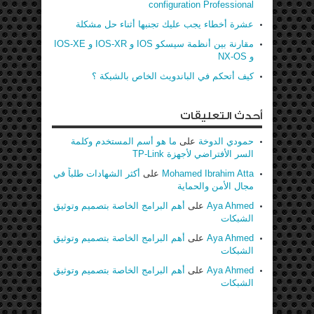
configuration Professional
عشرة أخطاء يجب عليك تجنبها أثناء حل مشكلة
مقارنة بين أنظمة سيسكو IOS و IOS-XR و IOS-XE
و NX-OS
كيف أتحكم في الباندويث الخاص بالشبكة ؟
أحدث التعليقات
حمودي الدوخة
على
ما هو أسم المستخدم وكلمة
السر الأفتراضي لأجهزة TP-Link
Mohamed Ibrahim Atta
على
أكثر الشهادات طلباً في
مجال الأمن والحماية
Aya Ahmed
على
أهم البرامج الخاصة بتصميم وتوثيق
الشبكات
Aya Ahmed
على
أهم البرامج الخاصة بتصميم وتوثيق
الشبكات
Aya Ahmed
على
أهم البرامج الخاصة بتصميم وتوثيق
الشبكات