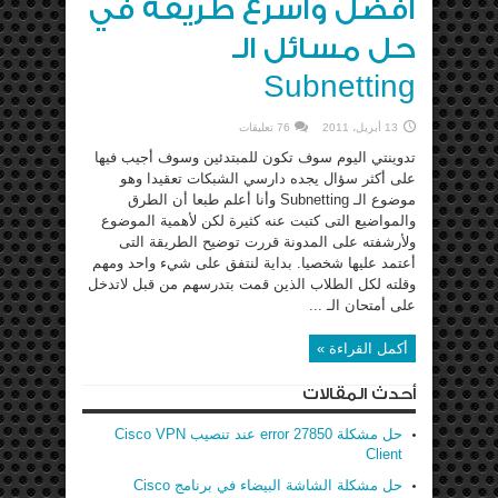
أفضل وأسرع طريقة في
حل مسائل الـ
Subnetting
13 أبريل، 2011
76 تعليقات
تدوينتي اليوم سوف تكون للمبتدئين وسوف أجيب فيها
على أكثر سؤال يجده دارسي الشبكات تعقيدا وهو
موضوع الـ Subnetting وأنا أعلم طبعا أن الطرق
والمواضيع التى كتبت عنه كثيرة لكن لأهمية الموضوع
ولأرشفته على المدونة قررت توضيح الطريقة التى
أعتمد عليها شخصيا. بداية لنتفق على شيء واحد ومهم
وقلته لكل الطلاب الذين قمت بتدرسهم من قبل لاتدخل
على أمتحان الـ ...
أكمل القراءة »
أحدث المقالات
حل مشكلة error 27850 عند تنصيب Cisco VPN
Client
حل مشكلة الشاشة البيضاء في برنامج Cisco