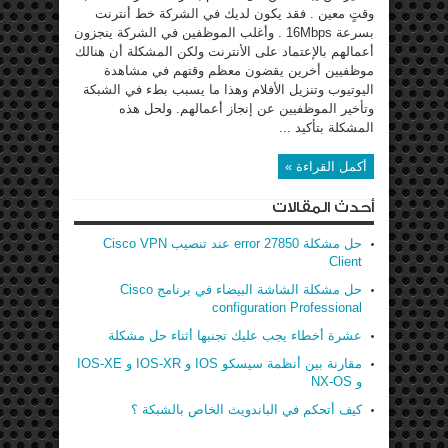
وقتٍ معين . فقد يكون لديك في الشركة خط أنترنت
بسرعة 16Mbps . وأغلب الموظفين في الشركة ينجزون
أعمالهم بالإعتماد على الأنترنت ولكن المشكلة أن هنالك
موظفيين أخرين يقضون معظم وقتهم في مشاهدة
اليوتيوب وتنزيل الأفلام وهذا ما يسبب بطء في الشبكة
وتأخير الموظفيين عن إنجاز أعمالهم. ولحل هذه
المشكلة بتأكيد ...
أكمل القراءة »
أحدث المقالات
حل مشكلة error 27850 عند تنصيب Cisco VPN
Client
حل مشكلة الشاشة البيضاء في برنامج Cisco
configuration Professional
عشرة أخطاء يجب عليك تجنبها أثناء حل مشكلة
مقارنة بين أنظمة سيسكو IOS و IOS-XR و IOS-XE
و NX-OS
كيف أتحكم في الباندويث الخاص بالشبكة ؟