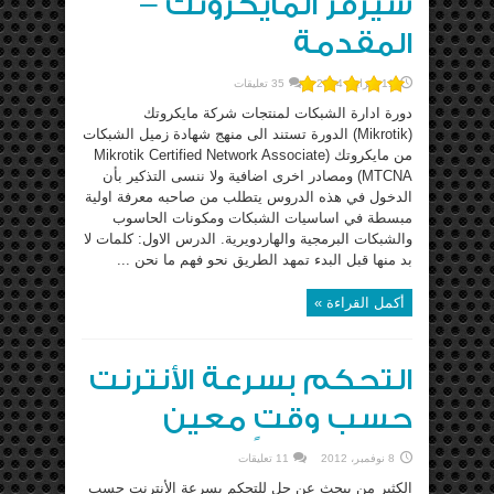
سيرفر المايكروتك –
المقدمة
11 فبراير، 2014
35 تعليقات
دورة ادارة الشبكات لمنتجات شركة مايكروتك
(Mikrotik) الدورة تستند الى منهج شهادة زميل الشبكات
من مايكروتك (Mikrotik Certified Network Associate
MTCNA) ومصادر اخرى اضافية ولا ننسى التذكير بأن
الدخول في هذه الدروس يتطلب من صاحبه معرفة اولية
مبسطة في اساسيات الشبكات ومكونات الحاسوب
والشبكات البرمجية والهاردويرية. الدرس الاول: كلمات لا
بد منها قبل البدء تمهد الطريق نحو فهم ما نحن ...
أكمل القراءة »
التحكم بسرعة الأنترنت
حسب وقتٍ معين
8 نوفمبر، 2012
11 تعليقات
الكثير من يبحث عن حل للتحكم بسرعة الأنترنت حسب