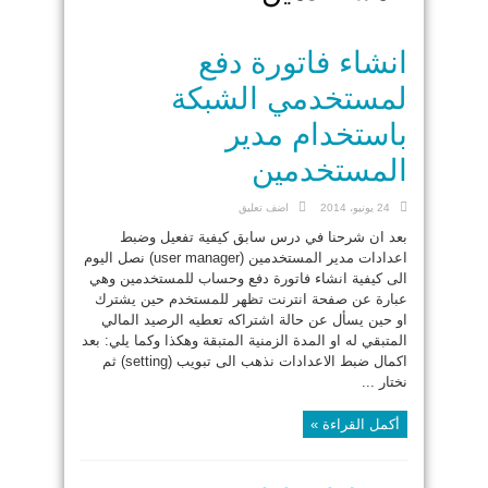
انشاء فاتورة دفع
لمستخدمي الشبكة
باستخدام مدير
المستخدمين
24 يونيو، 2014
اضف تعليق
بعد ان شرحنا في درس سابق كيفية تفعيل وضبط
اعدادات مدير المستخدمين (user manager) نصل اليوم
الى كيفية انشاء فاتورة دفع وحساب للمستخدمين وهي
عبارة عن صفحة انترنت تظهر للمستخدم حين يشترك
او حين يسأل عن حالة اشتراكه تعطيه الرصيد المالي
المتبقي له او المدة الزمنية المتبقة وهكذا وكما يلي: بعد
اكمال ضبط الاعدادات نذهب الى تبويب (setting) ثم
نختار ...
أكمل القراءة »