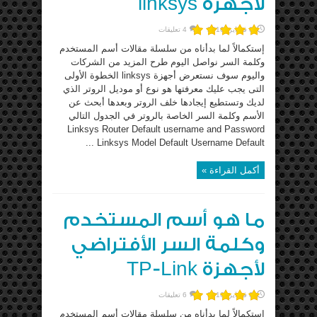
لأجهزة linksys
8 فبراير، 2016
4 تعليقات
إستكمالاً لما بدأناه من سلسلة مقالات أسم المستخدم
وكلمة السر نواصل اليوم طرح المزيد من الشركات
واليوم سوف نستعرض أجهزة linksys الخطوة الأولى
التى يجب عليك معرفتها هو نوع أو موديل الروتر الذي
لديك وتستطيع إيجادها خلف الروتر وبعدها أبحث عن
الأسم وكلمة السر الخاصة بالروتر في الجدول التالي
Linksys Router Default username and Password
Linksys Model Default Username Default ...
أكمل القراءة »
ما هو أسم المستخدم
وكلمة السر الأفتراضي
لأجهزة TP-Link
8 فبراير، 2016
6 تعليقات
إستكمالاً لما بدأناه من سلسلة مقالات أسم المستخدم