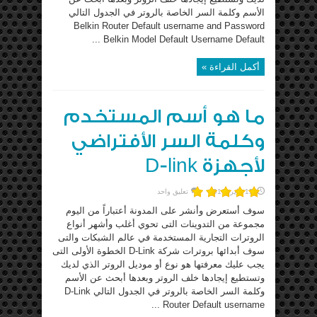
الأسم وكلمة السر الخاصة بالروتر في الجدول التالي
Belkin Router Default username and Password
Belkin Model Default Username Default ...
أكمل القراءة »
ما هو أسم المستخدم
وكلمة السر الأفتراضي
لأجهزة D-link
15 يناير، 2016
تعليق واحد
سوف أستعرض وأنشر على المدونة أعتباراً من اليوم
مجموعة من التدوينات التى تحوي أغلب وأشهر أنواع
الروترات التجارية المستخدمة في عالم الشبكات والتى
سوف أبدائها بروترات شركة D-Link الخطوة الأولى التى
يجب عليك معرفتها هو نوع أو موديل الروتر الذي لديك
وتستطيع إيجادها خلف الروتر وبعدها أبحث عن الأسم
وكلمة السر الخاصة بالروتر في الجدول التالي D-Link
Router Default username ...