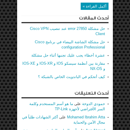
أكمل القراءة »
أحدث المقالات
حل مشكلة error 27850 عند تنصيب Cisco VPN
Client
حل مشكلة الشاشة البيضاء في برنامج Cisco
configuration Professional
عشرة أخطاء يجب عليك تجنبها أثناء حل مشكلة
مقارنة بين أنظمة سيسكو IOS و IOS-XR و IOS-XE
و NX-OS
كيف أتحكم في الباندويث الخاص بالشبكة ؟
أحدث التعليقات
حمودي الدوخة
على
ما هو أسم المستخدم وكلمة
السر الأفتراضي لأجهزة TP-Link
Mohamed Ibrahim Atta
على
أكثر الشهادات طلباً في
مجال الأمن والحماية