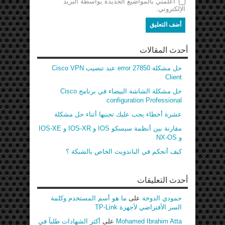
أعلمني بالمواضيع الجديدة بواسطة البريد
الإلكتروني.
أحدث المقالات
حل مشكلة error 27850 عند تنصيب Cisco VPN
Client
حل مشكلة الشاشة البيضاء في برنامج Cisco
configuration Professional
عشرة أخطاء يجب عليك تجنبها أثناء حل مشكلة
مقارنة بين أنظمة سيسكو IOS و IOS-XR و IOS-XE
و NX-OS
كيف أتحكم في الباندويث الخاص بالشبكة ؟
أحدث التعليقات
حمودي الدوخة
على
ما هو أسم المستخدم وكلمة
السر الأفتراضي لأجهزة TP-Link
Mohamed Ibrahim Atta
على
أكثر الشهادات طلباً في