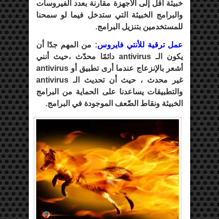
خبيثة أقل إلى الأجهزة مقارنة بعدد الفيروسات
والبرامج الخبيثة التي ستدخل فيما لو سمحنا
للمستخدمين بتنزيل البرامج.
عمل ترقية للأنتي فايروس
: من المهم جدًا أن
يكون الـ antivirus دائمًا محدّث ،حيث أنني
أشعر بالإنزعاج عندما أرى تطبيق أو antivirus
غير محدث ، حيث أن تحديث الـ antivirus
والتطبيقات يساعدنا على الحماية من البرامج
الخبيثة ونقاط الضّعف الموجودة في البرامج.