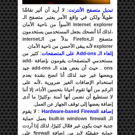
تبديل متصفح الأنترنت
: لا أريد أن أثير نقاشًا
طويلأً ولكن في واقع الأمر يعتبر متصفح الـ
Internet explorer الأسوأ من ناحية الأمان
،لذلك أنا أنصحك بجعل المستخدمين يستخدمون
متصفح الـFirefox بدلاً من الـinternet
explorer لأنه يبقى الأحسن من ناحية الأمان.
إلغاء الـ Add-ons على المتصفحات
: كثير من
مستخدمي المتصفحات يقومون بإضافة add-
ons . حيث أن بعض هذه الـ add-ons جيد
وبعضها غير جيد لذلك أنا انصح بشدة بعدم
استخدام الإضافات الغير ضرورية ،لأنه على
الرغم من أنها تقوم أحيانا بتحسين الأداء، إلا أننا
لا نستطيع أن نضمن أنها آمنة ،وكثيرًا ما أدى
إضافة بعضها إلى توقف الجهاز عن العمل.
إضافة Hardware-based Firewall
: لا يقوم
الـ built-in windows firewall بعمل حماية
جدية حيث يكون غير فعّال كثيرًا، لذلك إذا أردت
حماية حقيقيّة لابد من إضافة firewall على