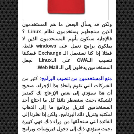
ولكن قد يسأل البعض ما هم المستخدمون
الذين سنجعلهم يستخدمون نظام Linux ؟
فالإجابة ستكون بأنهم المستخدمون الذين لا
يملكون برامج تعمل على windows فقط،
فمثلا إذا كنا نستعمل الـ Exchange فيمكننا
تنصيب الـOWA على الـLinux لجعل
المستخدمين يدخلون إلى الـ Web Mail.
منع المستخدمين من تنصيب البرامج
: كثير من
الشركات التي تقوم باتخاذ هذا الإجراء، صحيح
أن هذا سيؤدي إلى بعض الإزعاج لك كمدير
للشبكة ،حيث ستضطر دائمًا كل ما احتاج أحد
المستخدمين لتنزيل برنامج ما إلى الذهاب
لمكتبه وتنزيل ذلك البرنامج، ولكن إذا نظرنا إلى
الفائدة التي سنحقّقها من وراء ذلك فهي كبيرة
،حيث سيؤدي ذلك إلى دخول فيروسات وبرامج