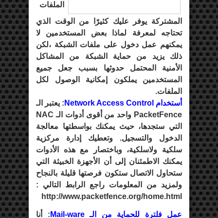
الملفات
المشتركة يوفر عليك كثيرًا من الوقت الذي
تحتاجه لمعرفة لماذا بعض المستخدمين لا
يمكنهم عمل دخول على ملفات الشبكة ،لكن
ذلك يزيد من حماية الشبكة من المشاكل
الأمنية المحتمل حدوثها بسبب جعل جميع
المستخدمين يملكون إمكانية الوصول لكل
الملفات.
أستخدام Network Access Control
: يعتبر الـ
PacketFence واحد من أقوى أدوات الـ NAC
التي ستجدها، حيث يمكنك بواسطتها معالجة
الدخول والتسجيل. وتعطيك إدارة مركزية
سلكية ولاسلكية، وباختصار مع هذه الأدوات
يمكنك الاطمئنان إلى أن الأجهزة الخبيثة التي
ستحاول الاتصال ستكون فرصتها قليلة بالنجاح
ولمزيد من المعلومات راجع الرابط التالي :
http://www.packetfence.org/home.html
عمل فلترة للحماية من الـ Mail-ware
: أنا