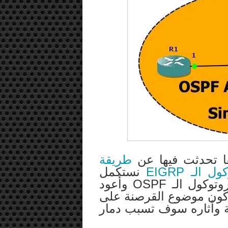
قا تحدثت فيها عن
طريقة
نستكمل
اليوم حديثنا مع طريقة الأعداد في بروتوكول الـ OSPF وأعود
ر كون موضوع القرصنة على
 غاية السهولة وأثاره سوف تسبب دمار