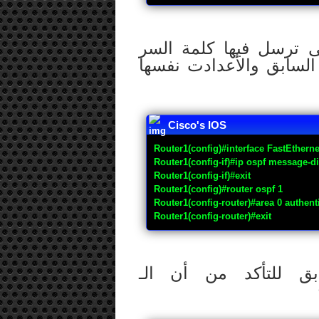
لتى ترسل فيها كلمة السر
سابق والأعدادت نفسها
Cisco's IOS
Router1(config)#interface FastEtherne
Router1(config-if)#ip ospf message-d
Router1(config-if)#exit
Router1(config)#router ospf 1
Router1(config-router)#area 0 authen
Router1(config-router)#exit
ق للتأكد من أن الـ