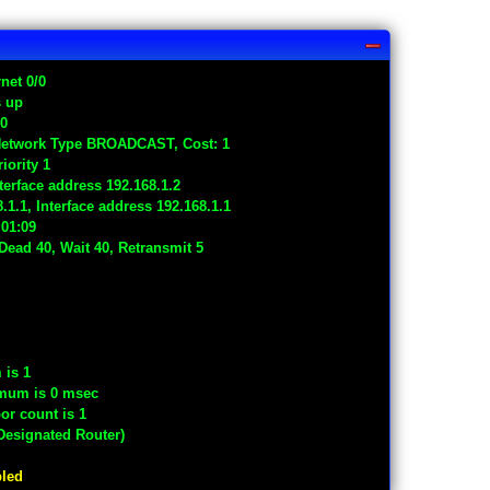
net 0/0
s up
 0
, Network Type BROADCAST, Cost: 1
iority 1
terface address 192.168.1.2
.1.1, Interface address 192.168.1.1
:01:09
 Dead 40, Wait 40, Retransmit 5
 is 1
imum is 0 msec
or count is 1
Designated Router)
bled