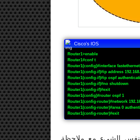
Cisco's IOS
Router1>enable
Router1#conf t
Router1(config)#interface fastethernet
Router1(config-if)#ip address 192.168
Router1(config-if)#ip ospf authentica
Router1(config-if)#no shutdown
Router1(config-if)#exit
Router1(config)#router ospf 1
Router1(config-router)#network 192.16
Router1(config-router)#area 0 authent
Router1(config-router)#exit
م بنفس الشيء مع ملاحظة