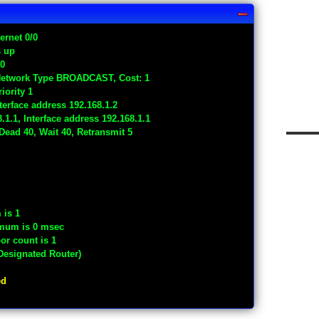
ernet 0/0
s up
 0
, Network Type BROADCAST, Cost: 1
iority 1
terface address 192.168.1.2
.1.1, Interface address 192.168.1.1
 Dead 40, Wait 40, Retransmit 5
 is 1
imum is 0 msec
or count is 1
Designated Router)
ed