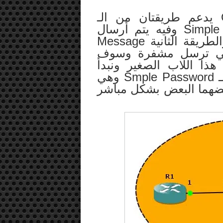
بداية أحب أن أذكر أن للـ OSPF يدعم طريقتان من الـ
Authentication الـ Simple Password Auth وفيه يتم أرسال
كلمة السر على شكل Clear Text والطريقة الثانية Message
Digest Authent أو MD5 وهي ترسل مشفرة وسوف
هذا اللاب الصغير ونبدأ
بالروتر الأول ونقوم بتطبيق طريقة الـ Smple Password وهي
عضهما البعض بشكل مباشر