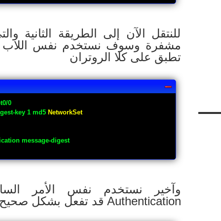
للنتقل الآن إلى الطريقة الثانية وا
مشفرة وسوف نستخدم نفس اللاب ال
تطبق على كلا الروتران
t0/0
igest-key 1 md5
NetworkSet
tication message-digest
وآخير نستخدم نفس الأمر الساب
Authentication قد تفعل بشكل صحيح