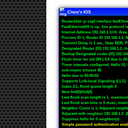
Cisco's IOS
Router1#sh ip ospf interface fastEther
FastEthernet0/0 is up, line protocol i
Internet Address 192.168.1.1/24, Area
Process ID 1, Router ID 192.168.1.1
Transmit Delay is 1 sec, State BDR, Pr
Designated Router (ID) 192.168.1.2, In
Backup Designated router (ID) 192.168
Flush timer for old DR LSA due in 00
Timer intervals configured, Hello 10,
oob-resync timeout 40
Hello due in 00:00:02
Supports Link-local Signaling (LLS)
Index 1/1, flood queue length 0
Next 0x0(0)/0x0(0)
Last flood scan length is 1, maximum
Last flood scan time is 0 msec, max
Neighbor Count is 1, Adjacent neighb
Adjacent with neighbor 192.168.1.2 (
Suppress hello for 0 neighbor(s)
Simple password authentication ena