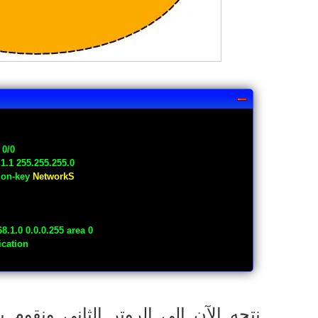
 0/0
.1.1 255.255.255.0
tion-key
NetworkS
8.1.0 0.0.0.255 area 0
ication
نتجه الآن إلى الروتر الثاني ونقو