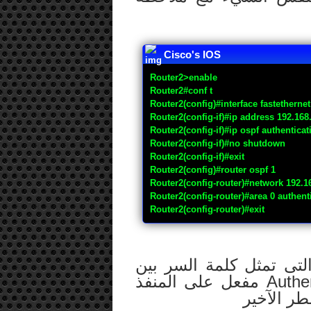
Cisco's IOS
Router2>enable
Router2#conf t
Router2(config)#interface fastethernet
Router2(config-if)#ip address 192.168
Router2(config-if)#ip ospf authentica
Router2(config-if)#no shutdown
Router2(config-if)#exit
Router2(config)#router ospf 1
Router2(config-router)#network 192.16
Router2(config-router)#area 0 authent
Router2(config-router)#exit
يع ملاحظة كلمة NetworkS والتى تمثل كلمة السر بين
الروتران وللتأكد من أن الـ Authentication مفعل على المنفذ
طر الآخير