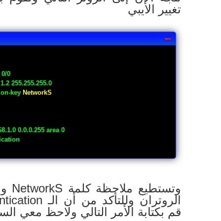
تغيير الأيبي
 0/0
.1.2 255.255.255.0
tion-key
NetworkS
8.1.0 0.0.0.255 area 0
ication
وتستط
قم بكتابة الأمر التالي ولاحظ معي الس