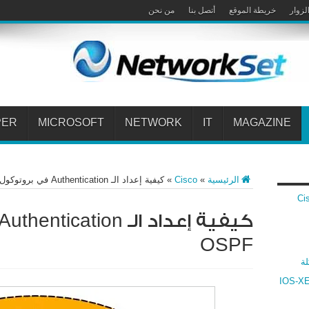
لزوار
خريطة الموقع
أتصل بنا
من نحن
PER
MICROSOFT
NETWORK
IT
MAGAZINE
الرئيسية
»
Cisco
»
كيفية إعداد الـ Authentication في بروتوكول الـ OSPF
 Cisco VPN
OSPF
لة
ارنة بين أنظمة سيسكو IOS و IOS-XR و IOS-XE