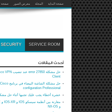
صفحة البداية
المجلة
معرض الصور
صفحة ا
SECURITY
SERVICE ROOM
أحدث المقالات
حل مشكلة error 27850 عند تنصيب
Client
حل مشكلة الشاشة البيضاء في برنامج Cisco
configuration Professional
عشرة أخطاء يجب عليك تجنبها أثناء حل مشك
مق
و NX-OS