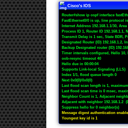
Cisco's IOS
Router#show ip ospf interface fastEth
FastEthernet0/0 is up, line protocol i
Internet Address 192.168.1.1/30, Area
Process ID 1, Router ID 192.168.1.1
Transmit Delay is 1 sec, State BDR, Pr
Designated Router (ID) 192.168.1.2, In
Backup Designated router (ID) 192.168
Timer intervals configured, Hello 10,
oob-resync timeout 40
Hello due in 00:00:04
Supports Link-local Signaling (LLS)
Index 1/1, flood queue length 0
Next 0x0(0)/0x0(0)
Last flood scan length is 1, maximum
Last flood scan time is 0 msec, max
Neighbor Count is 1, Adjacent neighb
Adjacent with neighbor 192.168.1.2 (
Suppress hello for 0 neighbor(s)
Message digest authentication enabl
Youngest key id is 1