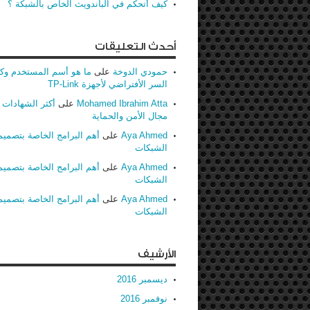
كيف أتحكم في الباندويث الخاص بالشبكة ؟
أحدث التعليقات
حمودي الدوخة
على
ما هو أسم المستخدم وك
السر الأفتراضي لأجهزة TP-Link
Mohamed Ibrahim Atta
على
أكثر الشهادات ط
مجال الأمن والحماية
Aya Ahmed
على
أهم البرامج الخاصة بتصميم
الشبكات
Aya Ahmed
على
أهم البرامج الخاصة بتصميم
الشبكات
Aya Ahmed
على
أهم البرامج الخاصة بتصميم
الشبكات
الأرشيف
ديسمبر 2016
نوفمبر 2016