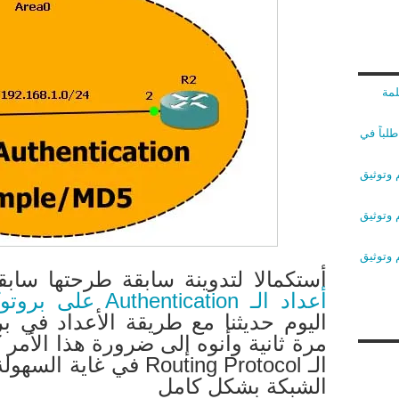
لمة
لباً في
 وتوثيق
 وتوثيق
 وتوثيق
أستكمالا لتدوينة سابقة طرحتها ساب
أعداد الـ Authentication على بروتوكول الـ EIGRP
مرة ثانية وأنوه إلى ضرورة هذا الأم
الـ Routing Protocol في
الشبكة بشكل كامل