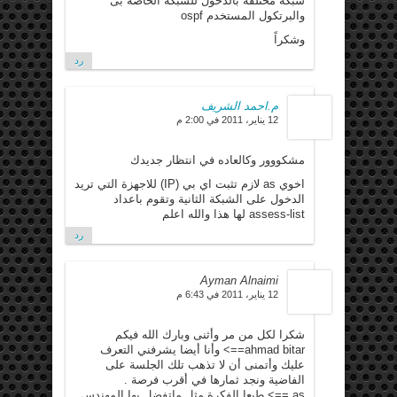
شبكة مختلقه بالدخول للشبكة الخاصة بى
والبرتكول المستخدم ospf
وشكراً
رد
م.احمد الشريف
12 يناير، 2011 في 2:00 م
مشكووور وكالعاده في انتظار جديدك
اخوي as لازم تثبت اي بي (IP) للاجهزة التي تريد
الدخول على الشبكة الثانية وتقوم باعداد
assess-list لها هذا والله اعلم
رد
Ayman Alnaimi
12 يناير، 2011 في 6:43 م
شكرا لكل من مر وأثنى وبارك الله فيكم
ahmad bitar==> وأنا أيضا يشرفني التعرف
عليك وأتمنى أن لا تذهب تلك الجلسة على
الفاضية ونجد ثمارها في أقرب فرصة .
as ==> طبعا الفكرة مثل ماتفضل بها المهندس