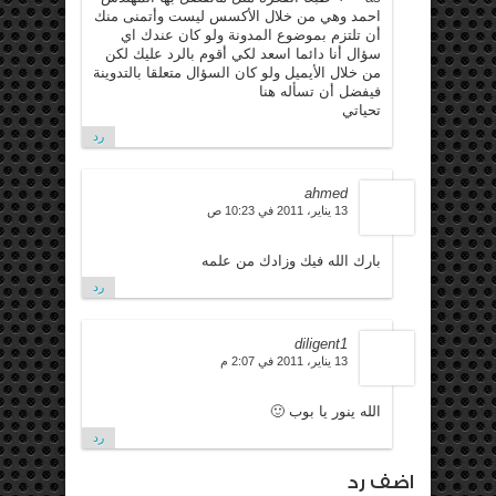
احمد وهي من خلال الأكسس ليست وأتمنى منك
أن تلتزم بموضوع المدونة ولو كان عندك اي
سؤال أنا دائما اسعد لكي أقوم بالرد عليك لكن
من خلال الأيميل ولو كان السؤال متعلقا بالتدوينة
فيفضل أن تسأله هنا
تحياتي
رد
ahmed
13 يناير، 2011 في 10:23 ص
بارك الله فيك وزادك من علمه
رد
diligent1
13 يناير، 2011 في 2:07 م
الله ينور يا بوب 🙂
رد
اضف رد