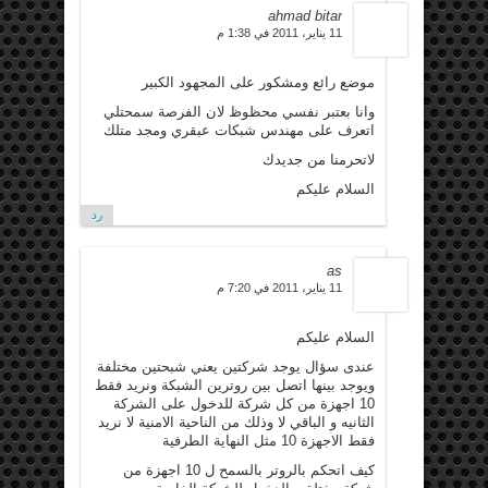
ahmad bitar
11 يناير، 2011 في 1:38 م
موضع رائع ومشكور على المجهود الكبير
وانا بعتبر نفسي محظوظ لان الفرصة سمحتلي
اتعرف على مهندس شبكات عبقري ومجد متلك
لاتحرمنا من جديدك
السلام عليكم
رد
as
11 يناير، 2011 في 7:20 م
السلام عليكم
عندى سؤال يوجد شركتين يعني شبحتين مختلفة
ويوجد بينها اتصل بين روترين الشبكة ونريد فقط
10 اجهزة من كل شركة للدخول على الشركة
الثانيه و الباقي لا وذلك من الناحية الامنية لا نريد
فقط الاجهزة 10 مثل النهاية الطرفية
كيف اتحكم بالروتر بالسمح ل 10 اجهزة من