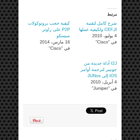
مرتبط
شرح كامل لتقنية
كيفية حجب بروتوكوﻻت
الـCEF ولكيفية عملها
P2P على راوتر
4 يوليو، 2010
سيسكو
في "Cisco"
16 مارس، 2014
في "Cisco"
I2J أداة جديدة من
جونيبر لترجمة أوامر
IOS إلى JUNos
4 أبريل، 2010
في "Juniper"