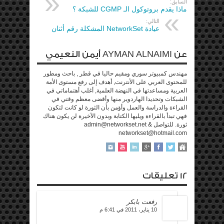
السابق:
ماذا يقدم بروتوكول الـ CGMP للشبكة ؟
التالي:
عيادة NetworkSet المشكلة رقم أثنان
عن AYMAN ALNAIMI أيمن النعيمي
مهندس كمبيوتر سوري ومقيم حاليا في قطر , باحث ومطور
للمحتوى العربي على الأنترنت, أهدف إلى رفع مستوى الأمة
العربية ومساعدتها في النهضة العلمية, أغلب أهتماماتي في
الشبكات وتحديدا الهاردوير منها وأقضى معظم وقتي في
القراءة والدراسة والعمل وأؤمن بأن الثورة لو كانت لتكون
فهي تبدأ بالقراءة ويليها الكتابة وبدون الآخيرة لن يكون هناك
ثورة. للتواصل admin@networkset.net &
networkset@hotmail.com
12 تعليقات
رفعت بابكر
10 يناير، 2011 في 6:41 م