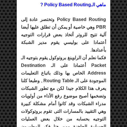
ماهي الـPolicy Based Routing ?
Policy Based Routing وتختصر عادة إلى
PBR وهي خاصية أو يمكن أن تطلق عليها أيضا
آلية تتيح للروتر أتخاذ بعض قرارات التوجيه
أعتمادا على بوليسي يقوم مدير الشبكة
بأعدادها.
فكما نعلم أن الراوينغ بروتوكول يقوم بتوجيه الـ
Packet أعتمادا على الـ Destination
Address الخاص بها وذلك باتباع التعليمات
الموجودة على الـ Routing Table , وطبعا كلنا
يعرف هذا الكلام جيدا لكن مع تطور الشبكات
وتضخمها أصبح موضوع رفع الأداء من أولويات
مدراء الشبكات وقد كانوا أمام مشكلة كبيرة
وهي التقييد بالمسارات التى تقوم بروتوكولات
التوجيه بحسابه من خلال بعض العمليات
الحسابية الجاهزة ومن هنا فكر المطورون