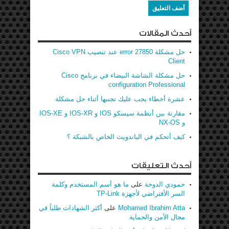
أحدث المقالات
حل مشكلة error 27850 عند تنصيب Cisco VPN
Client
حل مشكلة الشاشة البيضاء في برنامج Cisco
configuration Professional
عشرة أخطاء يجب عليك تجنبها أثناء حل مشكلة
مقارنة بين أنظمة سيسكو IOS و IOS-XR و IOS-XE
و NX-OS
كيف أتحكم في الباندويث الخاص بالشبكة ؟
أحدث التعليقات
حمودي الدوخة
على
ما هو أسم المستخدم وكلمة
السر الأفتراضي لأجهزة TP-Link
Mohamed Ibrahim Atta
على
أكثر الشهادات طلباً في
مجال الأمن والحماية